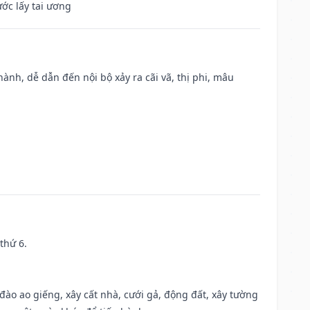
ước lấy tai ương
nh, dễ dẫn đến nội bộ xảy ra cãi vã, thị phi, mâu
thứ 6.
c đào ao giếng, xây cất nhà, cưới gả, động đất, xây tường