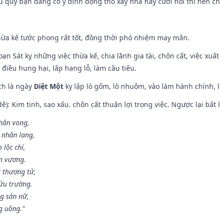
ếu quý bạn đang có ý định động thổ xây nhà hay cưới hỏi thì nên c
hừa kế tước phong rất tốt, đồng thời phó nhiệm may mắn.
ạn Sát kỵ những việc thừa kế, chia lãnh gia tài, chôn cất, việc xuấ
 điều hung hại, lấp hang lỗ, làm cầu tiêu.
ch là ngày
Diệt Một
kỵ lập lò gốm, lò nhuộm, vào làm hành chính, l
: Kim tinh, sao xấu. chôn cất thuận lợi trong việc. Ngược lại bất l
nhân vong,
 nhân lang,
 lộc chí,
ân vương.
 thương tử,
ửu trường.
g sản nữ,
g uông.”