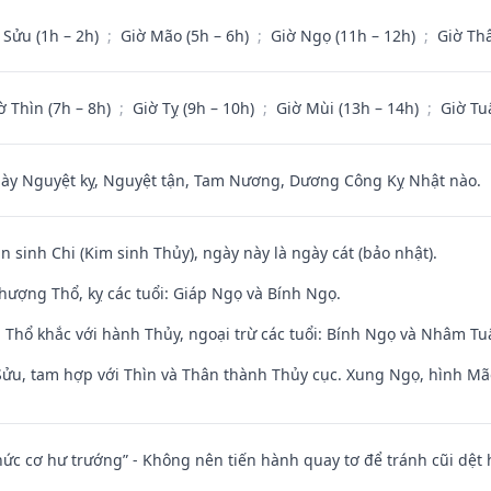
 Sửu (1h – 2h)
;
Giờ Mão (5h – 6h)
;
Giờ Ngọ (11h – 12h)
;
Giờ Th
ờ Thìn (7h – 8h)
;
Giờ Tỵ (9h – 10h)
;
Giờ Mùi (13h – 14h)
;
Giờ Tu
 Nguyệt kỵ, Nguyệt tận, Tam Nương, Dương Công Kỵ Nhật nào.
n sinh Chi (Kim sinh Thủy), ngày này là ngày cát (bảo nhật).
hượng Thổ, kỵ các tuổi: Giáp Ngọ và Bính Ngọ.
 Thổ khắc với hành Thủy, ngoại trừ các tuổi: Bính Ngọ và Nhâm T
 Sửu, tam hợp với Thìn và Thân thành Thủy cục. Xung Ngọ, hình Mão
 chức cơ hư trướng” - Không nên tiến hành quay tơ để tránh cũi dệt