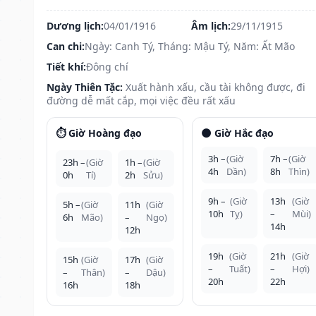
Dương lịch:
04/01/1916
Âm lịch:
29/11/1915
Can chi:
Ngày: Canh Tý, Tháng: Mậu Tý, Năm: Ất Mão
Tiết khí:
Đông chí
Ngày Thiên Tặc:
Xuất hành xấu, cầu tài không được, đi
đường dễ mất cắp, mọi việc đều rất xấu
⏱️ Giờ Hoàng đạo
🌑 Giờ Hắc đạo
3h –
(Giờ
7h –
(Giờ
23h –
(Giờ
1h –
(Giờ
4h
Dần)
8h
Thìn)
0h
Tí)
2h
Sửu)
9h –
(Giờ
13h
(Giờ
5h –
(Giờ
11h
(Giờ
10h
Tỵ)
–
Mùi)
6h
Mão)
–
Ngọ)
14h
12h
19h
(Giờ
21h
(Giờ
15h
(Giờ
17h
(Giờ
–
Tuất)
–
Hợi)
–
Thân)
–
Dậu)
20h
22h
16h
18h