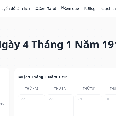
🃏
huyển đổi âm lịch
🔮
Xem Tarot
Xem quẻ
📝
Blog
📅
Lịch t
gày 4 Tháng 1 Năm 19
Lịch Tháng 1 Năm 1916
THỨ HAI
THỨ BA
THỨ TƯ
THỨ
27
28
29
30
915