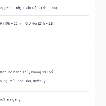
ân (15h – 16h)
;
Giờ Dậu (17h – 18h)
ất (19h – 20h)
;
Giờ Hợi (21h – 22h)
uất thuộc hành Thủy không sợ Thổ.
, hại Mùi, phá Dậu, tuyệt Tỵ.
 hư hại ngang