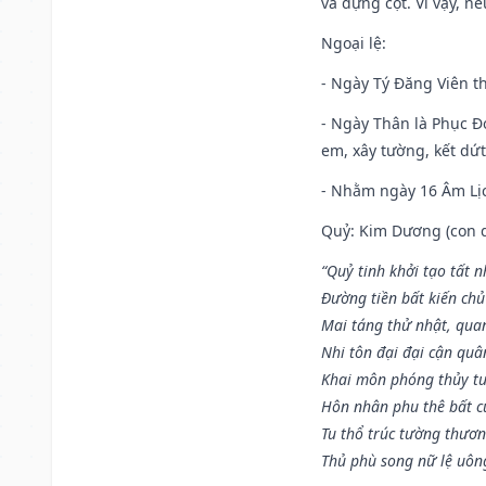
và dựng cột. Vì vậy, n
Ngoại lệ
:
- Ngày Tý Đăng Viên t
- Ngày Thân là Phục Đo
em, xây tường, kết dứt
- Nhằm ngày 16 Âm Lị
Quỷ: Kim Dương (con dê)
“Quỷ tinh khởi tạo tất 
Đường tiền bất kiến chủ
Mai táng thử nhật, quan
Nhi tôn đại đại cận qu
Khai môn phóng thủy tu
Hôn nhân phu thê bất c
Tu thổ trúc tường thươn
Thủ phù song nữ lệ uôn