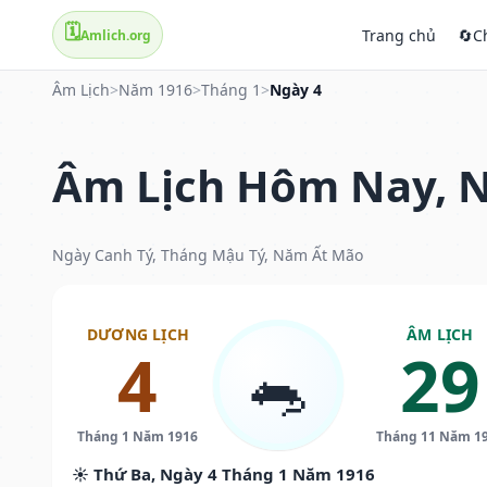
🗓️
Trang chủ
🔄
C
Amlich.org
Âm Lịch
>
Năm 1916
>
Tháng 1
>
Ngày 4
Âm Lịch Hôm Nay, N
Ngày Canh Tý, Tháng Mậu Tý, Năm Ất Mão
DƯƠNG LỊCH
ÂM LỊCH
4
29
🐀
Tháng 1 Năm 1916
Tháng 11 Năm 1
☀️ Thứ Ba, Ngày 4 Tháng 1 Năm 1916