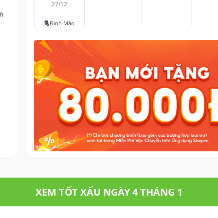
27/12
nh
🐈
Đinh Mão
XEM TỐT XẤU NGÀY 4 THÁNG 1