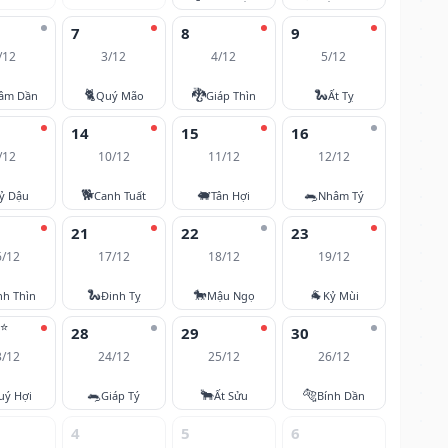
7
8
9
/12
3/12
4/12
5/12
🐈
🐉
🐍
âm Dần
Quý Mão
Giáp Thìn
Ất Tỵ
14
15
16
/12
10/12
11/12
12/12
🐕
🐖
🐀
ỷ Dậu
Canh Tuất
Tân Hợi
Nhâm Tý
21
22
23
6/12
17/12
18/12
19/12
🐍
🐎
🐐
nh Thìn
Đinh Tỵ
Mậu Ngọ
Kỷ Mùi
⭐
28
29
30
3/12
24/12
25/12
26/12
🐀
🐂
🐅
uý Hợi
Giáp Tý
Ất Sửu
Bính Dần
4
5
6