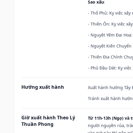
Sao xấu
:
- Thổ Phủ: Kỵ việc xây
- Thiên Ôn: Kỵ việc xâ
- Nguyệt Yếm Đại Hoạ: X
- Nguyệt Kiến Chuyển S
- Thiên Địa Chính Chuy
- Phủ Đầu Dát: Kỵ việc 
Hướng xuất hành
Xuất hành hướng Tây B
Tránh xuất hành hướng
Giờ xuất hành Theo Lý
Từ 11h-13h (Ngọ) và t
Thuần Phong
người nguyền rủa, trá
vào giờ này thì nên g