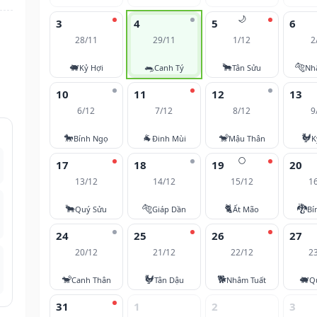
🌙
3
4
5
6
28/11
29/11
1/12
2
🐖
🐀
🐂
🐅
Kỷ Hợi
Canh Tý
Tân Sửu
Nh
10
11
12
13
6/12
7/12
8/12
9
🐎
🐐
🐒
🐓
Bính Ngọ
Đinh Mùi
Mậu Thân
K
🌕
17
18
19
20
13/12
14/12
15/12
1
🐂
🐅
🐈
🐉
Quý Sửu
Giáp Dần
Ất Mão
Bí
24
25
26
27
20/12
21/12
22/12
2
🐒
🐓
🐕
🐖
Canh Thân
Tân Dậu
Nhâm Tuất
Q
31
1
2
3