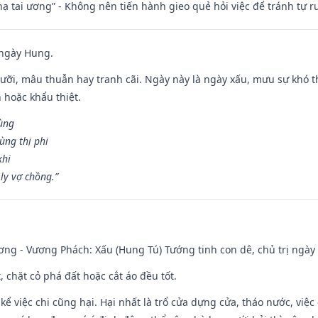
nhạ tai ương” - Không nên tiến hành gieo quẻ hỏi việc để tránh tự r
 ngày Hung.
ỡi, mâu thuẫn hay tranh cãi. Ngày này là ngày xấu, mưu sự khó thà
 hoặc khẩu thiệt.
cùng
ùng thị phi
khi
ly vợ chồng.”
ng - Vương Phách: Xấu (Hung Tú) Tướng tinh con dê, chủ trị ngày 
t, chặt cỏ phá đất hoặc cắt áo đều tốt.
 kể việc chi cũng hại. Hại nhất là trổ cửa dựng cửa, tháo nước, việ