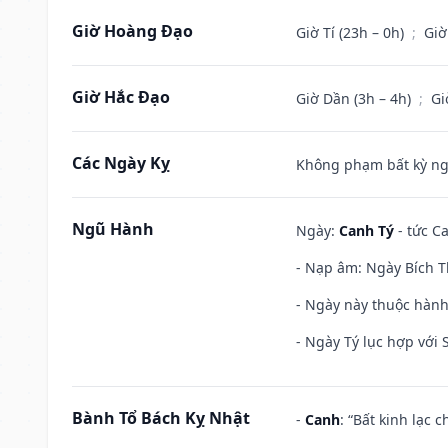
Giờ Hoàng Đạo
Giờ Tí (23h – 0h)
;
Giờ
Giờ Hắc Đạo
Giờ Dần (3h – 4h)
;
Gi
Các Ngày Kỵ
Không phạm bất kỳ ngày
Ngũ Hành
Ngày:
Canh Tý
- tức Ca
- Nạp âm: Ngày Bích T
- Ngày này thuộc hành
- Ngày Tý lục hợp với
Bành Tổ Bách Kỵ Nhật
-
Canh
: “Bất kinh lạc