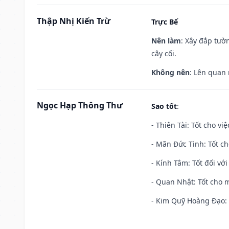
Thập Nhị Kiến Trừ
Trực Bế
Nên làm
: Xây đắp tườ
cây cối.
Không nên
: Lên quan
Ngọc Hạp Thông Thư
Sao tốt
:
- Thiên Tài: Tốt cho vi
- Mãn Đức Tinh: Tốt ch
- Kính Tâm: Tốt đối với 
- Quan Nhật: Tốt cho m
- Kim Quỹ Hoàng Đạo: T