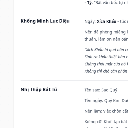
-
Tý
: “Bất vấn bốc tự 
Khổng Minh Lục Diệu
Ngày:
Xích Khẩu
- tức
Nên đề phòng miệng lư
thuẫn, làm ơn nên oán
“Xích Khẩu là quả bần 
Sinh ra khẩu thiệt bàn c
Chẳng thời mất của nó 
Không thì chó cắn phân 
Nhị Thập Bát Tú
Tên sao
: Sao Quỷ
Tên ngày
: Quỷ Kim Dươ
Nên làm
: Việc chôn cấ
Kiêng cữ
: Khởi tạo bất