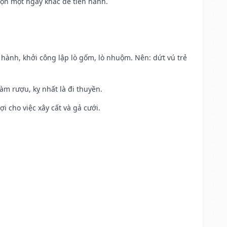
họn một ngày khác để tiến hành.
t hành, khởi công lập lò gốm, lò nhuộm. Nên: dứt vú trẻ
àm rượu, kỵ nhất là đi thuyền.
ợi cho việc xây cất và gả cưới.