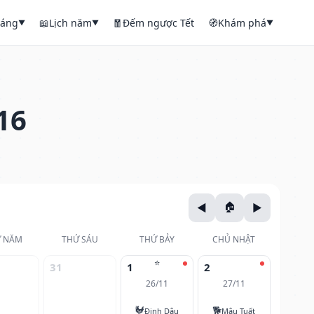
háng
📖
Lịch năm
🧧
Đếm ngược Tết
🧭
Khám phá
▼
▼
▼
16
 NĂM
THỨ SÁU
THỨ BẢY
CHỦ NHẬT
⭐
31
1
2
26/11
27/11
🐓
🐕
Đinh Dậu
Mậu Tuất