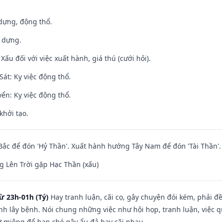
 dựng, động thổ.
y dựng.
ấu đối với việc xuất hành, giá thú (cưới hỏi).
át: Kỵ việc động thổ.
ển: Kỵ việc động thổ.
khởi tạo.
ắc để đón 'Hỷ Thần'. Xuất hành hướng Tây Nam để đón 'Tài Thần'.
 Lên Trời gặp Hạc Thần (xấu)
ừ 23h-01h (Tý)
Hay tranh luận, cãi cọ, gây chuyện đói kém, phải đ
nh lây bệnh. Nói chung những việc như hội họp, tranh luận, việc q
iữ miệng để hạn ché gây ẩu đả hay cãi nhau.