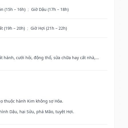
ân (15h – 16h)
;
Giờ Dậu (17h – 18h)
ất (19h – 20h)
;
Giờ Hợi (21h – 22h)
t hành, cưới hỏi, động thổ, sửa chữa hay cất nhà,...
gọ thuộc hành Kim không sợ Hỏa.
hình Dậu, hại Sửu, phá Mão, tuyệt Hợi.