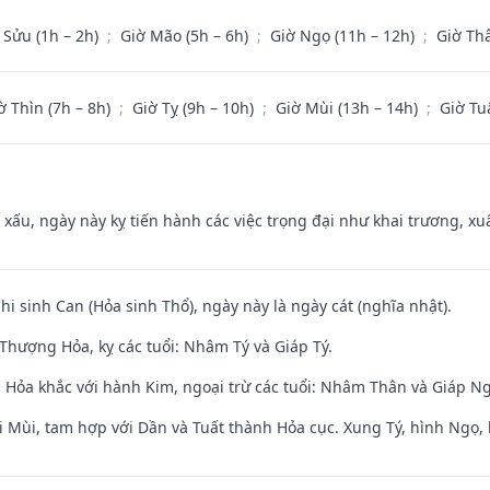
 Sửu (1h – 2h)
;
Giờ Mão (5h – 6h)
;
Giờ Ngọ (11h – 12h)
;
Giờ Th
ờ Thìn (7h – 8h)
;
Giờ Tỵ (9h – 10h)
;
Giờ Mùi (13h – 14h)
;
Giờ Tu
y xấu, ngày này kỵ tiến hành các việc trọng đại như khai trương, xuấ
Chi sinh Can (Hỏa sinh Thổ), ngày này là ngày cát (nghĩa nhật).
Thượng Hỏa, kỵ các tuổi: Nhâm Tý và Giáp Tý.
 Hỏa khắc với hành Kim, ngoại trừ các tuổi: Nhâm Thân và Giáp N
i Mùi, tam hợp với Dần và Tuất thành Hỏa cục. Xung Tý, hình Ngọ, 