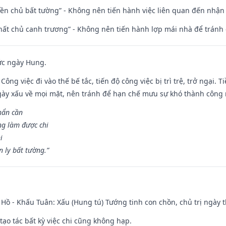
điền chủ bất tường” - Không nên tiến hành việc liên quan đến nhậ
 thất chủ canh trương” - Không nên tiến hành lợp mái nhà để tránh 
ức ngày Hung.
Công việc đi vào thế bế tắc, tiến độ công việc bị trì trệ, trở ngại. 
ày xấu về mọi mặt, nên tránh để hạn chế mưu sự khó thành công 
hẩn cần
ng làm được chi
i
 ly bất tường.”
Hồ - Khấu Tuân: Xấu (Hung tú) Tướng tinh con chồn, chủ trị ngày t
tạo tác bất kỳ việc chi cũng không hạp.