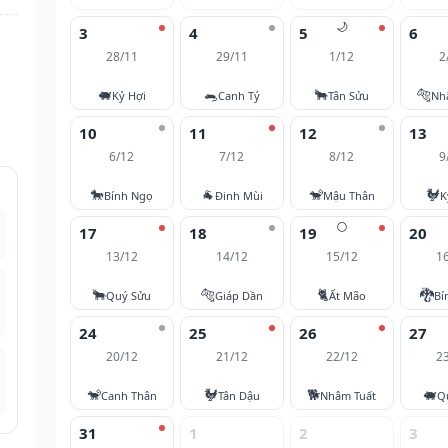
🌙
3
4
5
6
28/11
29/11
1/12
2
🐖
🐀
🐂
🐅
Kỷ Hợi
Canh Tý
Tân Sửu
Nh
10
11
12
13
6/12
7/12
8/12
9
🐎
🐐
🐒
🐓
Bính Ngọ
Đinh Mùi
Mậu Thân
K
🌕
17
18
19
20
13/12
14/12
15/12
1
🐂
🐅
🐈
🐉
Quý Sửu
Giáp Dần
Ất Mão
Bí
24
25
26
27
20/12
21/12
22/12
2
🐒
🐓
🐕
🐖
Canh Thân
Tân Dậu
Nhâm Tuất
Q
31
1
2
3