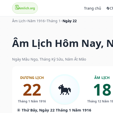
🗓️
Trang chủ
🔄
C
Amlich.org
Âm Lịch
>
Năm 1916
>
Tháng 1
>
Ngày 22
Âm Lịch Hôm Nay, N
Ngày Mậu Ngọ, Tháng Kỷ Sửu, Năm Ất Mão
DƯƠNG LỊCH
ÂM LỊCH
22
18
🐎
Tháng 1 Năm 1916
Tháng 12 Năm 1
☀️ Thứ Bảy, Ngày 22 Tháng 1 Năm 1916