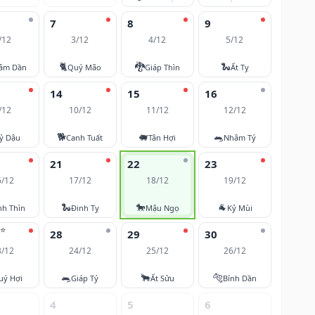
7
8
9
/12
3/12
4/12
5/12
🐈
🐉
🐍
âm Dần
Quý Mão
Giáp Thìn
Ất Tỵ
14
15
16
/12
10/12
11/12
12/12
🐕
🐖
🐀
ỷ Dậu
Canh Tuất
Tân Hợi
Nhâm Tý
21
22
23
6/12
17/12
18/12
19/12
🐍
🐎
🐐
nh Thìn
Đinh Tỵ
Mậu Ngọ
Kỷ Mùi
⭐
28
29
30
3/12
24/12
25/12
26/12
🐀
🐂
🐅
uý Hợi
Giáp Tý
Ất Sửu
Bính Dần
4
5
6