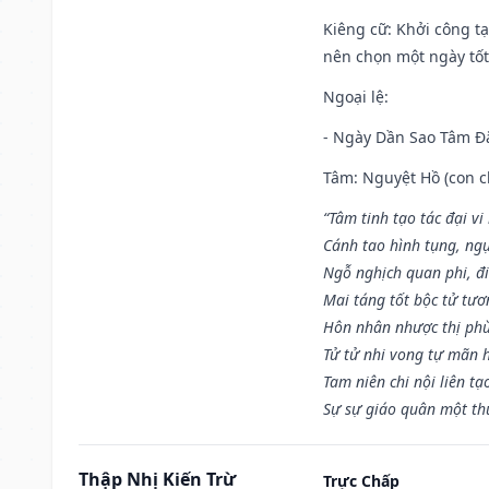
Kiêng cữ
: Khởi công tạ
nên chọn một ngày tốt 
Ngoại lệ
:
- Ngày Dần Sao Tâm Đă
Tâm: Nguyệt Hồ (con ch
“Tâm tinh tạo tác đại vi
Cánh tao hình tụng, ngụ
Ngỗ nghịch quan phi, đi
Mai táng tốt bộc tử tươ
Hôn nhân nhược thị phù
Tử tử nhi vong tự mãn 
Tam niên chi nội liên tạ
Sự sự giáo quân một th
Thập Nhị Kiến Trừ
Trực Chấp