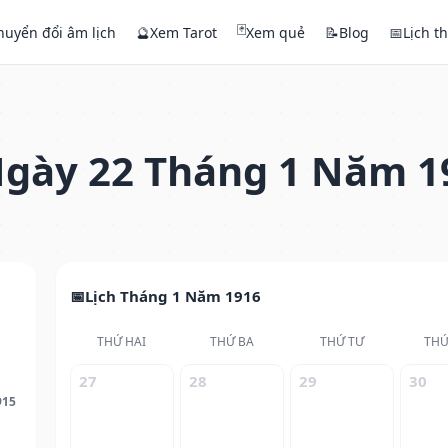
🃏
huyển đổi âm lịch
🔮
Xem Tarot
Xem quẻ
📝
Blog
📅
Lịch t
gày 22 Tháng 1 Năm 1
Lịch Tháng 1 Năm 1916
THỨ HAI
THỨ BA
THỨ TƯ
THỨ
27
28
29
30
915