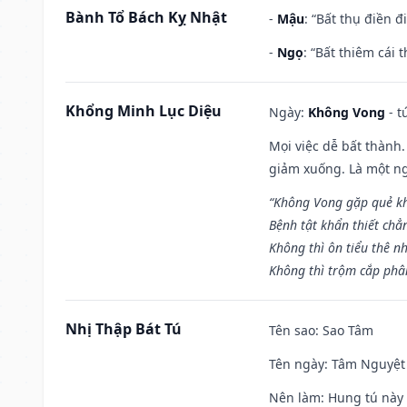
Bành Tổ Bách Kỵ Nhật
-
Mậu
: “Bất thụ điền 
-
Ngọ
: “Bất thiêm cái
Khổng Minh Lục Diệu
Ngày:
Không Vong
- t
Mọi việc dễ bất thành. 
giảm xuống. Là một ng
“Không Vong gặp quẻ k
Bệnh tật khẩn thiết chẳ
Không thì ôn tiểu thê nh
Không thì trộm cắp phân
Nhị Thập Bát Tú
Tên sao
: Sao Tâm
Tên ngày
: Tâm Nguyệt 
Nên làm
: Hung tú này 