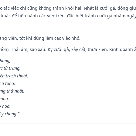
o tác việc chi cũng không tránh khỏi hại. Nhất là cưới gả, đóng giườ
khác để tiến hành các việc trên, đặc biệt tránh cưới gả nhằm ngày
ng Viên, tốt khi dùng làm các việc nhỏ.
ồn): Thái âm, sao xấu. Kỵ cưới gả, xây cất, thưa kiện. Kinh doanh ắ
 hung,
c tù trung,
ền trạch thoái,
ng tòng.
ng thử nhật,
hung.
o họa,
ủy chung.”