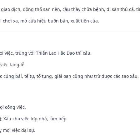
, giao dịch, động thổ san nền, cầu thầy chữa bệnh, đi săn thú cá, 
đi chơi xa, mở cửa hiệu buôn bán, xuất tiền của.
ọi việc, trùng với Thiên Lao Hắc Đạo thì xấu.
việc tang lễ.
ệc cúng bái, tế tự, tố tụng, giải oan cũng như trừ được các sao xấu.
ọi công việc.
: Xấu cho việc lợp nhà, làm bếp.
ỵ mọi việc đại sự.