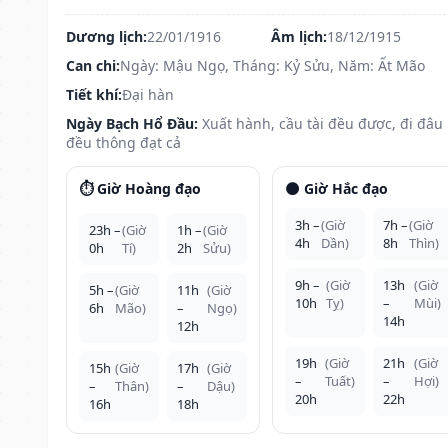
Dương lịch:
22/01/1916
Âm lịch:
18/12/1915
Can chi:
Ngày: Mậu Ngọ, Tháng: Kỷ Sửu, Năm: Ất Mão
Tiết khí:
Đại hàn
Ngày Bạch Hổ Đầu:
Xuất hành, cầu tài đều được, đi đâu
đều thông đạt cả
⏱️ Giờ Hoàng đạo
🌑 Giờ Hắc đạo
3h –
(Giờ
7h –
(Giờ
23h –
(Giờ
1h –
(Giờ
4h
Dần)
8h
Thìn)
0h
Tí)
2h
Sửu)
9h –
(Giờ
13h
(Giờ
5h –
(Giờ
11h
(Giờ
10h
Tỵ)
–
Mùi)
6h
Mão)
–
Ngọ)
14h
12h
19h
(Giờ
21h
(Giờ
15h
(Giờ
17h
(Giờ
–
Tuất)
–
Hợi)
–
Thân)
–
Dậu)
20h
22h
16h
18h