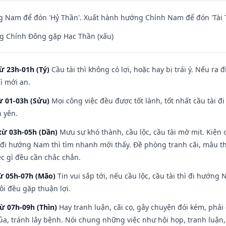
 Nam để đón 'Hỷ Thần'. Xuất hành hướng Chính Nam để đón 'Tài 
g Chính Đông gặp Hạc Thần (xấu)
ừ 23h-01h (Tý)
Cầu tài thì không có lợi, hoặc hay bị trái ý. Nếu ra 
ì mới an.
ừ 01-03h (Sửu)
Mọi công việc đều được tốt lành, tốt nhất cầu tài
h yên.
từ 03h-05h (Dần)
Mưu sự khó thành, cầu lộc, cầu tài mờ mịt. Kiện c
 đi hướng Nam thì tìm nhanh mới thấy. Đề phòng tranh cãi, mâu t
ệc gì đều cần chắc chắn.
từ 05h-07h (Mão)
Tin vui sắp tới, nếu cầu lộc, cầu tài thì đi hướn
ôi đều gặp thuận lợi.
từ 07h-09h (Thìn)
Hay tranh luận, cãi cọ, gây chuyện đói kém, phải
a, tránh lây bệnh. Nói chung những việc như hội họp, tranh luận,