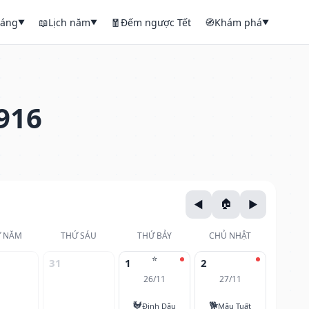
háng
📖
Lịch năm
🧧
Đếm ngược Tết
🧭
Khám phá
▼
▼
▼
916
 NĂM
THỨ SÁU
THỨ BẢY
CHỦ NHẬT
⭐
31
1
2
26/11
27/11
🐓
🐕
Đinh Dậu
Mậu Tuất