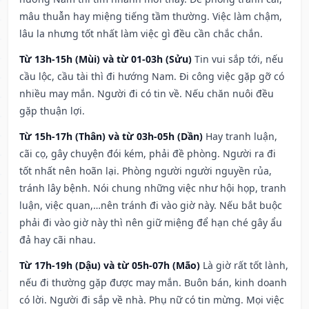
mâu thuẫn hay miệng tiếng tầm thường. Việc làm chậm,
lâu la nhưng tốt nhất làm việc gì đều cần chắc chắn.
Từ 13h-15h (Mùi) và từ 01-03h (Sửu)
Tin vui sắp tới, nếu
cầu lộc, cầu tài thì đi hướng Nam. Đi công việc gặp gỡ có
nhiều may mắn. Người đi có tin về. Nếu chăn nuôi đều
gặp thuận lợi.
Từ 15h-17h (Thân) và từ 03h-05h (Dần)
Hay tranh luận,
cãi cọ, gây chuyện đói kém, phải đề phòng. Người ra đi
tốt nhất nên hoãn lại. Phòng người người nguyền rủa,
tránh lây bệnh. Nói chung những việc như hội họp, tranh
luận, việc quan,…nên tránh đi vào giờ này. Nếu bắt buộc
phải đi vào giờ này thì nên giữ miệng để hạn ché gây ẩu
đả hay cãi nhau.
Từ 17h-19h (Dậu) và từ 05h-07h (Mão)
Là giờ rất tốt lành,
nếu đi thường gặp được may mắn. Buôn bán, kinh doanh
có lời. Người đi sắp về nhà. Phụ nữ có tin mừng. Mọi việc