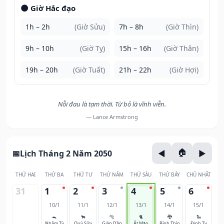
🌑 Giờ Hắc đạo
1h – 2h
(Giờ Sửu)
7h – 8h
(Giờ Thìn)
9h – 10h
(Giờ Tỵ)
15h – 16h
(Giờ Thân)
19h – 20h
(Giờ Tuất)
21h – 22h
(Giờ Hợi)
Nỗi đau là tạm thời. Từ bỏ là vĩnh viễn.
— Lance Armstrong
Lịch Tháng 2 Năm 2050
THỨ HAI
THỨ BA
THỨ TƯ
THỨ NĂM
THỨ SÁU
THỨ BẢY
CHỦ NHẬT
31
1
2
3
4
5
6
10/1
11/1
12/1
13/1
14/1
15/1
🐀
🐂
🐅
🐈
🐉
🐍
Nhâm Tý
Quý Sửu
Giáp Dần
Ất Mão
Bính Thìn
Đinh Tỵ