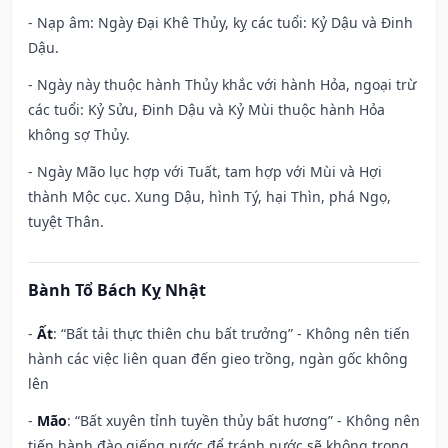
- Nạp âm: Ngày Đại Khê Thủy, kỵ các tuổi: Kỷ Dậu và Đinh
Dậu.
- Ngày này thuộc hành Thủy khắc với hành Hỏa, ngoại trừ
các tuổi: Kỷ Sửu, Đinh Dậu và Kỷ Mùi thuộc hành Hỏa
không sợ Thủy.
- Ngày Mão lục hợp với Tuất, tam hợp với Mùi và Hợi
thành Mộc cục. Xung Dậu, hình Tý, hại Thìn, phá Ngọ,
tuyệt Thân.
Bành Tổ Bách Kỵ Nhật
-
Ất
: “Bất tải thực thiên chu bất trưởng” - Không nên tiến
hành các việc liên quan đến gieo trồng, ngàn gốc không
lên
-
Mão
: “Bất xuyên tỉnh tuyền thủy bất hương” - Không nên
tiến hành đào giếng nước để tránh nước sẽ không trong