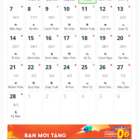
7
8
9
10
11
12
13
16/1
17/1
18/1
19/1
20/1
21/1
22/1
🐎
🐐
🐒
🐓
🐕
🐖
🐀
Mậu Ngọ
Kỷ Mùi
Canh Thân
Tân Dậu
Nhâm Tuất
Quý Hợi
Giáp Tý
14
15
16
17
18
19
20
23/1
24/1
25/1
26/1
27/1
28/1
29/1
🐂
🐅
🐈
🐉
🐍
🐎
🐐
Ất Sửu
Bính Dần
Đinh Mão
Mậu Thìn
Kỷ Tỵ
Canh Ngọ
Tân Mùi
21
22
23
24
25
26
27
1/2
2/2
3/2
4/2
5/2
6/2
7/2
🐒
🐓
🐕
🐖
🐀
🐂
🐅
Nhâm Thân
Quý Dậu
Giáp Tuất
Ất Hợi
Bính Tý
Đinh Sửu
Mậu Dần
28
1
2
3
4
5
6
8/2
🐈
Kỷ Mão