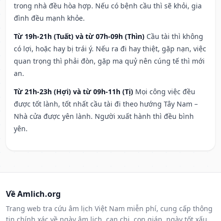
trong nhà đều hòa hợp. Nếu có bệnh cầu thì sẽ khỏi, gia
đình đều mạnh khỏe.
Từ 19h-21h (Tuất) và từ 07h-09h (Thìn)
Cầu tài thì không
có lợi, hoặc hay bị trái ý. Nếu ra đi hay thiệt, gặp nạn, việc
quan trọng thì phải đòn, gặp ma quỷ nên cúng tế thì mới
an.
Từ 21h-23h (Hợi) và từ 09h-11h (Tị)
Mọi công việc đều
được tốt lành, tốt nhất cầu tài đi theo hướng Tây Nam –
Nhà cửa được yên lành. Người xuất hành thì đều bình
yên.
Về Amlich.org
Trang web tra cứu âm lịch Việt Nam miễn phí, cung cấp thông
tin chính xác về ngày âm lịch, can chi, con giáp, ngày tốt xấu