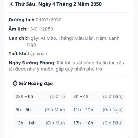
☀️ Thứ Sáu, Ngày 4 Tháng 2 Năm 2050
Dương lịch:
04/02/2050
Âm lịch:
13/01/2050
Can chi:
Ngày: Ất Mão, Tháng: Mậu Dần, Năm: Canh
Ngọ
Tiết khí:
Lập xuân
Ngày Đường Phong:
Rất tốt, xuất hành thuận lợi, cầu
tài được như ý muốn, gặp quý nhân phù trợ
⏱️ Giờ Hoàng đạo
23h – 0h
(Giờ Tí)
3h – 4h
(Giờ Dần)
5h – 6h
(Giờ Mão)
11h – 12h
(Giờ Ngọ)
13h – 14h
(Giờ Mùi)
17h – 18h
(Giờ Dậu)