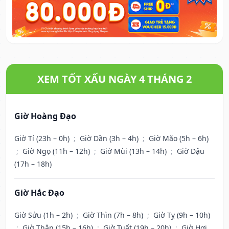
XEM TỐT XẤU NGÀY 4 THÁNG 2
Giờ Hoàng Đạo
Giờ Tí (23h – 0h)
;
Giờ Dần (3h – 4h)
;
Giờ Mão (5h – 6h)
;
Giờ Ngọ (11h – 12h)
;
Giờ Mùi (13h – 14h)
;
Giờ Dậu
(17h – 18h)
Giờ Hắc Đạo
Giờ Sửu (1h – 2h)
;
Giờ Thìn (7h – 8h)
;
Giờ Tỵ (9h – 10h)
;
Giờ Thân (15h – 16h)
;
Giờ Tuất (19h – 20h)
;
Giờ Hợi