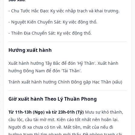
- Chu Tước Hắc Đạo: Kỵ việc nhập trạch và khai trương.
- Nguyệt Kiến Chuyển Sát: Kỵ việc động thổ.
- Thiên Địa Chuyển Sát: Kỵ việc động thổ.
Hướng xuất hành
Xuất hành hướng Tây Bắc để đón 'Hỷ Thần'. Xuất hành
hướng Đông Nam để đón 'Tài Thần'.
Tránh xuất hành hướng Chính Đông gặp Hạc Thần (xấu)
Giờ xuất hành Theo Lý Thuần Phong
Từ 11h-13h (Ngọ) và từ 23h-01h (Tý)
Mưu sự khó thành,
cầu lộc, cầu tài mờ mịt. Kiện cáo tốt nhất nên hoãn lại.
Người đi xa chưa có tin về. Mất tiền, mất của nếu đi
hướng Nam thì tìm nhanh mới thấy. Đề phòng tranh cãi,