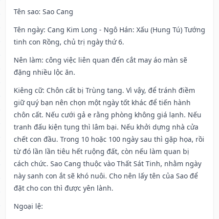
Tên sao
: Sao Cang
Tên ngày
: Cang Kim Long - Ngô Hán: Xấu (Hung Tú) Tướng
tinh con Rồng, chủ trị ngày thứ 6.
Nên làm
: công việc liên quan đến cắt may áo màn sẽ
đặng nhiều lộc ăn.
Kiêng cữ
: Chôn cất bị Trùng tang. Vì vậy, để tránh điềm
giữ quý bạn nên chọn một ngày tốt khác để tiến hành
chôn cất. Nếu cưới gả e rằng phòng không giá lạnh. Nếu
tranh đấu kiện tụng thì lâm bại. Nếu khởi dựng nhà cửa
chết con đầu. Trong 10 hoặc 100 ngày sau thì gặp họa, rồi
từ đó lần lần tiêu hết ruộng đất, còn nếu làm quan bị
cách chức. Sao Cang thuộc vào Thất Sát Tinh, nhằm ngày
này sanh con ắt sẽ khó nuôi. Cho nên lấy tên của Sao để
đặt cho con thì được yên lành.
Ngoại lệ
: