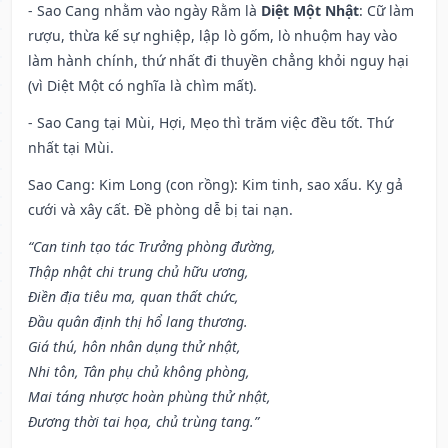
- Sao Cang nhằm vào ngày Rằm là
Diệt Một Nhật
: Cữ làm
rượu, thừa kế sự nghiệp, lập lò gốm, lò nhuộm hay vào
làm hành chính, thứ nhất đi thuyền chẳng khỏi nguy hại
(vì Diệt Một có nghĩa là chìm mất).
- Sao Cang tại Mùi, Hợi, Mẹo thì trăm việc đều tốt. Thứ
nhất tại Mùi.
Sao Cang: Kim Long (con rồng): Kim tinh, sao xấu. Kỵ gả
cưới và xây cất. Đề phòng dễ bị tai nạn.
“Can tinh tạo tác Trưởng phòng đường,
Thập nhật chi trung chủ hữu ương,
Điền địa tiêu ma, quan thất chức,
Đầu quân định thị hổ lang thương.
Giá thú, hôn nhân dụng thử nhật,
Nhi tôn, Tân phụ chủ không phòng,
Mai táng nhược hoàn phùng thử nhật,
Đương thời tai họa, chủ trùng tang.”