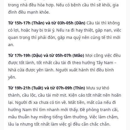
trong nhà đều hòa hợp. Nếu có bệnh cầu thì sẽ khỏi, gia
đình đều mạnh khỏe.
Từ 15h-17h (Thân) và từ 03h-05h (Dần)
Cầu tài thì không
có lợi, hoặc hay bị trái ý. Nếu ra đi hay thiệt, gặp nạn, việc
quan trọng thì phải đòn, gặp ma quỷ nên cúng tế thì mới
an.
Từ 17h-19h (Dậu) và từ 05h-07h (Mão)
Mọi công việc đều
được tốt lành, tốt nhất cầu tài đi theo hướng Tây Nam –
Nhà cửa được yên lành. Người xuất hành thì đều bình
yên.
Từ 19h-21h (Tuất) và từ 07h-09h (Thìn)
Mưu sự khó
thành, cầu lộc, cầu tài mờ mịt. Kiện cáo tốt nhất nên hoãn
lại. Người đi xa chưa có tin về. Mất tiền, mất của nếu đi
hướng Nam thì tìm nhanh mới thấy. Đề phòng tranh cãi,
mâu thuẫn hay miệng tiếng tầm thường. Việc làm chậm,
lâu la nhưng tốt nhất làm việc gì đều cần chắc chắn.