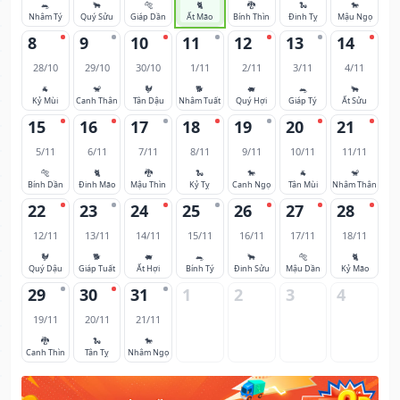
🐀
🐂
🐅
🐈
🐉
🐍
🐎
Nhâm Tý
Quý Sửu
Giáp Dần
Ất Mão
Bính Thìn
Đinh Tỵ
Mậu Ngọ
8
9
10
11
12
13
14
28/10
29/10
30/10
1/11
2/11
3/11
4/11
🐐
🐒
🐓
🐕
🐖
🐀
🐂
Kỷ Mùi
Canh Thân
Tân Dậu
Nhâm Tuất
Quý Hợi
Giáp Tý
Ất Sửu
15
16
17
18
19
20
21
5/11
6/11
7/11
8/11
9/11
10/11
11/11
🐅
🐈
🐉
🐍
🐎
🐐
🐒
Bính Dần
Đinh Mão
Mậu Thìn
Kỷ Tỵ
Canh Ngọ
Tân Mùi
Nhâm Thân
22
23
24
25
26
27
28
12/11
13/11
14/11
15/11
16/11
17/11
18/11
🐓
🐕
🐖
🐀
🐂
🐅
🐈
Quý Dậu
Giáp Tuất
Ất Hợi
Bính Tý
Đinh Sửu
Mậu Dần
Kỷ Mão
29
30
31
1
2
3
4
19/11
20/11
21/11
🐉
🐍
🐎
Canh Thìn
Tân Tỵ
Nhâm Ngọ