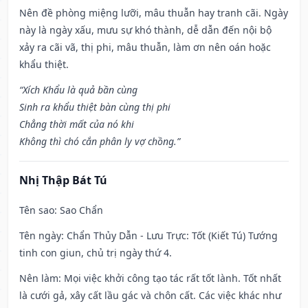
Nên đề phòng miệng lưỡi, mâu thuẫn hay tranh cãi. Ngày
này là ngày xấu, mưu sự khó thành, dễ dẫn đến nội bộ
xảy ra cãi vã, thị phi, mâu thuẫn, làm ơn nên oán hoặc
khẩu thiệt.
“Xích Khẩu là quả bần cùng
Sinh ra khẩu thiệt bàn cùng thị phi
Chẳng thời mất của nó khi
Không thì chó cắn phân ly vợ chồng.”
Nhị Thập Bát Tú
Tên sao
: Sao Chẩn
Tên ngày
: Chẩn Thủy Dẫn - Lưu Trực: Tốt (Kiết Tú) Tướng
tinh con giun, chủ trị ngày thứ 4.
Nên làm
: Mọi việc khởi công tạo tác rất tốt lành. Tốt nhất
là cưới gả, xây cất lầu gác và chôn cất. Các việc khác như