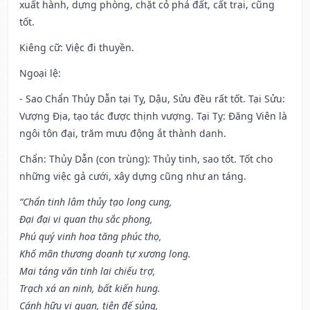
xuất hành, dựng phòng, chặt cỏ phá đất, cất trại, cũng
tốt.
Kiêng cữ
: Việc đi thuyền.
Ngoại lệ
:
- Sao Chẩn Thủy Dẫn tại Tỵ, Dậu, Sửu đều rất tốt. Tại Sửu:
Vượng Địa, tạo tác được thịnh vượng. Tại Tỵ: Đăng Viên là
ngôi tôn đại, trăm mưu động ắt thành danh.
Chẩn: Thủy Dẫn (con trùng): Thủy tinh, sao tốt. Tốt cho
những việc gả cưới, xây dựng cũng như an táng.
“Chẩn tinh lâm thủy tạo long cung,
Đại đại vi quan thụ sắc phong,
Phú quý vinh hoa tăng phúc thọ,
Khố mãn thương doanh tự xương long.
Mai táng văn tinh lai chiếu trợ,
Trạch xá an ninh, bất kiến hung.
Cánh hữu vi quan, tiên đế sủng,