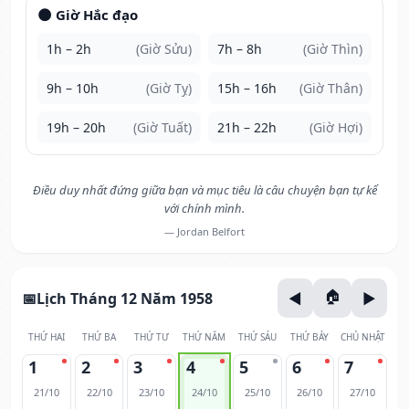
🌑 Giờ Hắc đạo
1h – 2h
(Giờ Sửu)
7h – 8h
(Giờ Thìn)
9h – 10h
(Giờ Tỵ)
15h – 16h
(Giờ Thân)
19h – 20h
(Giờ Tuất)
21h – 22h
(Giờ Hợi)
Điều duy nhất đứng giữa bạn và mục tiêu là câu chuyện bạn tự kể
với chính mình.
— Jordan Belfort
Lịch Tháng 12 Năm 1958
THỨ HAI
THỨ BA
THỨ TƯ
THỨ NĂM
THỨ SÁU
THỨ BẢY
CHỦ NHẬT
1
2
3
4
5
6
7
21/10
22/10
23/10
24/10
25/10
26/10
27/10