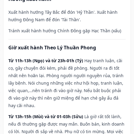
Xuất hành hướng Tây Bắc để đón 'Hỷ Thần'. Xuất hành
hướng Đông Nam để đón 'Tài Thần'.
Tránh xuất hành hướng Chính Đông gặp Hạc Thần (xấu)
Giờ xuất hành Theo Lý Thuần Phong
Từ 11h-13h (Ngọ) và từ 23h-01h (Tý)
Hay tranh luận, cãi
cọ, gây chuyện đói kém, phải đề phòng. Người ra đi tốt
nhất nên hoãn lại. Phòng người người nguyền rủa, tránh
lây bệnh. Nói chung những việc như hội họp, tranh luận,
việc quan,…nên tránh đi vào giờ này. Nếu bắt buộc phải
đi vào giờ này thì nên giữ miệng để hạn ché gây ẩu đả
hay cãi nhau.
Từ 13h-15h (Mùi) và từ 01-03h (Sửu)
Là giờ rất tốt lành,
nếu đi thường gặp được may mắn. Buôn bán, kinh doanh
có lời. Người đi sắp về nhà. Phụ nữ có tin mừng. Mọi việc