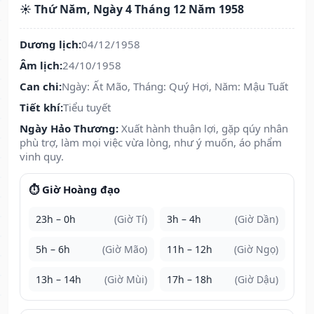
☀️ Thứ Năm, Ngày 4 Tháng 12 Năm 1958
Dương lịch:
04/12/1958
Âm lịch:
24/10/1958
Can chi:
Ngày: Ất Mão, Tháng: Quý Hợi, Năm: Mậu Tuất
Tiết khí:
Tiểu tuyết
Ngày Hảo Thương:
Xuất hành thuận lợi, gặp qúy nhân
phù trợ, làm mọi việc vừa lòng, như ý muốn, áo phẩm
vinh quy.
⏱️ Giờ Hoàng đạo
23h – 0h
(Giờ Tí)
3h – 4h
(Giờ Dần)
5h – 6h
(Giờ Mão)
11h – 12h
(Giờ Ngọ)
13h – 14h
(Giờ Mùi)
17h – 18h
(Giờ Dậu)