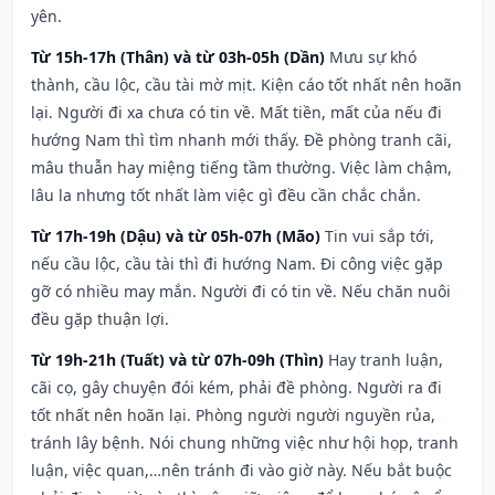
yên.
Từ 15h-17h (Thân) và từ 03h-05h (Dần)
Mưu sự khó
thành, cầu lộc, cầu tài mờ mịt. Kiện cáo tốt nhất nên hoãn
lại. Người đi xa chưa có tin về. Mất tiền, mất của nếu đi
hướng Nam thì tìm nhanh mới thấy. Đề phòng tranh cãi,
mâu thuẫn hay miệng tiếng tầm thường. Việc làm chậm,
lâu la nhưng tốt nhất làm việc gì đều cần chắc chắn.
Từ 17h-19h (Dậu) và từ 05h-07h (Mão)
Tin vui sắp tới,
nếu cầu lộc, cầu tài thì đi hướng Nam. Đi công việc gặp
gỡ có nhiều may mắn. Người đi có tin về. Nếu chăn nuôi
đều gặp thuận lợi.
Từ 19h-21h (Tuất) và từ 07h-09h (Thìn)
Hay tranh luận,
cãi cọ, gây chuyện đói kém, phải đề phòng. Người ra đi
tốt nhất nên hoãn lại. Phòng người người nguyền rủa,
tránh lây bệnh. Nói chung những việc như hội họp, tranh
luận, việc quan,…nên tránh đi vào giờ này. Nếu bắt buộc