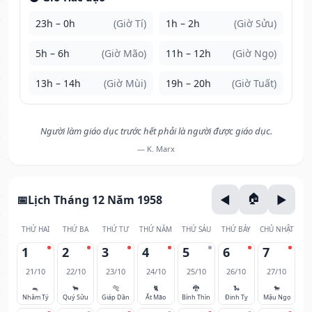
23h – 0h
(Giờ Tí)
1h – 2h
(Giờ Sửu)
5h – 6h
(Giờ Mão)
11h – 12h
(Giờ Ngọ)
13h – 14h
(Giờ Mùi)
19h – 20h
(Giờ Tuất)
Người làm giáo dục trước hết phải là người được giáo dục.
— K. Marx
Lịch Tháng 12 Năm 1958
THỨ HAI
THỨ BA
THỨ TƯ
THỨ NĂM
THỨ SÁU
THỨ BẢY
CHỦ NHẬT
1
2
3
4
5
6
7
21/10
22/10
23/10
24/10
25/10
26/10
27/10
🐀
🐂
🐅
🐈
🐉
🐍
🐎
Nhâm Tý
Quý Sửu
Giáp Dần
Ất Mão
Bính Thìn
Đinh Tỵ
Mậu Ngọ