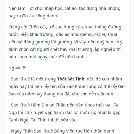
Nên làm
: Tốt cho nhập học, cắt áo, tạo dựng nhà phòng
hay ra đi cầu công danh.
Kiêng cữ
: Chôn cất, trổ cửa dựng cửa, khai thông đường
nước, việc khai trương, đào ao móc giếng, các vụ thưa
kiện và đóng giường lót giường. Vì vậy, nếu quý bạn có ý
định chôn cất người chết hay khai trường lập nghiệp thì
nên chọn một ngày khác để tiến hành.
Ngoại lệ
:
- Sao Khuê là một trong
Thất Sát Tinh
, nếu đẻ con nhằm
ngày này thì nên lấy tên của Sao Khuê cũng có thể lấy tên
Sao của năm hay tháng mà đặt cho con dễ nuôi hơn.
- Sao Khuê Hãm Địa tại Thân nên Văn Khoa thất bại. Tại
Ngọ thì chỗ Tuyệt gặp Sanh đắc lợi mưu sự, nhất là gặp
Canh Ngọ. Tại Thìn thì tốt vừa vừa.
- Ngày Thân Sao Khuê Đăng Viên tức Tiến thân danh.