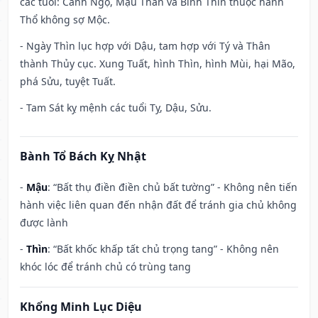
các tuổi: Canh Ngọ, Mậu Thân và Bính Thìn thuộc hành
Thổ không sợ Mộc.
- Ngày Thìn lục hợp với Dậu, tam hợp với Tý và Thân
thành Thủy cục. Xung Tuất, hình Thìn, hình Mùi, hại Mão,
phá Sửu, tuyệt Tuất.
- Tam Sát kỵ mệnh các tuổi Tỵ, Dậu, Sửu.
Bành Tổ Bách Kỵ Nhật
-
Mậu
: “Bất thụ điền điền chủ bất tường” - Không nên tiến
hành việc liên quan đến nhận đất để tránh gia chủ không
được lành
-
Thìn
: “Bất khốc khấp tất chủ trọng tang” - Không nên
khóc lóc để tránh chủ có trùng tang
Khổng Minh Lục Diệu