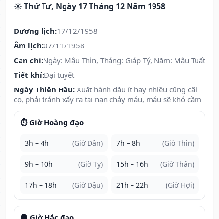
☀️ Thứ Tư, Ngày 17 Tháng 12 Năm 1958
Dương lịch:
17/12/1958
Âm lịch:
07/11/1958
Can chi:
Ngày: Mậu Thìn, Tháng: Giáp Tý, Năm: Mậu Tuất
Tiết khí:
Đại tuyết
Ngày Thiên Hầu:
Xuất hành dầu ít hay nhiều cũng cãi
cọ, phải tránh xẩy ra tai nạn chảy máu, máu sẽ khó cầm
⏱️ Giờ Hoàng đạo
3h – 4h
(Giờ Dần)
7h – 8h
(Giờ Thìn)
9h – 10h
(Giờ Tỵ)
15h – 16h
(Giờ Thân)
17h – 18h
(Giờ Dậu)
21h – 22h
(Giờ Hợi)
🌑 Giờ Hắc đạo