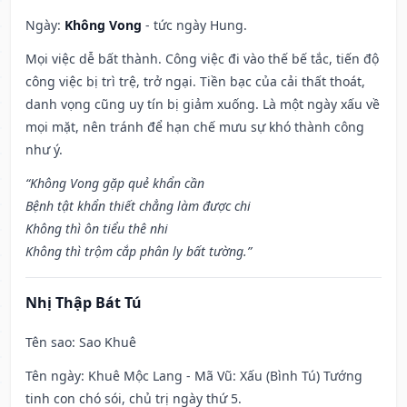
Ngày:
Không Vong
- tức ngày Hung.
Mọi việc dễ bất thành. Công việc đi vào thế bế tắc, tiến độ
công việc bị trì trệ, trở ngại. Tiền bạc của cải thất thoát,
danh vọng cũng uy tín bị giảm xuống. Là một ngày xấu về
mọi mặt, nên tránh để hạn chế mưu sự khó thành công
như ý.
“Không Vong gặp quẻ khẩn cần
Bệnh tật khẩn thiết chẳng làm được chi
Không thì ôn tiểu thê nhi
Không thì trộm cắp phân ly bất tường.”
Nhị Thập Bát Tú
Tên sao
: Sao Khuê
Tên ngày
: Khuê Mộc Lang - Mã Vũ: Xấu (Bình Tú) Tướng
tinh con chó sói, chủ trị ngày thứ 5.