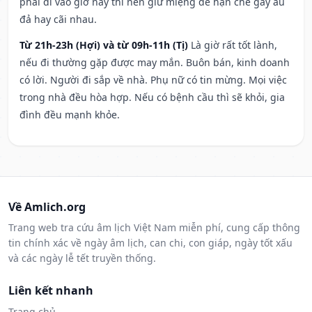
phải đi vào giờ này thì nên giữ miệng để hạn ché gây ẩu
đả hay cãi nhau.
Từ 21h-23h (Hợi) và từ 09h-11h (Tị)
Là giờ rất tốt lành,
nếu đi thường gặp được may mắn. Buôn bán, kinh doanh
có lời. Người đi sắp về nhà. Phụ nữ có tin mừng. Mọi việc
trong nhà đều hòa hợp. Nếu có bệnh cầu thì sẽ khỏi, gia
đình đều mạnh khỏe.
Về Amlich.org
Trang web tra cứu âm lịch Việt Nam miễn phí, cung cấp thông
tin chính xác về ngày âm lịch, can chi, con giáp, ngày tốt xấu
và các ngày lễ tết truyền thống.
Liên kết nhanh
Trang chủ