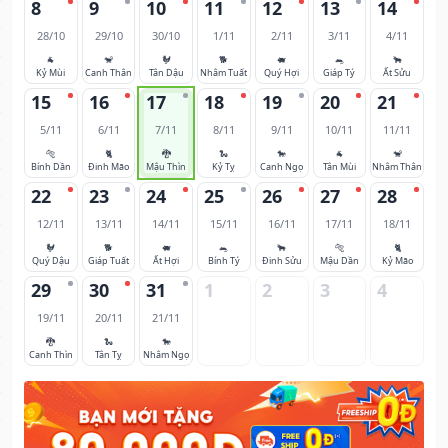
8
9
10
11
12
13
14
28/10
29/10
30/10
1/11
2/11
3/11
4/11
🐐
🐒
🐓
🐕
🐖
🐀
🐂
Kỷ Mùi
Canh Thân
Tân Dậu
Nhâm Tuất
Quý Hợi
Giáp Tý
Ất Sửu
15
16
17
18
19
20
21
5/11
6/11
7/11
8/11
9/11
10/11
11/11
🐅
🐈
🐉
🐍
🐎
🐐
🐒
Bính Dần
Đinh Mão
Mậu Thìn
Kỷ Tỵ
Canh Ngọ
Tân Mùi
Nhâm Thân
22
23
24
25
26
27
28
12/11
13/11
14/11
15/11
16/11
17/11
18/11
🐓
🐕
🐖
🐀
🐂
🐅
🐈
Quý Dậu
Giáp Tuất
Ất Hợi
Bính Tý
Đinh Sửu
Mậu Dần
Kỷ Mão
29
30
31
1
2
3
4
19/11
20/11
21/11
🐉
🐍
🐎
Canh Thìn
Tân Tỵ
Nhâm Ngọ