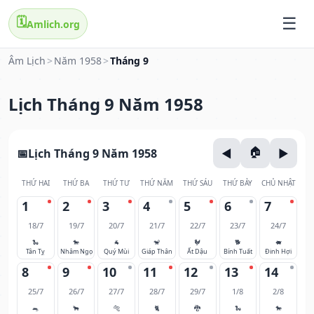
🗓️
Amlich.org
Âm Lịch
>
Năm 1958
>
Tháng 9
Lịch Tháng 9 Năm 1958
Lịch Tháng 9 Năm 1958
THỨ HAI
THỨ BA
THỨ TƯ
THỨ NĂM
THỨ SÁU
THỨ BẢY
CHỦ NHẬT
1
2
3
4
5
6
7
18/7
19/7
20/7
21/7
22/7
23/7
24/7
🐍
🐎
🐐
🐒
🐓
🐕
🐖
Tân Tỵ
Nhâm Ngọ
Quý Mùi
Giáp Thân
Ất Dậu
Bính Tuất
Đinh Hợi
8
9
10
11
12
13
14
25/7
26/7
27/7
28/7
29/7
1/8
2/8
🐀
🐂
🐅
🐈
🐉
🐍
🐎