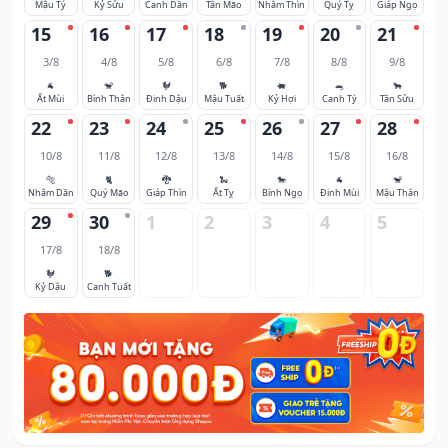
Mậu Tý
Kỷ Sửu
Canh Dần
Tân Mão
Nhâm Thìn
Quý Tỵ
Giáp Ngọ
15
16
17
18
19
20
21
3/8
4/8
5/8
6/8
7/8
8/8
9/8
🐐
🐒
🐓
🐕
🐖
🐀
🐂
Ất Mùi
Bính Thân
Đinh Dậu
Mậu Tuất
Kỷ Hợi
Canh Tý
Tân Sửu
22
23
24
25
26
27
28
10/8
11/8
12/8
13/8
14/8
15/8
16/8
🐅
🐈
🐉
🐍
🐎
🐐
🐒
Nhâm Dần
Quý Mão
Giáp Thìn
Ất Tỵ
Bính Ngọ
Đinh Mùi
Mậu Thân
29
30
1
2
3
4
5
17/8
18/8
🐓
🐕
Kỷ Dậu
Canh Tuất