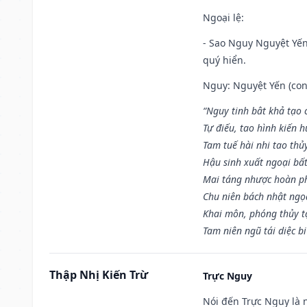
Ngoại lệ
:
- Sao Nguy Nguyệt Yến 
quý hiển.
Nguy: Nguyệt Yến (con 
“Nguy tinh bât khả tạo
Tự điếu, tao hình kiến 
Tam tuế hài nhi tao thủ
Hậu sinh xuất ngoại bấ
Mai táng nhược hoàn p
Chu niên bách nhật ngọ
Khai môn, phóng thủy t
Tam niên ngũ tái diệc b
Thập Nhị Kiến Trừ
Trực Nguy
Nói đến Trực Nguy là 