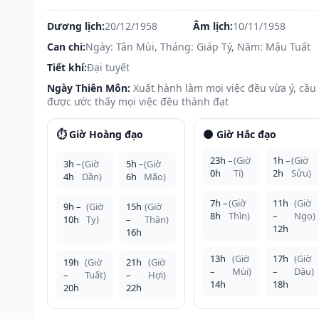
Dương lịch:
20/12/1958
Âm lịch:
10/11/1958
Can chi:
Ngày: Tân Mùi, Tháng: Giáp Tý, Năm: Mậu Tuất
Tiết khí:
Đại tuyết
Ngày Thiên Môn:
Xuất hành làm mọi việc đều vừa ý, cầu
được ước thấy mọi việc đều thành đạt
⏱️ Giờ Hoàng đạo
🌑 Giờ Hắc đạo
23h –
(Giờ
1h –
(Giờ
3h –
(Giờ
5h –
(Giờ
0h
Tí)
2h
Sửu)
4h
Dần)
6h
Mão)
7h –
(Giờ
11h
(Giờ
9h –
(Giờ
15h
(Giờ
8h
Thìn)
–
Ngọ)
10h
Tỵ)
–
Thân)
12h
16h
13h
(Giờ
17h
(Giờ
19h
(Giờ
21h
(Giờ
–
Mùi)
–
Dậu)
–
Tuất)
–
Hợi)
14h
18h
20h
22h