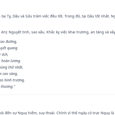
tại Tỵ, Dậu và Sửu trăm việc đều tốt. Trong đó, tại Dậu tốt nhất.
én): Nguyệt tinh, sao xấu. Khắc kỵ việc khai trương, an táng và xâ
 cao đường,
huyết quang
y ách,
t hoàn lương.
hùng thử nhật,
a cao sàng,
ạo hình trượng,
i thương.”
nói đến sự Nguy hiểm, suy thoái. Chính vì thế ngày có trực Nguy l