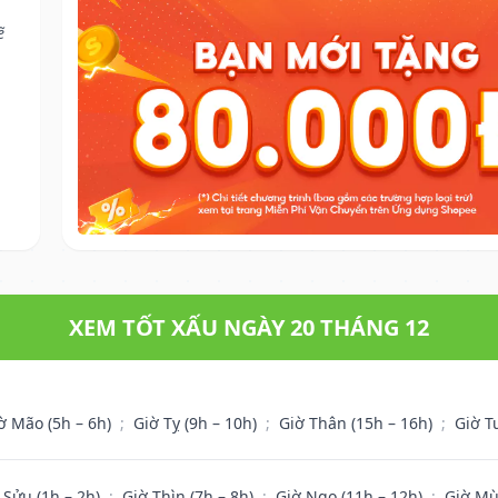
ẽ
XEM TỐT XẤU NGÀY 20 THÁNG 12
ờ Mão (5h – 6h)
;
Giờ Tỵ (9h – 10h)
;
Giờ Thân (15h – 16h)
;
Giờ T
 Sửu (1h – 2h)
;
Giờ Thìn (7h – 8h)
;
Giờ Ngọ (11h – 12h)
;
Giờ Mù