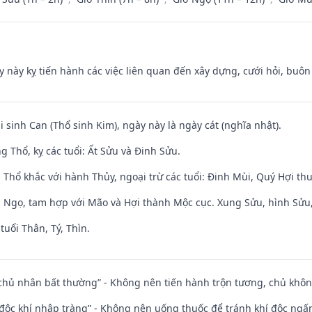
y này kỵ tiến hành các việc liên quan đến xây dựng, cưới hỏi, buô
i sinh Can (Thổ sinh Kim), ngày này là ngày cát (nghĩa nhật).
 Thổ, kỵ các tuổi: Ất Sửu và Đinh Sửu.
 Thổ khắc với hành Thủy, ngoại trừ các tuổi: Đinh Mùi, Quý Hợi t
i Ngọ, tam hợp với Mão và Hợi thành Mộc cục. Xung Sửu, hình Sửu, 
tuổi Thân, Tý, Thìn.
 chủ nhân bất thường” - Không nên tiến hành trộn tương, chủ kh
 độc khí nhập tràng” - Không nên uống thuốc để tránh khí độc ngấ