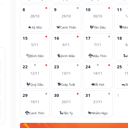
8
9
10
11
28/10
29/10
30/10
1
🐐
🐒
🐓
🐕
Kỷ Mùi
Canh Thân
Tân Dậu
Nh
15
16
17
18
5/11
6/11
7/11
8
🐅
🐈
🐉
🐍
Bính Dần
Đinh Mão
Mậu Thìn
⭐
⭐
22
23
24
25
12/11
13/11
14/11
1
🐓
🐕
🐖
🐀
Quý Dậu
Giáp Tuất
Ất Hợi
B
29
30
31
1
19/11
20/11
21/11
🐉
🐍
🐎
Canh Thìn
Tân Tỵ
Nhâm Ngọ