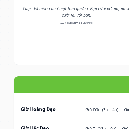
Cuộc đời giống như một tấm gương. Bạn cười với nó, nó s
cười lại với bạn.
— Mahatma Gandhi
Giờ Hoàng Đạo
Giờ Dần (3h – 4h)
;
Gi
Giờ Hắc Đạo
Giờ Tí (23h – 0h)
;
Giờ