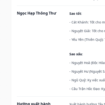
Ngọc Hạp Thông Thư
Sao tốt
:
- Cát Khánh: Tốt cho mọ
- Nguyệt Giải: Tốt cho 
- Yếu Yên (Thiên Quý): 
Sao xấu
:
- Nguyệt Hoả (Độc Hỏa)
- Nguyệt Hư (Nguyệt Sá
- Ngũ Quỹ: Kỵ việc xuấ
- Câu Trận Hắc Đạo: Kỵ
Hướng xuất hành
Xuất hành hướng Tây N