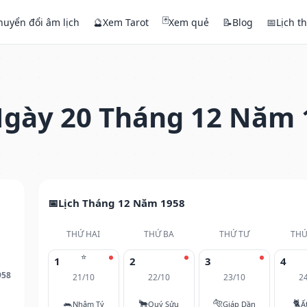
🃏
huyển đổi âm lịch
🔮
Xem Tarot
Xem quẻ
📝
Blog
📅
Lịch t
gày 20 Tháng 12 Năm 
Lịch Tháng 12 Năm 1958
THỨ HAI
THỨ BA
THỨ TƯ
THỨ
⭐
1
2
3
4
958
21/10
22/10
23/10
2
🐀
🐂
🐅
🐈
Nhâm Tý
Quý Sửu
Giáp Dần
Ấ