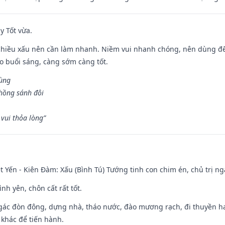
y Tốt vừa.
chiều xấu nên cần làm nhanh. Niềm vui nhanh chóng, nên dùng để 
ào buổi sáng, càng sớm càng tốt.
hùng
hồng sánh đôi
vui thỏa lòng”
 Yến - Kiên Đàm: Xấu (Bình Tú) Tướng tinh con chim én, chủ trị ng
ình yên, chôn cất rất tốt.
gác đòn đông, dựng nhà, tháo nước, đào mương rạch, đi thuyền hay
 khác để tiến hành.