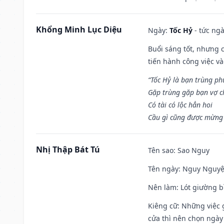
Khổng Minh Lục Diệu
Ngày:
Tốc Hỷ
- tức ngà
Buổi sáng tốt, nhưng 
tiến hành công việc v
“Tốc Hỷ là bạn trùng p
Gặp trùng gặp bạn vợ c
Có tài có lộc hẳn hoi
Cầu gì cũng được mừng 
Nhị Thập Bát Tú
Tên sao
: Sao Nguy
Tên ngày
: Nguy Nguyệt
Nên làm
: Lót giường b
Kiêng cữ
: Những việc 
cửa thì nên chọn ngày