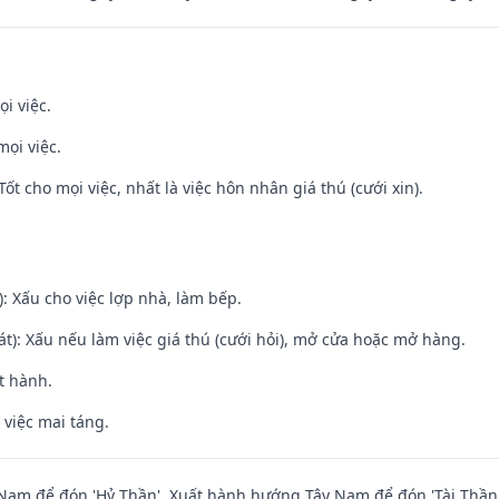
i việc.
mọi việc.
Tốt cho mọi việc, nhất là việc hôn nhân giá thú (cưới xin).
: Xấu cho việc lợp nhà, làm bếp.
t): Xấu nếu làm việc giá thú (cưới hỏi), mở cửa hoặc mở hàng.
t hành.
 việc mai táng.
am để đón 'Hỷ Thần'. Xuất hành hướng Tây Nam để đón 'Tài Thần'