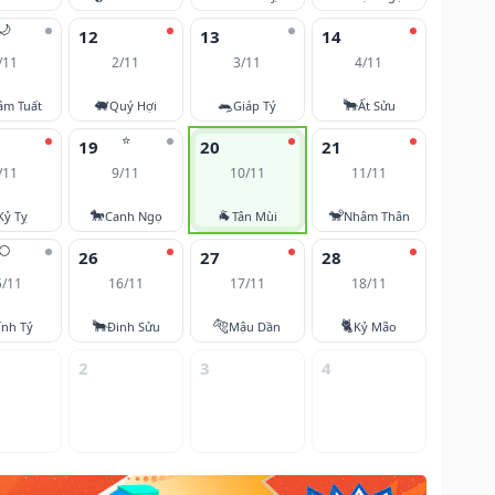
🌙
12
13
14
/11
2/11
3/11
4/11
🐖
🐀
🐂
âm Tuất
Quý Hợi
Giáp Tý
Ất Sửu
⭐
19
20
21
/11
9/11
10/11
11/11
🐎
🐐
🐒
Kỷ Tỵ
Canh Ngọ
Tân Mùi
Nhâm Thân
🌕
26
27
28
5/11
16/11
17/11
18/11
🐂
🐅
🐈
ính Tý
Đinh Sửu
Mậu Dần
Kỷ Mão
2
3
4