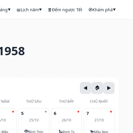
háng
📖
Lịch năm
🧧
Đếm ngược Tết
🧭
Khám phá
▼
▼
▼
1958
 NĂM
THỨ SÁU
THỨ BẢY
CHỦ NHẬT
5
6
7
4/10
25/10
26/10
27/10
🐉
🐍
🐎
t Mão
Bính Thìn
Đinh Tỵ
Mậu Ngọ