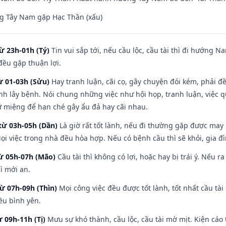
g Tây Nam gặp Hạc Thần (xấu)
ừ 23h-01h (Tý)
Tin vui sắp tới, nếu cầu lộc, cầu tài thì đi hướng 
đều gặp thuận lợi.
ừ 01-03h (Sửu)
Hay tranh luận, cãi cọ, gây chuyện đói kém, phải đ
nh lây bệnh. Nói chung những việc như hội họp, tranh luận, việc q
iữ miệng để hạn ché gây ẩu đả hay cãi nhau.
từ 03h-05h (Dần)
Là giờ rất tốt lành, nếu đi thường gặp được may
ọi việc trong nhà đều hòa hợp. Nếu có bệnh cầu thì sẽ khỏi, gia 
từ 05h-07h (Mão)
Cầu tài thì không có lợi, hoặc hay bị trái ý. Nếu r
ì mới an.
từ 07h-09h (Thìn)
Mọi công việc đều được tốt lành, tốt nhất cầu t
ều bình yên.
ừ 09h-11h (Tị)
Mưu sự khó thành, cầu lộc, cầu tài mờ mịt. Kiện cáo 