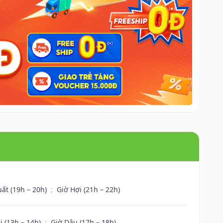
uất (19h – 20h)
;
Giờ Hợi (21h – 22h)
i (13h – 14h)
;
Giờ Dậu (17h – 18h)