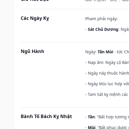
Các Ngày Kỵ
Phạm phải ngày:
-
Sát Chủ Dương
: Ngà
Ngũ Hành
Ngày:
Tân Mùi
- tức Ch
- Nạp âm: Ngày Lộ Bàng
- Ngày này thuộc hành
- Ngày Mùi lục hợp vớ
- Tam Sát kỵ mệnh các 
Bành Tổ Bách Kỵ Nhật
-
Tân
: “Bất hợp tương
-
Mùi
: “Bất phục dược