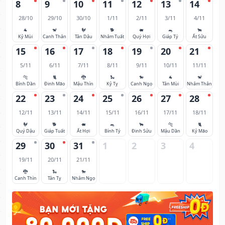
8
9
10
11
12
13
14
28/10
29/10
30/10
1/11
2/11
3/11
4/11
🐐
🐒
🐓
🐕
🐖
🐀
🐂
Kỷ Mùi
Canh Thân
Tân Dậu
Nhâm Tuất
Quý Hợi
Giáp Tý
Ất Sửu
15
16
17
18
19
20
21
5/11
6/11
7/11
8/11
9/11
10/11
11/11
🐅
🐈
🐉
🐍
🐎
🐐
🐒
Bính Dần
Đinh Mão
Mậu Thìn
Kỷ Tỵ
Canh Ngọ
Tân Mùi
Nhâm Thân
22
23
24
25
26
27
28
12/11
13/11
14/11
15/11
16/11
17/11
18/11
🐓
🐕
🐖
🐀
🐂
🐅
🐈
Quý Dậu
Giáp Tuất
Ất Hợi
Bính Tý
Đinh Sửu
Mậu Dần
Kỷ Mão
29
30
31
1
2
3
4
19/11
20/11
21/11
🐉
🐍
🐎
Canh Thìn
Tân Tỵ
Nhâm Ngọ