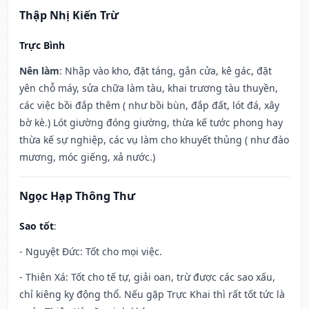
Thập Nhị Kiến Trừ
Trực Bình
Nên làm
: Nhập vào kho, đặt táng, gắn cửa, kê gác, đặt
yên chỗ máy, sửa chữa làm tàu, khai trương tàu thuyền,
các việc bồi đắp thêm ( như bồi bùn, đắp đất, lót đá, xây
bờ kè.) Lót giường đóng giường, thừa kế tước phong hay
thừa kế sự nghiệp, các vụ làm cho khuyết thủng ( như đào
mương, móc giếng, xả nước.)
Ngọc Hạp Thông Thư
Sao tốt
:
- Nguyệt Đức: Tốt cho mọi việc.
- Thiên Xá: Tốt cho tế tự, giải oan, trừ được các sao xấu,
chỉ kiêng kỵ động thổ. Nếu gặp Trực Khai thì rất tốt tức là