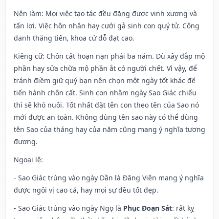
Nên làm
: Mọi việc tạo tác đều đặng được vinh xương và
tấn lợi. Việc hôn nhân hay cưới gả sinh con quý tử. Công
danh thăng tiến, khoa cử đỗ đạt cao.
Kiêng cữ
: Chôn cất hoạn nạn phải ba năm. Dù xây đắp mộ
phần hay sửa chữa mộ phần ắt có người chết. Vì vậy, để
tránh điềm giữ quý bạn nên chọn một ngày tốt khác để
tiến hành chôn cất. Sinh con nhằm ngày Sao Giác chiếu
thì sẽ khó nuôi. Tốt nhất đặt tên con theo tên của Sao nó
mới được an toàn. Không dùng tên sao này có thể dùng
tên Sao của tháng hay của năm cũng mang ý nghĩa tương
đương.
Ngoại lệ
:
- Sao Giác trúng vào ngày Dần là Đăng Viên mang ý nghĩa
được ngôi vị cao cả, hay mọi sự đều tốt đẹp.
- Sao Giác trúng vào ngày Ngọ là
Phục Đoạn Sát
: rất kỵ