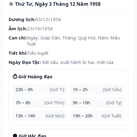
☀️ Thứ Tư, Ngày 3 Tháng 12 Năm 1958
Dương lịch:
03/12/1958
Âm lịch:
23/10/1958
Can chi:
Ngày: Giáp Dần, Tháng: Quý Hợi, Năm: Mậu
Tuất
Tiết khí:
Tiểu tuyết
Ngày Đạo Tặc:
Rất xấu, xuất hành bị hại, mất của
⏱️ Giờ Hoàng đạo
23h – 0h
(Giờ Tí)
1h – 2h
(Giờ Sửu)
7h – 8h
(Giờ Thìn)
9h – 10h
(Giờ Tỵ)
13h – 14h
(Giờ Mùi)
19h – 20h
(Giờ Tuất)
🌑 Giờ Hắc đạo