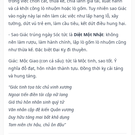
trong việc chôn cất, thừa kế, chia lãnh gia tài, xuất hành
và cả khởi công lò nhuộm hoặc lò gốm. Tuy nhiên sao Giác
vào ngày này lại nên làm các việc như lấp hang lỗ, xây
tường, dứt vú trẻ em, làm cầu tiêu, kết dứt điều hung hại.
- Sao Giác trúng ngày Sóc tức là
Diệt Một Nhật
: không
nên làm rượu, làm hành chính, lập lò gốm lò nhuộm cũng
như thừa kế. Đặc biệt Đại Kỵ đi thuyền.
Giác: Mộc Giao (con cá sấu): tức là Mộc tinh, sao tốt. Ý
nghĩa đỗ đạt, hôn nhân thành tựu. Đồng thời kỵ cải táng
và hung táng.
“Giác tinh tọa tác chủ vinh xương
Ngoại tiến điền tài cập nữ lang
Giá thú hôn nhân sinh quý tử
Văn nhân cập đệ kiến Quân vương
Duy hữu táng mai bất khả dụng
Tam niên chi hậu, chủ ôn đậu”