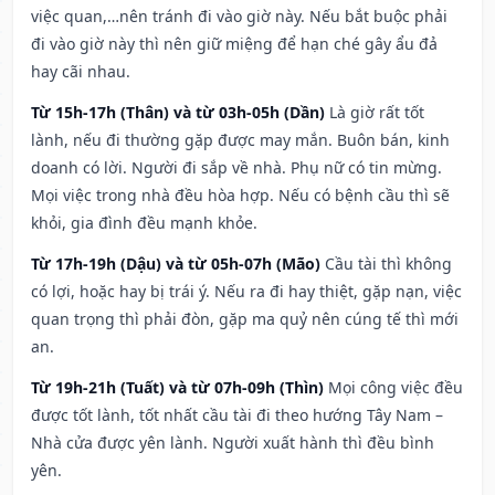
việc quan,…nên tránh đi vào giờ này. Nếu bắt buộc phải
đi vào giờ này thì nên giữ miệng để hạn ché gây ẩu đả
hay cãi nhau.
Từ 15h-17h (Thân) và từ 03h-05h (Dần)
Là giờ rất tốt
lành, nếu đi thường gặp được may mắn. Buôn bán, kinh
doanh có lời. Người đi sắp về nhà. Phụ nữ có tin mừng.
Mọi việc trong nhà đều hòa hợp. Nếu có bệnh cầu thì sẽ
khỏi, gia đình đều mạnh khỏe.
Từ 17h-19h (Dậu) và từ 05h-07h (Mão)
Cầu tài thì không
có lợi, hoặc hay bị trái ý. Nếu ra đi hay thiệt, gặp nạn, việc
quan trọng thì phải đòn, gặp ma quỷ nên cúng tế thì mới
an.
Từ 19h-21h (Tuất) và từ 07h-09h (Thìn)
Mọi công việc đều
được tốt lành, tốt nhất cầu tài đi theo hướng Tây Nam –
Nhà cửa được yên lành. Người xuất hành thì đều bình
yên.