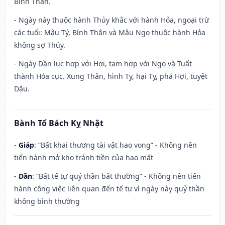
Bính Thân.
- Ngày này thuộc hành Thủy khắc với hành Hỏa, ngoại trừ
các tuổi: Mậu Tý, Bính Thân và Mậu Ngọ thuộc hành Hỏa
không sợ Thủy.
- Ngày Dần lục hợp với Hợi, tam hợp với Ngọ và Tuất
thành Hỏa cục. Xung Thân, hình Tỵ, hại Tỵ, phá Hợi, tuyệt
Dậu.
Bành Tổ Bách Kỵ Nhật
-
Giáp
: “Bất khai thương tài vật hao vong” - Không nên
tiến hành mở kho tránh tiền của hao mất
-
Dần
: “Bất tế tự quỷ thần bất thường” - Không nên tiến
hành công việc liên quan đến tế tự vì ngày này quỷ thần
không bình thường