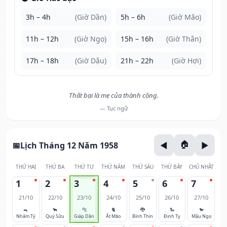
3h – 4h
(Giờ Dần)
5h – 6h
(Giờ Mão)
11h – 12h
(Giờ Ngọ)
15h – 16h
(Giờ Thân)
17h – 18h
(Giờ Dậu)
21h – 22h
(Giờ Hợi)
Thất bại là mẹ của thành công.
— Tục ngữ
Lịch Tháng 12 Năm 1958
THỨ HAI
THỨ BA
THỨ TƯ
THỨ NĂM
THỨ SÁU
THỨ BẢY
CHỦ NHẬT
1
2
3
4
5
6
7
21/10
22/10
23/10
24/10
25/10
26/10
27/10
🐀
🐂
🐅
🐈
🐉
🐍
🐎
Nhâm Tý
Quý Sửu
Giáp Dần
Ất Mão
Bính Thìn
Đinh Tỵ
Mậu Ngọ