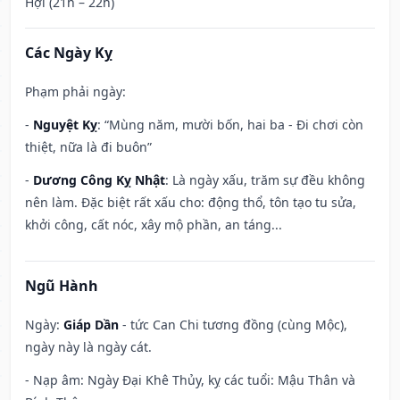
Hợi (21h – 22h)
Các Ngày Kỵ
Phạm phải ngày:
-
Nguyệt Kỵ
: “Mùng năm, mười bốn, hai ba - Đi chơi còn
thiệt, nữa là đi buôn”
-
Dương Công Kỵ Nhật
: Là ngày xấu, trăm sự đều không
nên làm. Đặc biệt rất xấu cho: động thổ, tôn tạo tu sửa,
khởi công, cất nóc, xây mộ phần, an táng...
Ngũ Hành
Ngày:
Giáp Dần
- tức Can Chi tương đồng (cùng Mộc),
ngày này là ngày cát.
- Nạp âm: Ngày Đại Khê Thủy, kỵ các tuổi: Mậu Thân và