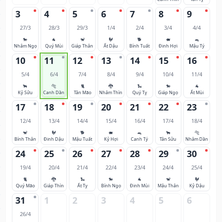
3
4
5
6
7
8
9
27/3
28/3
29/3
1/4
2/4
3/4
4/4
🐎
🐐
🐒
🐓
🐕
🐖
🐀
Nhâm Ngọ
Quý Mùi
Giáp Thân
Ất Dậu
Bính Tuất
Đinh Hợi
Mậu Tý
10
11
12
13
14
15
16
5/4
6/4
7/4
8/4
9/4
10/4
11/4
🐂
🐅
🐈
🐉
🐍
🐎
🐐
Kỷ Sửu
Canh Dần
Tân Mão
Nhâm Thìn
Quý Tỵ
Giáp Ngọ
Ất Mùi
17
18
19
20
21
22
23
12/4
13/4
14/4
15/4
16/4
17/4
18/4
🐒
🐓
🐕
🐖
🐀
🐂
🐅
Bính Thân
Đinh Dậu
Mậu Tuất
Kỷ Hợi
Canh Tý
Tân Sửu
Nhâm Dần
24
25
26
27
28
29
30
19/4
20/4
21/4
22/4
23/4
24/4
25/4
🐈
🐉
🐍
🐎
🐐
🐒
🐓
Quý Mão
Giáp Thìn
Ất Tỵ
Bính Ngọ
Đinh Mùi
Mậu Thân
Kỷ Dậu
31
1
2
3
4
5
6
26/4