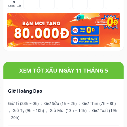
🐕
Canh Tuất
XEM TỐT XẤU NGÀY 11 THÁNG 5
Giờ Hoàng Đạo
Giờ Tí (23h – 0h)
;
Giờ Sửu (1h – 2h)
;
Giờ Thìn (7h – 8h)
;
Giờ Tỵ (9h – 10h)
;
Giờ Mùi (13h – 14h)
;
Giờ Tuất (19h
– 20h)