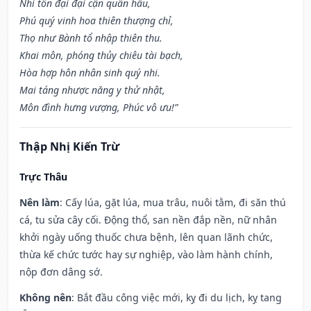
Nhi tôn đại đại cận quân hầu,
Phú quý vinh hoa thiên thượng chỉ,
Thọ như Bành tổ nhập thiên thu.
Khai môn, phóng thủy chiêu tài bạch,
Hòa hợp hôn nhân sinh quý nhi.
Mai táng nhược năng y thử nhật,
Môn đình hưng vượng, Phúc vô ưu!”
Thập Nhị Kiến Trừ
Trực Thâu
Nên làm
: Cấy lúa, gặt lúa, mua trâu, nuôi tằm, đi săn thú
cá, tu sửa cây cối. Động thổ, san nền đắp nền, nữ nhân
khởi ngày uống thuốc chưa bệnh, lên quan lãnh chức,
thừa kế chức tước hay sự nghiệp, vào làm hành chính,
nộp đơn dâng sớ.
Không nên
: Bắt đầu công việc mới, kỵ đi du lịch, kỵ tang