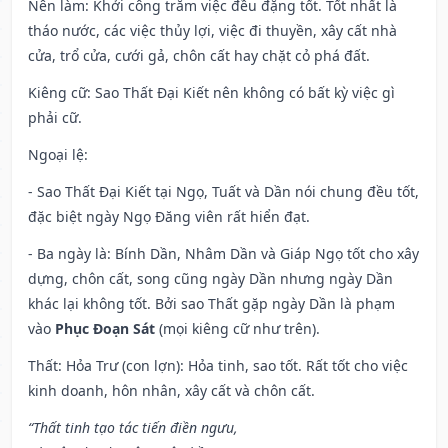
Nên làm
: Khởi công trăm việc đều đặng tốt. Tốt nhất là
tháo nước, các việc thủy lợi, việc đi thuyền, xây cất nhà
cửa, trổ cửa, cưới gả, chôn cất hay chặt cỏ phá đất.
Kiêng cữ
: Sao Thất Đại Kiết nên không có bất kỳ việc gì
phải cữ.
Ngoại lệ
:
- Sao Thất Đại Kiết tại Ngọ, Tuất và Dần nói chung đều tốt,
đặc biệt ngày Ngọ Đăng viên rất hiển đạt.
- Ba ngày là: Bính Dần, Nhâm Dần và Giáp Ngọ tốt cho xây
dựng, chôn cất, song cũng ngày Dần nhưng ngày Dần
khác lại không tốt. Bởi sao Thất gặp ngày Dần là phạm
vào
Phục Đoạn Sát
(mọi kiêng cữ như trên).
Thất: Hỏa Trư (con lợn): Hỏa tinh, sao tốt. Rất tốt cho việc
kinh doanh, hôn nhân, xây cất và chôn cất.
“Thất tinh tạo tác tiến điền ngưu,