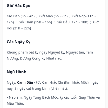
Giờ Hắc Đạo
Giờ Dần (3h – 4h)
;
Giờ Mão (5h – 6h)
;
Giờ Ngọ (11h –
12h)
;
Giờ Thân (15h – 16h)
;
Giờ Dậu (17h – 18h)
;
Giờ
Hợi (21h – 22h)
Các Ngày Kỵ
Không phạm bất kỳ ngày Nguyệt kỵ, Nguyệt tận, Tam
Nương, Dương Công Kỵ Nhật nào.
Ngũ Hành
Ngày:
Canh Dần
- tức Can khắc Chi (Kim khắc Mộc), ngày
này là ngày cát trung bình (chế nhật).
- Nạp âm: Ngày Tùng Bách Mộc, kỵ các tuổi: Giáp Thân và
Mậu Thân.