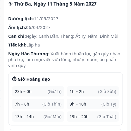
☀️ Thứ Ba, Ngày 11 Tháng 5 Năm 2027
Dương lịch:
11/05/2027
Âm lịch:
06/04/2027
Can chi:
Ngày: Canh Dần, Tháng: Ất Tỵ, Năm: Đinh Mùi
Tiết khí:
Lập hạ
Ngày Hảo Thương:
Xuất hành thuận lợi, gặp qúy nhân
phù trợ, làm mọi việc vừa lòng, như ý muốn, áo phẩm
vinh quy.
⏱️ Giờ Hoàng đạo
23h – 0h
(Giờ Tí)
1h – 2h
(Giờ Sửu)
7h – 8h
(Giờ Thìn)
9h – 10h
(Giờ Tỵ)
13h – 14h
(Giờ Mùi)
19h – 20h
(Giờ Tuất)