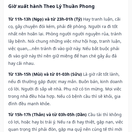
Giờ xuất hành Theo Lý Thuần Phong
Từ 11h-13h (Ngọ) và từ 23h-01h (Tý)
Hay tranh luận, cãi
cọ, gây chuyện đói kém, phải đề phòng. Người ra đi tốt
nhất nên hoãn lại. Phòng người người nguyền rủa, tránh
lây bệnh. Nói chung những việc như hội họp, tranh luận,
việc quan,…nên tránh đi vào giờ này. Nếu bắt buộc phải
đi vào giờ này thì nên giữ miệng để hạn ché gây ẩu đả
hay cãi nhau.
Từ 13h-15h (Mùi) và từ 01-03h (Sửu)
Là giờ rất tốt lành,
nếu đi thường gặp được may mắn. Buôn bán, kinh doanh
có lời. Người đi sắp về nhà. Phụ nữ có tin mừng. Mọi việc
trong nhà đều hòa hợp. Nếu có bệnh cầu thì sẽ khỏi, gia
đình đều mạnh khỏe.
Từ 15h-17h (Thân) và từ 03h-05h (Dần)
Cầu tài thì không
có lợi, hoặc hay bị trái ý. Nếu ra đi hay thiệt, gặp nạn, việc
quan trọng thì phải đòn, gặp ma quỷ nên cúng tế thì mới