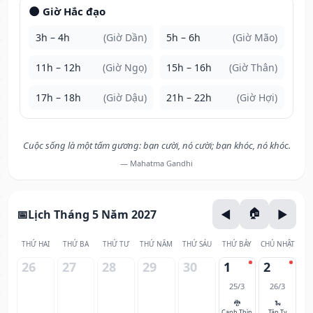
🌑 Giờ Hắc đạo
3h – 4h
(Giờ Dần)
5h – 6h
(Giờ Mão)
11h – 12h
(Giờ Ngọ)
15h – 16h
(Giờ Thân)
17h – 18h
(Giờ Dậu)
21h – 22h
(Giờ Hợi)
Cuộc sống là một tấm gương: bạn cười, nó cười; bạn khóc, nó khóc.
— Mahatma Gandhi
Lịch Tháng 5 Năm 2027
THỨ HAI
THỨ BA
THỨ TƯ
THỨ NĂM
THỨ SÁU
THỨ BẢY
CHỦ NHẬT
26
27
28
29
30
1
2
25/3
26/3
🐉
🐍
Canh Thìn
Tân Tỵ