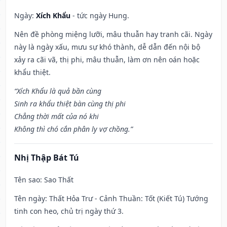
Ngày:
Xích Khẩu
- tức ngày Hung.
Nên đề phòng miệng lưỡi, mâu thuẫn hay tranh cãi. Ngày
này là ngày xấu, mưu sự khó thành, dễ dẫn đến nội bộ
xảy ra cãi vã, thị phi, mâu thuẫn, làm ơn nên oán hoặc
khẩu thiệt.
“Xích Khẩu là quả bần cùng
Sinh ra khẩu thiệt bàn cùng thị phi
Chẳng thời mất của nó khi
Không thì chó cắn phân ly vợ chồng.”
Nhị Thập Bát Tú
Tên sao
: Sao Thất
Tên ngày
: Thất Hỏa Trư - Cảnh Thuần: Tốt (Kiết Tú) Tướng
tinh con heo, chủ trị ngày thứ 3.