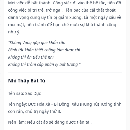
Mọi việc dễ bất thành. Công việc đi vào thế bế tắc, tiến độ
công việc bị trì trệ, trở ngại. Tiền bạc của cải thất thoát,
danh vọng cũng uy tín bị giảm xuống. Là một ngày xấu về
mọi mặt, nên tránh để hạn chế mưu sự khó thành công
như ý.
“Không Vong gặp quẻ khẩn cần
Bệnh tật khẩn thiết chẳng làm được chi
Không thì ôn tiểu thê nhi
Không thì trộm cắp phân ly bất tường.”
Nhị Thập Bát Tú
Tên sao
: Sao Dực
Tên ngày
: Dực Hỏa Xà - Bi Đồng: Xấu (Hung Tú) Tướng tinh
con rắn, chủ trị ngày thứ 3.
Nên làm
: Nếu cắt áo sẽ đặng được tiền tài.