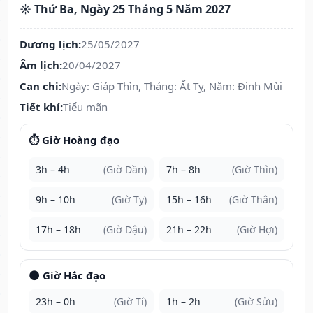
☀️ Thứ Ba, Ngày 25 Tháng 5 Năm 2027
Dương lịch:
25/05/2027
Âm lịch:
20/04/2027
Can chi:
Ngày: Giáp Thìn, Tháng: Ất Tỵ, Năm: Đinh Mùi
Tiết khí:
Tiểu mãn
⏱️ Giờ Hoàng đạo
3h – 4h
(Giờ Dần)
7h – 8h
(Giờ Thìn)
9h – 10h
(Giờ Tỵ)
15h – 16h
(Giờ Thân)
17h – 18h
(Giờ Dậu)
21h – 22h
(Giờ Hợi)
🌑 Giờ Hắc đạo
23h – 0h
(Giờ Tí)
1h – 2h
(Giờ Sửu)