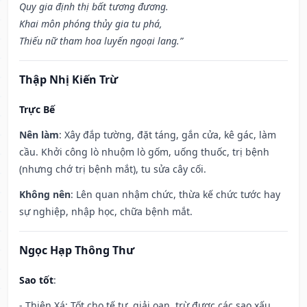
Quy gia định thị bất tương đương.
Khai môn phóng thủy gia tu phá,
Thiếu nữ tham hoa luyến ngoại lang.”
Thập Nhị Kiến Trừ
Trực Bế
Nên làm
: Xây đắp tường, đặt táng, gắn cửa, kê gác, làm
cầu. Khởi công lò nhuộm lò gốm, uống thuốc, trị bệnh
(nhưng chớ trị bệnh mắt), tu sửa cây cối.
Không nên
: Lên quan nhậm chức, thừa kế chức tước hay
sự nghiệp, nhập học, chữa bệnh mắt.
Ngọc Hạp Thông Thư
Sao tốt
:
- Thiên Xá: Tốt cho tế tự, giải oan, trừ được các sao xấu,