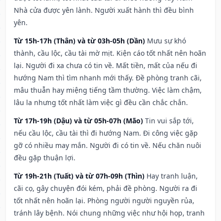
Nhà cửa được yên lành. Người xuất hành thì đều bình
yên.
Từ 15h-17h (Thân) và từ 03h-05h (Dần)
Mưu sự khó
thành, cầu lộc, cầu tài mờ mịt. Kiện cáo tốt nhất nên hoãn
lại. Người đi xa chưa có tin về. Mất tiền, mất của nếu đi
hướng Nam thì tìm nhanh mới thấy. Đề phòng tranh cãi,
mâu thuẫn hay miệng tiếng tầm thường. Việc làm chậm,
lâu la nhưng tốt nhất làm việc gì đều cần chắc chắn.
Từ 17h-19h (Dậu) và từ 05h-07h (Mão)
Tin vui sắp tới,
nếu cầu lộc, cầu tài thì đi hướng Nam. Đi công việc gặp
gỡ có nhiều may mắn. Người đi có tin về. Nếu chăn nuôi
đều gặp thuận lợi.
Từ 19h-21h (Tuất) và từ 07h-09h (Thìn)
Hay tranh luận,
cãi cọ, gây chuyện đói kém, phải đề phòng. Người ra đi
tốt nhất nên hoãn lại. Phòng người người nguyền rủa,
tránh lây bệnh. Nói chung những việc như hội họp, tranh