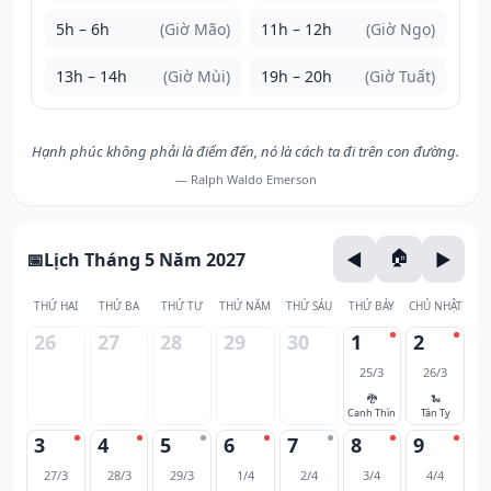
5h – 6h
(Giờ Mão)
11h – 12h
(Giờ Ngọ)
13h – 14h
(Giờ Mùi)
19h – 20h
(Giờ Tuất)
Hạnh phúc không phải là điểm đến, nó là cách ta đi trên con đường.
— Ralph Waldo Emerson
Lịch Tháng 5 Năm 2027
THỨ HAI
THỨ BA
THỨ TƯ
THỨ NĂM
THỨ SÁU
THỨ BẢY
CHỦ NHẬT
26
27
28
29
30
1
2
25/3
26/3
🐉
🐍
Canh Thìn
Tân Tỵ
3
4
5
6
7
8
9
27/3
28/3
29/3
1/4
2/4
3/4
4/4