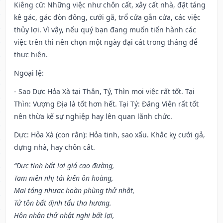
Kiêng cữ
: Những việc như chôn cất, xây cất nhà, đặt táng
kê gác, gác đòn đông, cưới gã, trổ cửa gắn cửa, các việc
thủy lợi. Vì vậy, nếu quý bạn đang muốn tiến hành các
việc trên thì nên chọn một ngày đại cát trong tháng để
thực hiện.
Ngoại lệ
:
- Sao Dực Hỏa Xà tại Thân, Tý, Thìn mọi việc rất tốt. Tại
Thìn: Vượng Địa là tốt hơn hết. Tại Tý: Đăng Viên rất tốt
nên thừa kế sự nghiệp hay lên quan lãnh chức.
Dực: Hỏa Xà (con rắn): Hỏa tinh, sao xấu. Khắc kỵ cưới gả,
dựng nhà, hay chôn cất.
“Dực tinh bất lợi giá cao đường,
Tam niên nhị tái kiến ôn hoàng,
Mai táng nhược hoàn phùng thử nhật,
Tử tôn bất định tẩu tha hương.
Hôn nhân thử nhật nghi bất lợi,