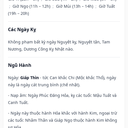
;
Giờ Ngọ (11h – 12h)
;
Giờ Mùi (13h – 14h)
;
Giờ Tuất
(19h – 20h)
Các Ngày Kỵ
Không phạm bất kỳ ngày Nguyệt kỵ, Nguyệt tận, Tam
Nương, Dương Công Kỵ Nhật nào.
Ngũ Hành
Ngày:
Giáp Thìn
- tức Can khắc Chi (Mộc khắc Thổ), ngày
này là ngày cát trung bình (chế nhật).
- Nạp âm: Ngày Phúc Đăng Hỏa, kỵ các tuổi: Mậu Tuất và
Canh Tuất.
- Ngày này thuộc hành Hỏa khắc với hành Kim, ngoại trừ
các tuổi: Nhâm Thân và Giáp Ngọ thuộc hành Kim không
sợ Hỏa.