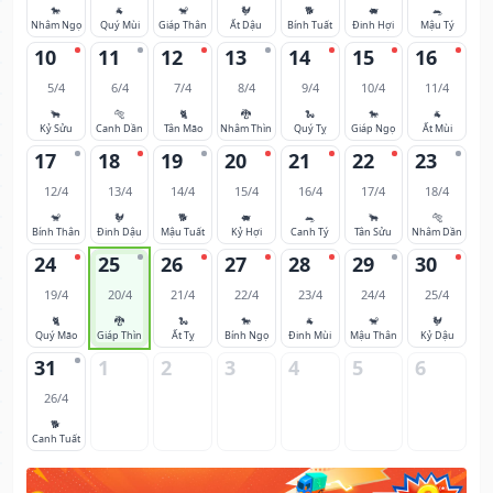
🐎
🐐
🐒
🐓
🐕
🐖
🐀
Nhâm Ngọ
Quý Mùi
Giáp Thân
Ất Dậu
Bính Tuất
Đinh Hợi
Mậu Tý
10
11
12
13
14
15
16
5/4
6/4
7/4
8/4
9/4
10/4
11/4
🐂
🐅
🐈
🐉
🐍
🐎
🐐
Kỷ Sửu
Canh Dần
Tân Mão
Nhâm Thìn
Quý Tỵ
Giáp Ngọ
Ất Mùi
17
18
19
20
21
22
23
12/4
13/4
14/4
15/4
16/4
17/4
18/4
🐒
🐓
🐕
🐖
🐀
🐂
🐅
Bính Thân
Đinh Dậu
Mậu Tuất
Kỷ Hợi
Canh Tý
Tân Sửu
Nhâm Dần
24
25
26
27
28
29
30
19/4
20/4
21/4
22/4
23/4
24/4
25/4
🐈
🐉
🐍
🐎
🐐
🐒
🐓
Quý Mão
Giáp Thìn
Ất Tỵ
Bính Ngọ
Đinh Mùi
Mậu Thân
Kỷ Dậu
31
1
2
3
4
5
6
26/4
🐕
Canh Tuất