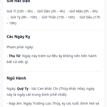
Giờ Hắc Đạo
Giờ Tí (23h – 0h)
;
Giờ Dần (3h – 4h)
;
Giờ Mão (5h – 6h)
;
Giờ Tỵ (9h – 10h)
;
Giờ Thân (15h – 16h)
;
Giờ Dậu (17h
– 18h)
Các Ngày Kỵ
Phạm phải ngày:
-
Thụ Tử
: Ngày này trăm sự đều kỵ không nên tiến hành
bất cứ việc gì.
Ngũ Hành
Ngày:
Quý Tỵ
- tức Can khắc Chi (Thủy khắc Hỏa), ngày
này là ngày cát trung bình (chế nhật).
- Nạp âm: Ngày Trường Lưu Thủy, kỵ các tuổi: Đinh Hợi và