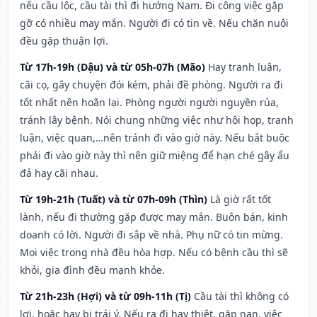
nếu cầu lộc, cầu tài thì đi hướng Nam. Đi công việc gặp
gỡ có nhiều may mắn. Người đi có tin về. Nếu chăn nuôi
đều gặp thuận lợi.
Từ 17h-19h (Dậu) và từ 05h-07h (Mão)
Hay tranh luận,
cãi cọ, gây chuyện đói kém, phải đề phòng. Người ra đi
tốt nhất nên hoãn lại. Phòng người người nguyền rủa,
tránh lây bệnh. Nói chung những việc như hội họp, tranh
luận, việc quan,…nên tránh đi vào giờ này. Nếu bắt buộc
phải đi vào giờ này thì nên giữ miệng để hạn ché gây ẩu
đả hay cãi nhau.
Từ 19h-21h (Tuất) và từ 07h-09h (Thìn)
Là giờ rất tốt
lành, nếu đi thường gặp được may mắn. Buôn bán, kinh
doanh có lời. Người đi sắp về nhà. Phụ nữ có tin mừng.
Mọi việc trong nhà đều hòa hợp. Nếu có bệnh cầu thì sẽ
khỏi, gia đình đều mạnh khỏe.
Từ 21h-23h (Hợi) và từ 09h-11h (Tị)
Cầu tài thì không có
lợi, hoặc hay bị trái ý. Nếu ra đi hay thiệt, gặp nạn, việc