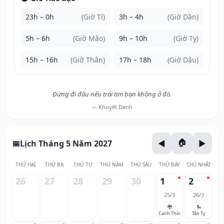
23h – 0h
(Giờ Tí)
3h – 4h
(Giờ Dần)
5h – 6h
(Giờ Mão)
9h – 10h
(Giờ Tỵ)
15h – 16h
(Giờ Thân)
17h – 18h
(Giờ Dậu)
Đừng đi đâu nếu trái tim bạn không ở đó.
— Khuyết Danh
Lịch Tháng 5 Năm 2027
THỨ HAI
THỨ BA
THỨ TƯ
THỨ NĂM
THỨ SÁU
THỨ BẢY
CHỦ NHẬT
26
27
28
29
30
1
2
25/3
26/3
🐉
🐍
Canh Thìn
Tân Tỵ