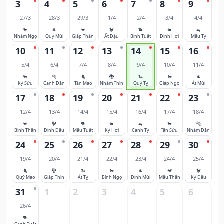
3
4
5
6
7
8
9
27/3
28/3
29/3
1/4
2/4
3/4
4/4
🐎
🐐
🐒
🐓
🐕
🐖
🐀
Nhâm Ngọ
Quý Mùi
Giáp Thân
Ất Dậu
Bính Tuất
Đinh Hợi
Mậu Tý
10
11
12
13
14
15
16
5/4
6/4
7/4
8/4
9/4
10/4
11/4
🐂
🐅
🐈
🐉
🐍
🐎
🐐
Kỷ Sửu
Canh Dần
Tân Mão
Nhâm Thìn
Quý Tỵ
Giáp Ngọ
Ất Mùi
17
18
19
20
21
22
23
12/4
13/4
14/4
15/4
16/4
17/4
18/4
🐒
🐓
🐕
🐖
🐀
🐂
🐅
Bính Thân
Đinh Dậu
Mậu Tuất
Kỷ Hợi
Canh Tý
Tân Sửu
Nhâm Dần
24
25
26
27
28
29
30
19/4
20/4
21/4
22/4
23/4
24/4
25/4
🐈
🐉
🐍
🐎
🐐
🐒
🐓
Quý Mão
Giáp Thìn
Ất Tỵ
Bính Ngọ
Đinh Mùi
Mậu Thân
Kỷ Dậu
31
1
2
3
4
5
6
26/4
🐕