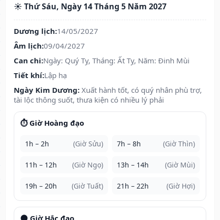
☀️ Thứ Sáu, Ngày 14 Tháng 5 Năm 2027
Dương lịch:
14/05/2027
Âm lịch:
09/04/2027
Can chi:
Ngày: Quý Tỵ, Tháng: Ất Tỵ, Năm: Đinh Mùi
Tiết khí:
Lập hạ
Ngày Kim Dương:
Xuất hành tốt, có quý nhân phù trợ,
tài lộc thông suốt, thưa kiện có nhiều lý phải
⏱️ Giờ Hoàng đạo
1h – 2h
(Giờ Sửu)
7h – 8h
(Giờ Thìn)
11h – 12h
(Giờ Ngọ)
13h – 14h
(Giờ Mùi)
19h – 20h
(Giờ Tuất)
21h – 22h
(Giờ Hợi)
🌑 Giờ Hắc đạo