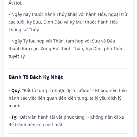
Ất Hợi.
- Ngày này thuộc hành Thủy khắc với hành Hỏa, ngoại trừ
các tuổi: Kỷ Sửu, Đinh Dậu và Kỷ Mùi thuộc hành Hỏa
không sợ Thủy.
- Ngày Tỵ lục hợp với Thân, tam hợp với Sửu và Dậu
thành Kim cục. Xung Hợi, hình Thân, hại Dần, phá Thân,
tuyệt Tý.
Bành Tổ Bách Kỵ Nhật
-
Quý
: “Bất từ tụng lí nhược địch cường” - Không nên tiến
hành các việc liên quan đến kiện tụng, ta lý yếu địch lý
mạnh
-
Tỵ
: “Bất viễn hành tài vật phục tàng” - Không nên đi xa
để tránh tiền của mất mát