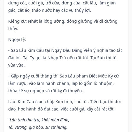
dựng cột, cưới gả, trổ cửa, dựng cửa, cất lầu, làm giàn
gác, cắt áo, tháo nước hay các vụ thủy lợi.
Kiêng cữ
: Nhất là lót giường, đóng giường và đi đường
thủy.
Ngoại lệ
:
- Sao Lâu Kim Cẩu tại Ngày Dậu Đăng Viên ý nghĩa tạo tác
đại lợi. Tại Tỵ gọi là Nhập Trù nên rất tốt. Tại Sửu thì tốt
vừa vừa.
- Gặp ngày cuối tháng thì Sao Lâu phạm Diệt Một: Kỵ cữ
làm rượu, vào làm hành chánh, lập lò gốm lò nhuộm,
thừa kế sự nghiệp và rất kỵ đi thuyền.
Lâu: Kim Cẩu (con chó): Kim tinh, sao tốt. Tiền bạc thì dồi
dào, học hành đỗ đạt cao, việc cưới gả, xây cất rất tốt.
“Lâu tinh thụ trụ, khởi môn đình,
Tài vượng, gia hòa, sự sự hưng,