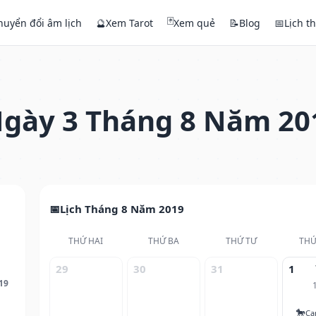
🃏
huyển đổi âm lịch
🔮
Xem Tarot
Xem quẻ
📝
Blog
📅
Lịch t
gày 3 Tháng 8 Năm 20
Lịch Tháng 8 Năm 2019
THỨ HAI
THỨ BA
THỨ TƯ
THỨ
29
30
31
1
19
🐎
Ca