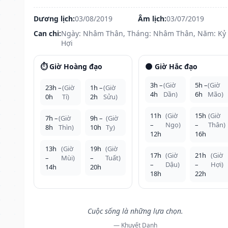
Dương lịch:
03/08/2019
Âm lịch:
03/07/2019
Can chi:
Ngày: Nhâm Thân, Tháng: Nhâm Thân, Năm: Kỷ
Hợi
⏱️ Giờ Hoàng đạo
🌑 Giờ Hắc đạo
3h –
(Giờ
5h –
(Giờ
23h –
(Giờ
1h –
(Giờ
4h
Dần)
6h
Mão)
0h
Tí)
2h
Sửu)
11h
(Giờ
15h
(Giờ
7h –
(Giờ
9h –
(Giờ
–
Ngọ)
–
Thân)
8h
Thìn)
10h
Tỵ)
12h
16h
13h
(Giờ
19h
(Giờ
17h
(Giờ
21h
(Giờ
–
Mùi)
–
Tuất)
–
Dậu)
–
Hợi)
14h
20h
18h
22h
Cuộc sống là những lựa chọn.
— Khuyết Danh