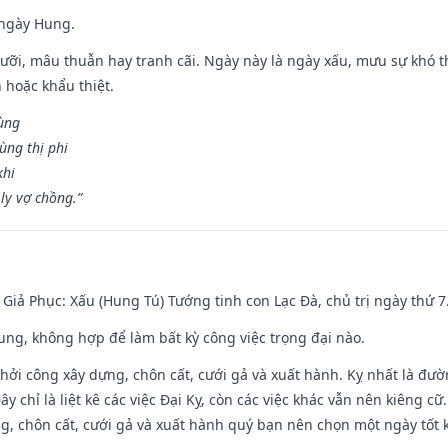
 ngày Hung.
ỡi, mâu thuẫn hay tranh cãi. Ngày này là ngày xấu, mưu sự khó thà
 hoặc khẩu thiệt.
cùng
ùng thị phi
khi
ly vợ chồng.”
- Giả Phục: Xấu (Hung Tú) Tướng tinh con Lạc Đà, chủ trị ngày thứ 7
hung, không hợp để làm bất kỳ công việc trọng đại nào.
hởi công xây dựng, chôn cất, cưới gả và xuất hành. Kỵ nhất là đư
y chỉ là liệt kê các việc Đại Kỵ, còn các việc khác vẫn nên kiêng cữ
g, chôn cất, cưới gả và xuất hành quý bạn nên chọn một ngày tốt 