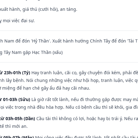
uất hành, giá thú (cưới hỏi), an táng.
ỵ mọi việc đại sự.
 Nam để đón 'Hỷ Thần'. Xuất hành hướng Chính Tây để đón 'Tài T
g Tây Nam gặp Hạc Thần (xấu)
ừ 23h-01h (Tý)
Hay tranh luận, cãi cọ, gây chuyện đói kém, phải đ
nh lây bệnh. Nói chung những việc như hội họp, tranh luận, việc q
iữ miệng để hạn ché gây ẩu đả hay cãi nhau.
ừ 01-03h (Sửu)
Là giờ rất tốt lành, nếu đi thường gặp được may mắ
ọi việc trong nhà đều hòa hợp. Nếu có bệnh cầu thì sẽ khỏi, gia 
từ 03h-05h (Dần)
Cầu tài thì không có lợi, hoặc hay bị trái ý. Nếu r
ế thì mới an.
từ 05h-07h (Mão)
Mọi công việc đều được tốt lành, tốt nhất cầu tà