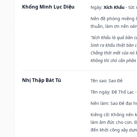
Khổng Minh Lục Diệu
Ngày:
Xích Khẩu
- tức
Nên đề phòng miệng lư
thuẫn, làm ơn nên oán
“Xích Khẩu là quả bần 
Sinh ra khẩu thiệt bàn c
Chẳng thời mất của nó 
Không thì chó cắn phân 
Nhị Thập Bát Tú
Tên sao
: Sao Đê
Tên ngày
: Đê Thổ Lạc 
Nên làm
: Sao Đê đại 
Kiêng cữ
: Không nên k
làm âm đức cho con. Đâ
đến khởi công xây dựn