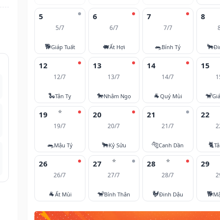
5
6
7
8
5/7
6/7
7/7
🐕
🐖
🐀
🐂
Giáp Tuất
Ất Hợi
Bính Tý
Đi
12
13
14
15
12/7
13/7
14/7
1
🐍
🐎
🐐
🐒
Tân Tỵ
Nhâm Ngọ
Quý Mùi
Gi
⭐
19
20
21
22
19/7
20/7
21/7
2
🐀
🐂
🐅
🐈
Mậu Tý
Kỷ Sửu
Canh Dần
T
⭐
⭐
26
27
28
29
26/7
27/7
28/7
2
🐐
🐒
🐓
🐕
Ất Mùi
Bính Thân
Đinh Dậu
Mậ