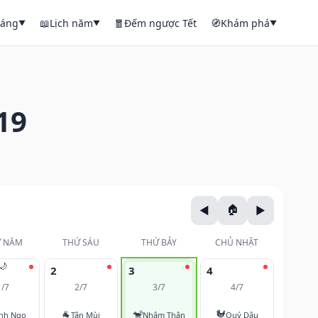
háng
📖
Lịch năm
🧧
Đếm ngược Tết
🧭
Khám phá
▼
▼
▼
19
 NĂM
THỨ SÁU
THỨ BẢY
CHỦ NHẬT
🌙
2
3
4
1/7
2/7
3/7
4/7
🐐
🐒
🐓
nh Ngọ
Tân Mùi
Nhâm Thân
Quý Dậu