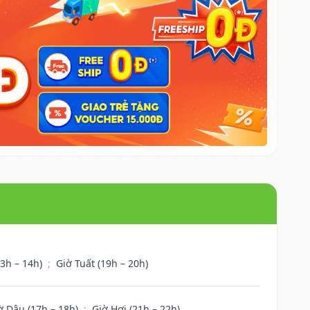
13h – 14h)
;
Giờ Tuất (19h – 20h)
ờ Dậu (17h – 18h)
;
Giờ Hợi (21h – 22h)