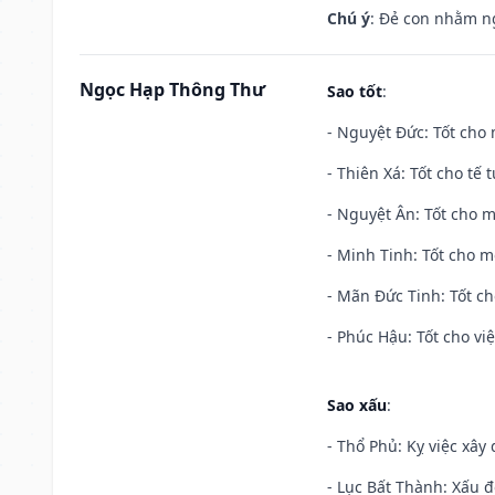
Chú ý
: Đẻ con nhằm n
Ngọc Hạp Thông Thư
Sao tốt
:
- Nguyệt Đức: Tốt cho 
- Thiên Xá: Tốt cho tế 
- Nguyệt Ân: Tốt cho m
- Minh Tinh: Tốt cho m
- Mãn Đức Tinh: Tốt ch
- Phúc Hậu: Tốt cho việ
Sao xấu
:
- Thổ Phủ: Kỵ việc xây
- Lục Bất Thành: Xấu đ