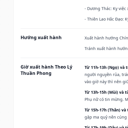
- Dương Thác: Kỵ việc x
- Thiên Lao Hắc Đạo: K
Hướng xuất hành
Xuất hành hướng Chính
Tránh xuất hành hướn
Giờ xuất hành Theo Lý
Từ 11h-13h (Ngọ) và t
Thuần Phong
người nguyền rủa, trá
vào giờ này thì nên g
Từ 13h-15h (Mùi) và t
Phụ nữ có tin mừng. M
Từ 15h-17h (Thân) và 
gặp ma quỷ nên cúng t
Từ 17h-19h (Dậu) và 