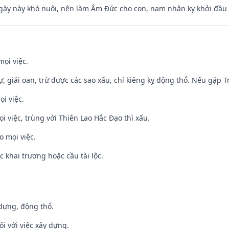
gày này khó nuôi, nên làm Âm Đức cho con, nam nhân kỵ khởi đầu
mọi việc.
tự, giải oan, trừ được các sao xấu, chỉ kiêng kỵ động thổ. Nếu gặp Tr
ọi việc.
ọi việc, trùng với Thiên Lao Hắc Đạo thì xấu.
o mọi việc.
c khai trương hoặc cầu tài lộc.
 dựng, động thổ.
ối với việc xây dựng.