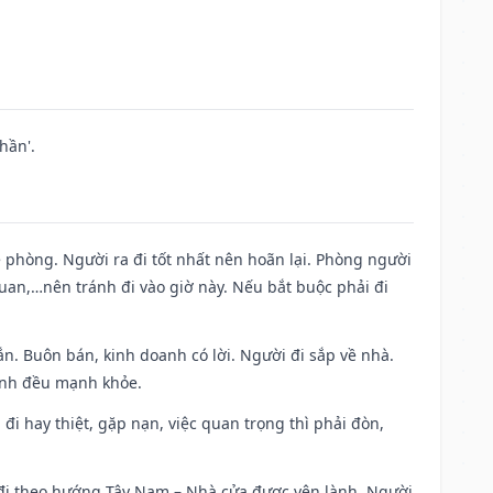
hần'.
ề phòng. Người ra đi tốt nhất nên hoãn lại. Phòng người
uan,…nên tránh đi vào giờ này. Nếu bắt buộc phải đi
n. Buôn bán, kinh doanh có lời. Người đi sắp về nhà.
đình đều mạnh khỏe.
a đi hay thiệt, gặp nạn, việc quan trọng thì phải đòn,
i đi theo hướng Tây Nam – Nhà cửa được yên lành. Người