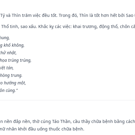
 Tý và Thìn trăm việc đều tốt. Trong đó, Thìn là tốt hơn hết bởi Sao
 Thổ tinh, sao xấu. Khắc kỵ các việc: khai trương, động thổ, chôn c
 hung,
ng khố không,
thử nhật,
họa trùng trùng,
iệt tán,
phòng trung.
ạo hướng một,
tôn cùng.”
an nền đắp nền, thờ cúng Táo Thần, cầu thầy chữa bệnh bằng cách
 nữ nhân khởi đầu uống thuốc chữa bệnh.