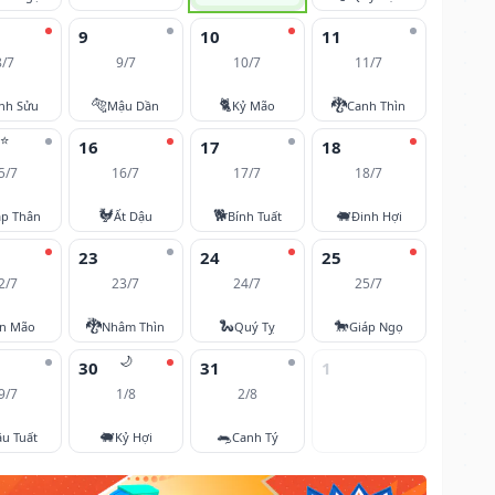
9
10
11
8/7
9/7
10/7
11/7
🐅
🐈
🐉
nh Sửu
Mậu Dần
Kỷ Mão
Canh Thìn
⭐
16
17
18
5/7
16/7
17/7
18/7
🐓
🐕
🐖
áp Thân
Ất Dậu
Bính Tuất
Đinh Hợi
23
24
25
2/7
23/7
24/7
25/7
🐉
🐍
🐎
ân Mão
Nhâm Thìn
Quý Tỵ
Giáp Ngọ
🌙
30
31
1
9/7
1/8
2/8
🐖
🐀
u Tuất
Kỷ Hợi
Canh Tý