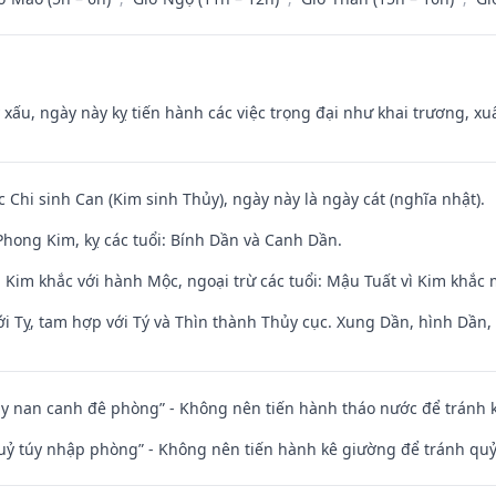
y xấu, ngày này kỵ tiến hành các việc trọng đại như khai trương, xuấ
c Chi sinh Can (Kim sinh Thủy), ngày này là ngày cát (nghĩa nhật).
hong Kim, kỵ các tuổi: Bính Dần và Canh Dần.
 Kim khắc với hành Mộc, ngoại trừ các tuổi: Mậu Tuất vì Kim khắc 
i Tỵ, tam hợp với Tý và Thìn thành Thủy cục. Xung Dần, hình Dần, h
ủy nan canh đê phòng” - Không nên tiến hành tháo nước để tránh
quỷ túy nhập phòng” - Không nên tiến hành kê giường để tránh q