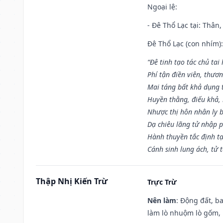
Ngoại lệ
:
- Đê Thổ Lạc tại: Thân,
Đê Thổ Lạc (con nhím):
“Đê tinh tạo tác chủ tai
Phí tận điền viên, thươ
Mai táng bất khả dụng 
Huyền thằng, điếu khả, 
Nhược thị hôn nhân ly b
Dạ chiêu lãng tử nhập 
Hành thuyền tắc định t
Cánh sinh lung ách, tử 
Thập Nhị Kiến Trừ
Trực Trừ
Nên làm
: Động đất, b
làm lò nhuộm lò gốm,