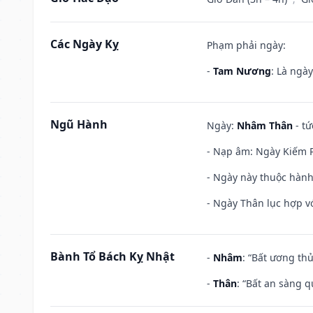
Các Ngày Kỵ
Phạm phải ngày:
-
Tam Nương
: Là ngà
Ngũ Hành
Ngày:
Nhâm Thân
- tứ
- Nạp âm: Ngày Kiếm P
- Ngày này thuộc hành
- Ngày Thân lục hợp vớ
Bành Tổ Bách Kỵ Nhật
-
Nhâm
: “Bất ương th
-
Thân
: “Bất an sàng 