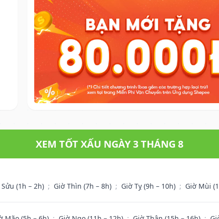
XEM TỐT XẤU NGÀY 3 THÁNG 8
 Sửu (1h – 2h)
;
Giờ Thìn (7h – 8h)
;
Giờ Tỵ (9h – 10h)
;
Giờ Mùi (
ờ Mão (5h – 6h)
;
Giờ Ngọ (11h – 12h)
;
Giờ Thân (15h – 16h)
;
Gi