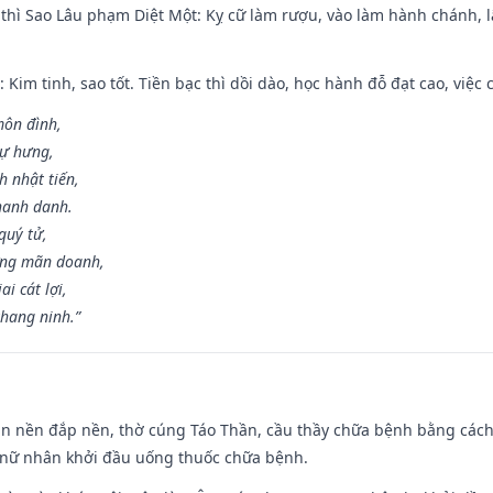
 thì Sao Lâu phạm Diệt Một: Kỵ cữ làm rượu, vào làm hành chánh, l
 Kim tinh, sao tốt. Tiền bạc thì dồi dào, học hành đỗ đạt cao, việc cư
môn đình,
sự hưng,
h nhật tiến,
hanh danh.
quý tử,
ơng mãn doanh,
i cát lợi,
khang ninh.”
an nền đắp nền, thờ cúng Táo Thần, cầu thầy chữa bệnh bằng cách
 nữ nhân khởi đầu uống thuốc chữa bệnh.