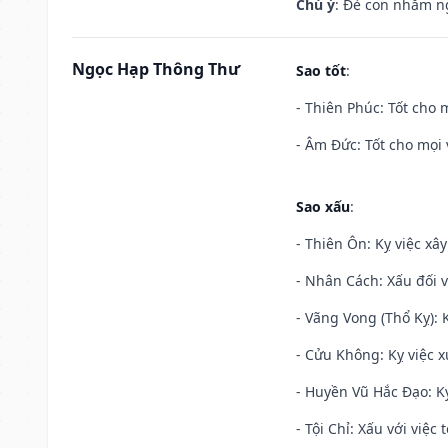
Chú ý
: Đẻ con nhằm n
Ngọc Hạp Thông Thư
Sao tốt
:
- Thiên Phúc: Tốt cho m
- Âm Đức: Tốt cho mọi 
Sao xấu
:
- Thiên Ôn: Kỵ việc xâ
- Nhân Cách: Xấu đối vớ
- Vãng Vong (Thổ Kỵ): K
- Cửu Không: Kỵ việc x
- Huyền Vũ Hắc Đạo: Kỵ
- Tội Chỉ: Xấu với việc 