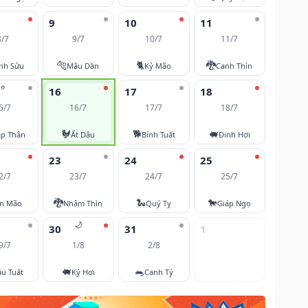
9
10
11
8/7
9/7
10/7
11/7
🐅
🐈
🐉
nh Sửu
Mậu Dần
Kỷ Mão
Canh Thìn
⭐
16
17
18
5/7
16/7
17/7
18/7
🐓
🐕
🐖
áp Thân
Ất Dậu
Bính Tuất
Đinh Hợi
23
24
25
2/7
23/7
24/7
25/7
🐉
🐍
🐎
ân Mão
Nhâm Thìn
Quý Tỵ
Giáp Ngọ
🌙
30
31
1
9/7
1/8
2/8
🐖
🐀
u Tuất
Kỷ Hợi
Canh Tý