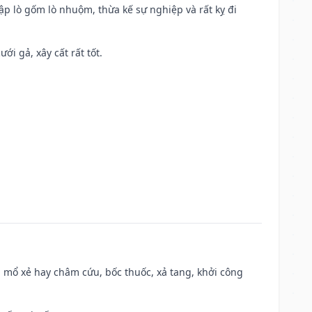
ập lò gốm lò nhuộm, thừa kế sự nghiệp và rất kỵ đi
ới gả, xây cất rất tốt.
 mổ xẻ hay châm cứu, bốc thuốc, xả tang, khởi công