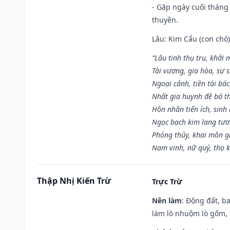
- Gặp ngày cuối tháng
thuyền.
Lâu: Kim Cẩu (con chó):
“Lâu tinh thụ trụ, khởi 
Tài vượng, gia hòa, sự 
Ngoại cảnh, tiền tài bác
Nhất gia huynh đệ bá t
Hôn nhân tiến ích, sinh 
Ngọc bạch kim lang tư
Phóng thủy, khai môn gia
Nam vinh, nữ quý, thọ 
Thập Nhị Kiến Trừ
Trực Trừ
Nên làm
: Động đất, b
làm lò nhuộm lò gốm,