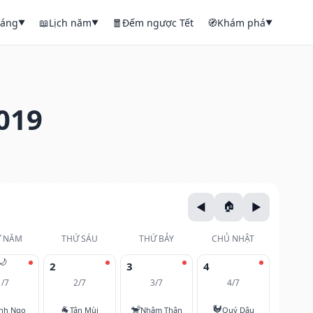
háng
📖
Lịch năm
🧧
Đếm ngược Tết
🧭
Khám phá
▼
▼
▼
019
 NĂM
THỨ SÁU
THỨ BẢY
CHỦ NHẬT
🌙
2
3
4
1/7
2/7
3/7
4/7
🐐
🐒
🐓
nh Ngọ
Tân Mùi
Nhâm Thân
Quý Dậu