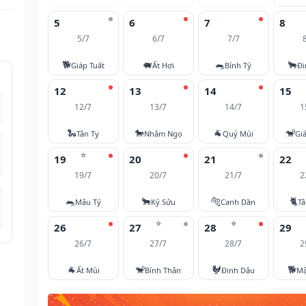
5
6
7
8
5/7
6/7
7/7
🐕
🐖
🐀
🐂
Giáp Tuất
Ất Hợi
Bính Tý
Đi
12
13
14
15
12/7
13/7
14/7
1
🐍
🐎
🐐
🐒
Tân Tỵ
Nhâm Ngọ
Quý Mùi
Gi
⭐
19
20
21
22
19/7
20/7
21/7
2
🐀
🐂
🐅
🐈
Mậu Tý
Kỷ Sửu
Canh Dần
T
⭐
⭐
26
27
28
29
26/7
27/7
28/7
2
🐐
🐒
🐓
🐕
Ất Mùi
Bính Thân
Đinh Dậu
Mậ