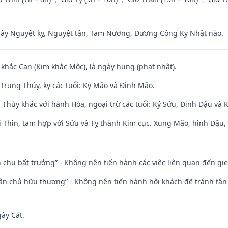
 Nguyệt kỵ, Nguyệt tận, Tam Nương, Dương Công Kỵ Nhật nào.
 khắc Can (Kim khắc Mộc), là ngày hung (phạt nhật).
Trung Thủy, kỵ các tuổi: Kỷ Mão và Đinh Mão.
 Thủy khắc với hành Hỏa, ngoại trừ các tuổi: Kỷ Sửu, Đinh Dậu và
 Thìn, tam hợp với Sửu và Tỵ thành Kim cục. Xung Mão, hình Dậu, h
iên chu bất trưởng” - Không nên tiến hành các việc liên quan đến g
 tân chủ hữu thương” - Không nên tiến hành hội khách để tránh tân
gày Cát.