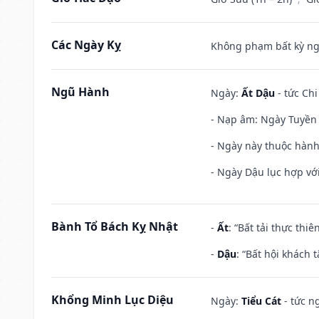
Các Ngày Kỵ
Không phạm bất kỳ ngày
Ngũ Hành
Ngày:
Ất Dậu
- tức Chi
- Nạp âm: Ngày Tuyền 
- Ngày này thuộc hành
- Ngày Dậu lục hợp với
Bành Tổ Bách Kỵ Nhật
-
Ất
: “Bất tải thực th
-
Dậu
: “Bất hội khách
Khổng Minh Lục Diệu
Ngày:
Tiểu Cát
- tức n