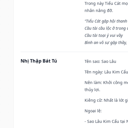
Trong này Tiểu Cát mọi
nhân nâng đỡ.
“Tiểu Cát gặp hội thanh
Cầu tài cầu lộc ở trong
Cầu tài toại ý vui vầy
Bình an vô sự gặp thầy,
Nhị Thập Bát Tú
Tên sao
: Sao Lâu
Tên ngày
: Lâu Kim Cẩu
Nên làm
: Khởi công mọ
thủy lợi.
Kiêng cữ
: Nhất là lót
Ngoại lệ
:
- Sao Lâu Kim Cẩu tại N