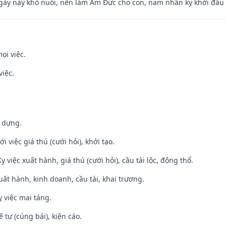
gày này khó nuôi, nên làm Âm Đức cho con, nam nhân kỵ khởi đầu
ọi việc.
việc.
y dựng.
i việc giá thú (cưới hỏi), khởi tạo.
ỵ việc xuất hành, giá thú (cưới hỏi), cầu tài lộc, động thổ.
uất hành, kinh doanh, cầu tài, khai trương.
 việc mai táng.
tế tự (cúng bái), kiện cáo.