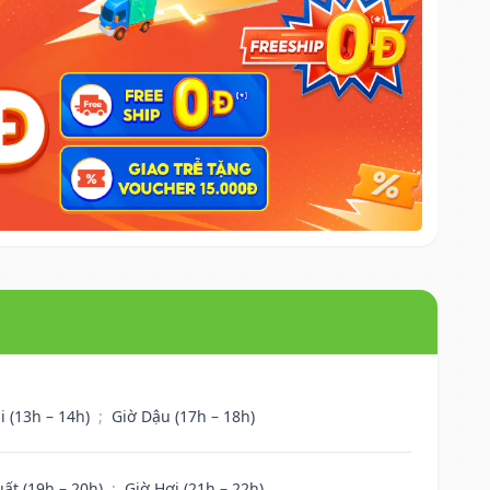
i (13h – 14h)
;
Giờ Dậu (17h – 18h)
uất (19h – 20h)
;
Giờ Hợi (21h – 22h)