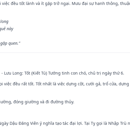
 việc đều tốt lành và ít gặp trở ngại. Mưu đại sự hanh thông, thuậ
 long
 quẻ này
 gặp quen.”
 - Lưu Long: Tốt (Kiết Tú) Tướng tinh con chó, chủ trị ngày thứ 6.
i việc đều rất tốt. Tốt nhất là việc dựng cột, cưới gả, trổ cửa, dựng
 giường, đóng giường và đi đường thủy.
gày Dậu Đăng Viên ý nghĩa tạo tác đại lợi. Tại Tỵ gọi là Nhập Trù nê