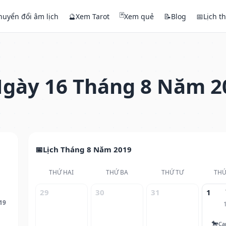
🃏
huyển đổi âm lịch
🔮
Xem Tarot
Xem quẻ
📝
Blog
📅
Lịch t
gày 16 Tháng 8 Năm 2
Lịch Tháng 8 Năm 2019
THỨ HAI
THỨ BA
THỨ TƯ
THỨ
29
30
31
1
19
🐎
Ca