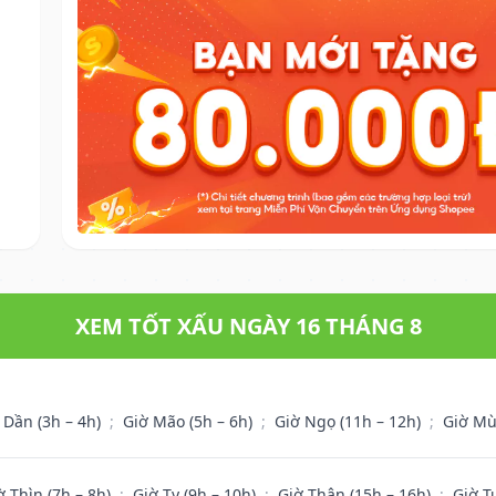
XEM TỐT XẤU NGÀY 16 THÁNG 8
 Dần (3h – 4h)
;
Giờ Mão (5h – 6h)
;
Giờ Ngọ (11h – 12h)
;
Giờ Mù
ờ Thìn (7h – 8h)
;
Giờ Tỵ (9h – 10h)
;
Giờ Thân (15h – 16h)
;
Giờ T