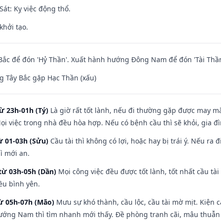
át: Kỵ việc động thổ.
khởi tạo.
ắc để đón 'Hỷ Thần'. Xuất hành hướng Đông Nam để đón 'Tài Thần
 Tây Bắc gặp Hạc Thần (xấu)
ừ 23h-01h (Tý)
Là giờ rất tốt lành, nếu đi thường gặp được may mắ
ọi việc trong nhà đều hòa hợp. Nếu có bệnh cầu thì sẽ khỏi, gia 
ừ 01-03h (Sửu)
Cầu tài thì không có lợi, hoặc hay bị trái ý. Nếu ra 
ì mới an.
từ 03h-05h (Dần)
Mọi công việc đều được tốt lành, tốt nhất cầu t
ều bình yên.
từ 05h-07h (Mão)
Mưu sự khó thành, cầu lộc, cầu tài mờ mịt. Kiện c
hướng Nam thì tìm nhanh mới thấy. Đề phòng tranh cãi, mâu thuẫn