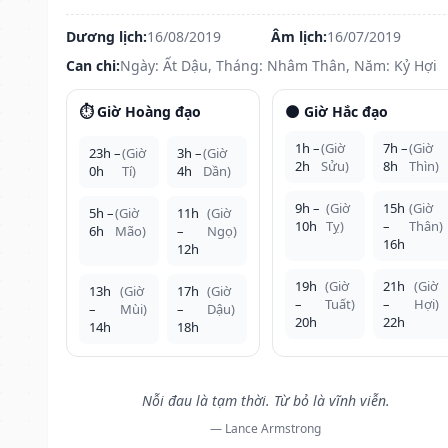
Dương lịch:
16/08/2019
Âm lịch:
16/07/2019
Can chi:
Ngày: Ất Dậu, Tháng: Nhâm Thân, Năm: Kỷ Hợi
⏱️ Giờ Hoàng đạo
🌑 Giờ Hắc đạo
1h –
(Giờ
7h –
(Giờ
23h –
(Giờ
3h –
(Giờ
2h
Sửu)
8h
Thìn)
0h
Tí)
4h
Dần)
9h –
(Giờ
15h
(Giờ
5h –
(Giờ
11h
(Giờ
10h
Tỵ)
–
Thân)
6h
Mão)
–
Ngọ)
16h
12h
19h
(Giờ
21h
(Giờ
13h
(Giờ
17h
(Giờ
–
Tuất)
–
Hợi)
–
Mùi)
–
Dậu)
20h
22h
14h
18h
Nỗi đau là tạm thời. Từ bỏ là vĩnh viễn.
— Lance Armstrong