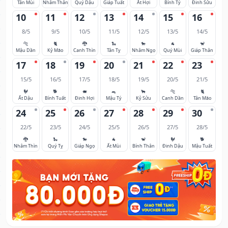
Tân Mùi
Nhâm Thân
Quý Dậu
Giáp Tuất
Ất Hợi
Bính Tý
Đinh Sửu
10
11
12
13
14
15
16
8/5
9/5
10/5
11/5
12/5
13/5
14/5
🐅
🐈
🐉
🐍
🐎
🐐
🐒
Mậu Dần
Kỷ Mão
Canh Thìn
Tân Tỵ
Nhâm Ngọ
Quý Mùi
Giáp Thân
17
18
19
20
21
22
23
15/5
16/5
17/5
18/5
19/5
20/5
21/5
🐓
🐕
🐖
🐀
🐂
🐅
🐈
Ất Dậu
Bính Tuất
Đinh Hợi
Mậu Tý
Kỷ Sửu
Canh Dần
Tân Mão
24
25
26
27
28
29
30
22/5
23/5
24/5
25/5
26/5
27/5
28/5
🐉
🐍
🐎
🐐
🐒
🐓
🐕
Nhâm Thìn
Quý Tỵ
Giáp Ngọ
Ất Mùi
Bính Thân
Đinh Dậu
Mậu Tuất