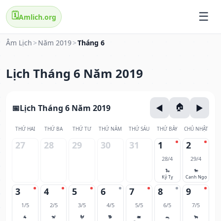
🗓️
Amlich.org
Âm Lịch
>
Năm 2019
>
Tháng 6
Lịch Tháng 6 Năm 2019
Lịch Tháng 6 Năm 2019
THỨ HAI
THỨ BA
THỨ TƯ
THỨ NĂM
THỨ SÁU
THỨ BẢY
CHỦ NHẬT
27
28
29
30
31
1
2
28/4
29/4
🐍
🐎
Kỷ Tỵ
Canh Ngọ
3
4
5
6
7
8
9
1/5
2/5
3/5
4/5
5/5
6/5
7/5
🐐
🐒
🐓
🐕
🐖
🐀
🐂