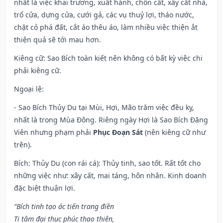
nhất là việc khai trương, xuất hành, chôn cất, xây cất nhà,
trổ cửa, dựng cửa, cưới gả, các vụ thuỷ lợi, tháo nước,
chặt cỏ phá đất, cắt áo thêu áo, làm nhiều việc thiện ắt
thiện quả sẽ tới mau hơn.
Kiêng cữ
: Sao Bích toàn kiết nên không có bất kỳ việc chi
phải kiêng cữ.
Ngoại lệ
:
- Sao Bích Thủy Du tại Mùi, Hợi, Mão trăm việc đều kỵ,
nhất là trong Mùa Đông. Riêng ngày Hợi là Sao Bích Đăng
Viên nhưng phạm phải
Phục Đoạn Sát
(nên kiêng cữ như
trên).
Bích: Thủy Du (con rái cá): Thủy tinh, sao tốt. Rất tốt cho
những việc như: xây cất, mai táng, hôn nhân. Kinh doanh
đặc biệt thuận lợi.
“Bích tinh tạo ác tiến trang điền
Ti tâm đại thục phúc thao thiên,