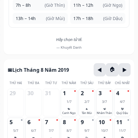
7h – 8h
(Giờ Thìn)
11h – 12h
(Giờ Ngọ)
13h – 14h
(Giờ Mùi)
17h – 18h
(Giờ Dậu)
Hãy chọn tử tế.
— Khuyết Danh
Lịch Tháng 8 Năm 2019
THỨ HAI
THỨ BA
THỨ TƯ
THỨ NĂM
THỨ SÁU
THỨ BẢY
CHỦ NHẬT
29
30
31
1
2
3
4
1/7
2/7
3/7
4/7
🐎
🐐
🐒
🐓
Canh Ngọ
Tân Mùi
Nhâm Thân
Quý Dậu
5
6
7
8
9
10
11
5/7
6/7
7/7
8/7
9/7
10/7
11/7
🐕
🐖
🐀
🐂
🐅
🐈
🐉