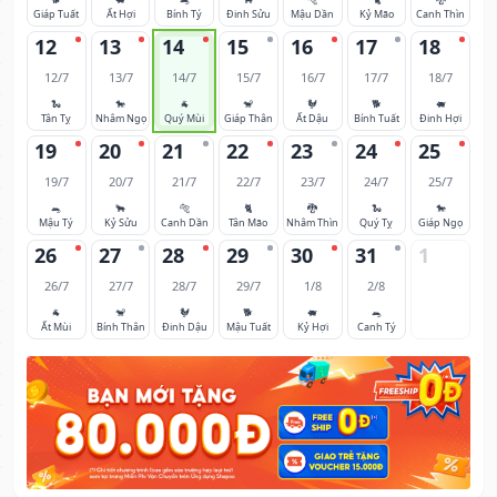
Giáp Tuất
Ất Hợi
Bính Tý
Đinh Sửu
Mậu Dần
Kỷ Mão
Canh Thìn
12
13
14
15
16
17
18
12/7
13/7
14/7
15/7
16/7
17/7
18/7
🐍
🐎
🐐
🐒
🐓
🐕
🐖
Tân Tỵ
Nhâm Ngọ
Quý Mùi
Giáp Thân
Ất Dậu
Bính Tuất
Đinh Hợi
19
20
21
22
23
24
25
19/7
20/7
21/7
22/7
23/7
24/7
25/7
🐀
🐂
🐅
🐈
🐉
🐍
🐎
Mậu Tý
Kỷ Sửu
Canh Dần
Tân Mão
Nhâm Thìn
Quý Tỵ
Giáp Ngọ
26
27
28
29
30
31
1
26/7
27/7
28/7
29/7
1/8
2/8
🐐
🐒
🐓
🐕
🐖
🐀
Ất Mùi
Bính Thân
Đinh Dậu
Mậu Tuất
Kỷ Hợi
Canh Tý