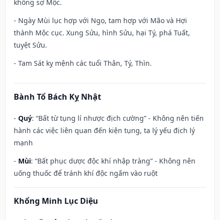
không sợ Mộc.
- Ngày Mùi lục hợp với Ngọ, tam hợp với Mão và Hợi
thành Mộc cục. Xung Sửu, hình Sửu, hại Tý, phá Tuất,
tuyệt Sửu.
- Tam Sát kỵ mệnh các tuổi Thân, Tý, Thìn.
Bành Tổ Bách Kỵ Nhật
-
Quý
: “Bất từ tụng lí nhược địch cường” - Không nên tiến
hành các việc liên quan đến kiện tụng, ta lý yếu địch lý
mạnh
-
Mùi
: “Bất phục dược độc khí nhập tràng” - Không nên
uống thuốc để tránh khí độc ngấm vào ruột
Khổng Minh Lục Diệu