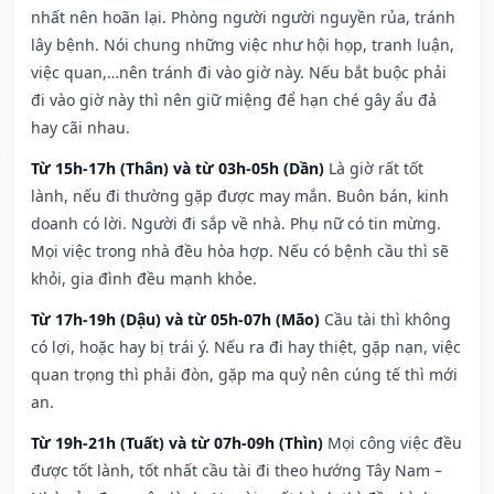
nhất nên hoãn lại. Phòng người người nguyền rủa, tránh
lây bệnh. Nói chung những việc như hội họp, tranh luận,
việc quan,…nên tránh đi vào giờ này. Nếu bắt buộc phải
đi vào giờ này thì nên giữ miệng để hạn ché gây ẩu đả
hay cãi nhau.
Từ 15h-17h (Thân) và từ 03h-05h (Dần)
Là giờ rất tốt
lành, nếu đi thường gặp được may mắn. Buôn bán, kinh
doanh có lời. Người đi sắp về nhà. Phụ nữ có tin mừng.
Mọi việc trong nhà đều hòa hợp. Nếu có bệnh cầu thì sẽ
khỏi, gia đình đều mạnh khỏe.
Từ 17h-19h (Dậu) và từ 05h-07h (Mão)
Cầu tài thì không
có lợi, hoặc hay bị trái ý. Nếu ra đi hay thiệt, gặp nạn, việc
quan trọng thì phải đòn, gặp ma quỷ nên cúng tế thì mới
an.
Từ 19h-21h (Tuất) và từ 07h-09h (Thìn)
Mọi công việc đều
được tốt lành, tốt nhất cầu tài đi theo hướng Tây Nam –