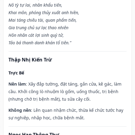
Nô tỳ tự lai, nhân khẩu tiến,
Khai môn, phóng thủy xuất anh hiền,
Mai táng chiêu tài, quan phẩm tiến,
Gia trung chủ sự lạc thao nhiên
Hôn nhân cát lợi sinh quý tử,
Tảo bá thanh danh khán tổ tiên.”
Thập Nhị Kiến Trừ
Trực Bế
Nên làm
: Xây đắp tường, đặt táng, gắn cửa, kê gác, làm
cầu. Khởi công lò nhuộm lò gốm, uống thuốc, trị bệnh
(nhưng chớ trị bệnh mắt), tu sửa cây cối.
Không nên
: Lên quan nhậm chức, thừa kế chức tước hay
sự nghiệp, nhập học, chữa bệnh mắt.
Ngọc Hạp Thông Thư