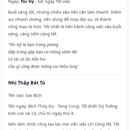
Ngày:
Tốc Hỷ
- tức ngày Tốt vừa.
Buổi sáng tốt, nhưng chiều xấu nên cần làm nhanh. Niềm
vui nhanh chóng, nên dùng để mưu đại sự, sẽ thành
công mau lẹ hơn. Tốt nhất là tiến hành công việc vào buổi
sáng, càng sớm càng tốt.
“Tốc Hỷ là bạn trùng phùng
Gặp trùng gặp bạn vợ chồng sánh đôi
Có tài có lộc hẳn hoi
Cầu gì cũng được mừng vui thỏa lòng”
Nhị Thập Bát Tú
Tên sao
: Sao Bích
Tên ngày
: Bích Thủy Du - Tang Cung: Tốt (Kiết Tú) Tướng
tinh con rái cá, chủ trị ngày thứ 4.
Nên làm
: Khởi công tạo tác mọi việc việc chi cũng tốt. Tốt