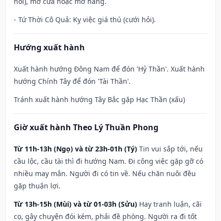
hỏi), mở cửa hoặc mở hàng.
- Tứ Thời Cô Quả: Kỵ việc giá thú (cưới hỏi).
Hướng xuất hành
Xuất hành hướng Đông Nam để đón 'Hỷ Thần'. Xuất hành
hướng Chính Tây để đón 'Tài Thần'.
Tránh xuất hành hướng Tây Bắc gặp Hạc Thần (xấu)
Giờ xuất hành Theo Lý Thuần Phong
Từ 11h-13h (Ngọ) và từ 23h-01h (Tý)
Tin vui sắp tới, nếu
cầu lộc, cầu tài thì đi hướng Nam. Đi công việc gặp gỡ có
nhiều may mắn. Người đi có tin về. Nếu chăn nuôi đều
gặp thuận lợi.
Từ 13h-15h (Mùi) và từ 01-03h (Sửu)
Hay tranh luận, cãi
cọ, gây chuyện đói kém, phải đề phòng. Người ra đi tốt