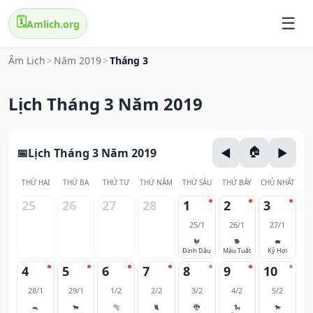
🗓️
Amlich.org
Âm Lịch
>
Năm 2019
>
Tháng 3
Lịch Tháng 3 Năm 2019
Lịch Tháng 3 Năm 2019
THỨ HAI
THỨ BA
THỨ TƯ
THỨ NĂM
THỨ SÁU
THỨ BẢY
CHỦ NHẬT
25
26
27
28
1
2
3
25/1
26/1
27/1
🐓
🐕
🐖
Đinh Dậu
Mậu Tuất
Kỷ Hợi
4
5
6
7
8
9
10
28/1
29/1
1/2
2/2
3/2
4/2
5/2
🐀
🐂
🐅
🐈
🐉
🐍
🐎