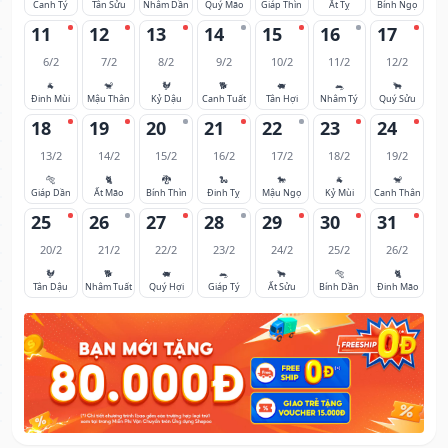
Canh Tý
Tân Sửu
Nhâm Dần
Quý Mão
Giáp Thìn
Ất Tỵ
Bính Ngọ
11
12
13
14
15
16
17
6/2
7/2
8/2
9/2
10/2
11/2
12/2
🐐
🐒
🐓
🐕
🐖
🐀
🐂
Đinh Mùi
Mậu Thân
Kỷ Dậu
Canh Tuất
Tân Hợi
Nhâm Tý
Quý Sửu
18
19
20
21
22
23
24
13/2
14/2
15/2
16/2
17/2
18/2
19/2
🐅
🐈
🐉
🐍
🐎
🐐
🐒
Giáp Dần
Ất Mão
Bính Thìn
Đinh Tỵ
Mậu Ngọ
Kỷ Mùi
Canh Thân
25
26
27
28
29
30
31
20/2
21/2
22/2
23/2
24/2
25/2
26/2
🐓
🐕
🐖
🐀
🐂
🐅
🐈
Tân Dậu
Nhâm Tuất
Quý Hợi
Giáp Tý
Ất Sửu
Bính Dần
Đinh Mão