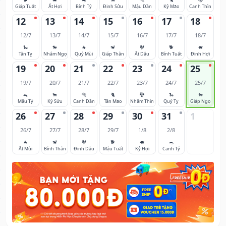
Giáp Tuất
Ất Hợi
Bính Tý
Đinh Sửu
Mậu Dần
Kỷ Mão
Canh Thìn
12
13
14
15
16
17
18
12/7
13/7
14/7
15/7
16/7
17/7
18/7
🐍
🐎
🐐
🐒
🐓
🐕
🐖
Tân Tỵ
Nhâm Ngọ
Quý Mùi
Giáp Thân
Ất Dậu
Bính Tuất
Đinh Hợi
19
20
21
22
23
24
25
19/7
20/7
21/7
22/7
23/7
24/7
25/7
🐀
🐂
🐅
🐈
🐉
🐍
🐎
Mậu Tý
Kỷ Sửu
Canh Dần
Tân Mão
Nhâm Thìn
Quý Tỵ
Giáp Ngọ
26
27
28
29
30
31
1
26/7
27/7
28/7
29/7
1/8
2/8
🐐
🐒
🐓
🐕
🐖
🐀
Ất Mùi
Bính Thân
Đinh Dậu
Mậu Tuất
Kỷ Hợi
Canh Tý