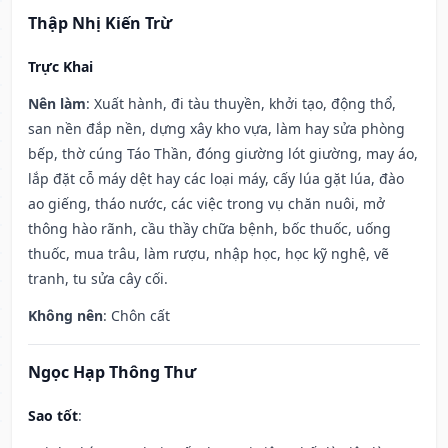
Thập Nhị Kiến Trừ
Trực Khai
Nên làm
: Xuất hành, đi tàu thuyền, khởi tạo, động thổ,
san nền đắp nền, dựng xây kho vựa, làm hay sửa phòng
bếp, thờ cúng Táo Thần, đóng giường lót giường, may áo,
lắp đặt cỗ máy dệt hay các loại máy, cấy lúa gặt lúa, đào
ao giếng, tháo nước, các việc trong vụ chăn nuôi, mở
thông hào rãnh, cầu thầy chữa bệnh, bốc thuốc, uống
thuốc, mua trâu, làm rượu, nhập học, học kỹ nghệ, vẽ
tranh, tu sửa cây cối.
Không nên
: Chôn cất
Ngọc Hạp Thông Thư
Sao tốt
: