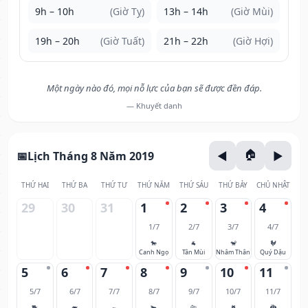
9h – 10h
(Giờ Tỵ)
13h – 14h
(Giờ Mùi)
19h – 20h
(Giờ Tuất)
21h – 22h
(Giờ Hợi)
Một ngày nào đó, mọi nỗ lực của bạn sẽ được đền đáp.
— Khuyết danh
Lịch Tháng 8 Năm 2019
THỨ HAI
THỨ BA
THỨ TƯ
THỨ NĂM
THỨ SÁU
THỨ BẢY
CHỦ NHẬT
29
30
31
1
2
3
4
1/7
2/7
3/7
4/7
🐎
🐐
🐒
🐓
Canh Ngọ
Tân Mùi
Nhâm Thân
Quý Dậu
5
6
7
8
9
10
11
5/7
6/7
7/7
8/7
9/7
10/7
11/7
🐕
🐖
🐀
🐂
🐅
🐈
🐉