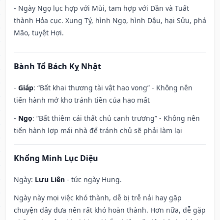
- Ngày Ngọ lục hợp với Mùi, tam hợp với Dần và Tuất
thành Hỏa cục. Xung Tý, hình Ngọ, hình Dậu, hại Sửu, phá
Mão, tuyệt Hợi.
Bành Tổ Bách Kỵ Nhật
-
Giáp
: “Bất khai thương tài vật hao vong” - Không nên
tiến hành mở kho tránh tiền của hao mất
-
Ngọ
: “Bất thiêm cái thất chủ canh trương” - Không nên
tiến hành lợp mái nhà để tránh chủ sẽ phải làm lại
Khổng Minh Lục Diệu
Ngày:
Lưu Liên
- tức ngày Hung.
Ngày này mọi việc khó thành, dễ bị trễ nải hay gặp
chuyện dây dưa nên rất khó hoàn thành. Hơn nữa, dễ gặp