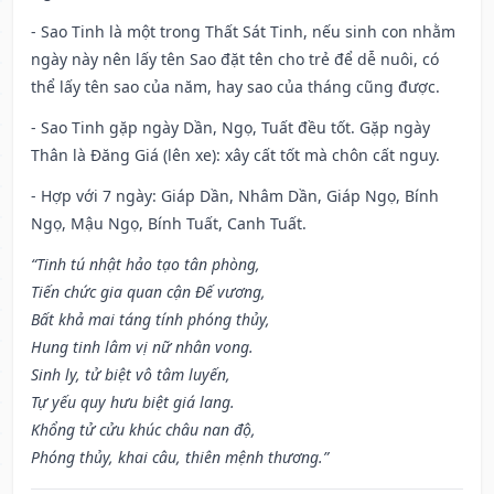
- Sao Tinh là một trong Thất Sát Tinh, nếu sinh con nhằm
ngày này nên lấy tên Sao đặt tên cho trẻ để dễ nuôi, có
thể lấy tên sao của năm, hay sao của tháng cũng được.
- Sao Tinh gặp ngày Dần, Ngọ, Tuất đều tốt. Gặp ngày
Thân là Đăng Giá (lên xe): xây cất tốt mà chôn cất nguy.
- Hợp với 7 ngày: Giáp Dần, Nhâm Dần, Giáp Ngọ, Bính
Ngọ, Mậu Ngọ, Bính Tuất, Canh Tuất.
“Tinh tú nhật hảo tạo tân phòng,
Tiến chức gia quan cận Đế vương,
Bất khả mai táng tính phóng thủy,
Hung tinh lâm vị nữ nhân vong.
Sinh ly, tử biệt vô tâm luyến,
Tự yếu quy hưu biệt giá lang.
Khổng tử cửu khúc châu nan độ,
Phóng thủy, khai câu, thiên mệnh thương.”