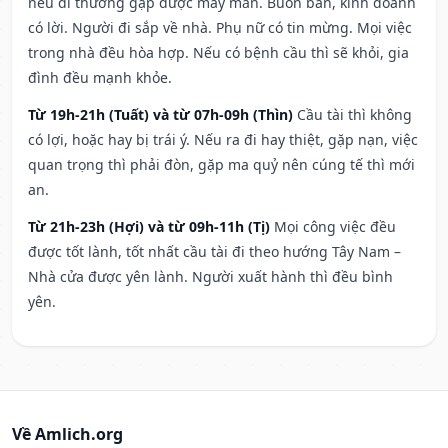
nếu đi thường gặp được may mắn. Buôn bán, kinh doanh
có lời. Người đi sắp về nhà. Phụ nữ có tin mừng. Mọi việc
trong nhà đều hòa hợp. Nếu có bệnh cầu thì sẽ khỏi, gia
đình đều mạnh khỏe.
Từ 19h-21h (Tuất) và từ 07h-09h (Thìn)
Cầu tài thì không
có lợi, hoặc hay bị trái ý. Nếu ra đi hay thiệt, gặp nạn, việc
quan trọng thì phải đòn, gặp ma quỷ nên cúng tế thì mới
an.
Từ 21h-23h (Hợi) và từ 09h-11h (Tị)
Mọi công việc đều
được tốt lành, tốt nhất cầu tài đi theo hướng Tây Nam –
Nhà cửa được yên lành. Người xuất hành thì đều bình
yên.
Về Amlich.org