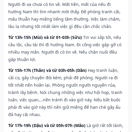
Người đi xa chưa có tin về. Mất tiền, mất của nếu đi
hướng Nam thì tìm nhanh mới thấy. Đề phòng tranh cãi,
mâu thuẫn hay miệng tiếng tầm thường. Việc làm chậm,
lâu la nhưng tốt nhất làm việc gì đều cần chắc chắn.
Từ 13h-15h (Mùi) và từ 01-03h (Sửu)
Tin vui sắp tới, nếu
cầu lộc, cầu tài thì đi hướng Nam. Đi công việc gặp gỡ có
nhiều may mắn. Người đi có tin về. Nếu chăn nuôi đều
gặp thuận lợi.
Từ 15h-17h (Thân) và từ 03h-05h (Dần)
Hay tranh luận,
cãi cọ, gây chuyện đói kém, phải đề phòng. Người ra đi
tốt nhất nên hoãn lại. Phòng người người nguyền rủa,
tránh lây bệnh. Nói chung những việc như hội họp, tranh
luận, việc quan,…nên tránh đi vào giờ này. Nếu bắt buộc
phải đi vào giờ này thì nên giữ miệng để hạn ché gây ẩu
đả hay cãi nhau.
Từ 17h-19h (Dậu) và từ 05h-07h (Mão)
Là giờ rất tốt lành,