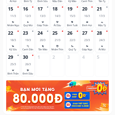
Ất Hợi
Bính Tý
Đinh Sửu
Mậu Dần
Kỷ Mão
Canh Thìn
Tân Tỵ
15
16
17
18
19
20
21
11/3
12/3
13/3
14/3
15/3
16/3
17/3
🐎
🐐
🐒
🐓
🐕
🐖
🐀
Nhâm Ngọ
Quý Mùi
Giáp Thân
Ất Dậu
Bính Tuất
Đinh Hợi
Mậu Tý
22
23
24
25
26
27
28
18/3
19/3
20/3
21/3
22/3
23/3
24/3
🐂
🐅
🐈
🐉
🐍
🐎
🐐
Kỷ Sửu
Canh Dần
Tân Mão
Nhâm Thìn
Quý Tỵ
Giáp Ngọ
Ất Mùi
29
30
1
2
3
4
5
25/3
26/3
🐒
🐓
Bính Thân
Đinh Dậu