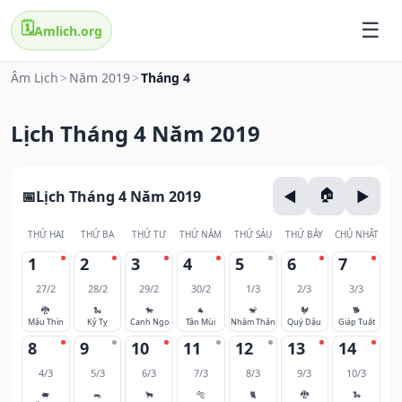
🗓️
Amlich.org
Âm Lịch
>
Năm 2019
>
Tháng 4
Lịch Tháng 4 Năm 2019
Lịch Tháng 4 Năm 2019
THỨ HAI
THỨ BA
THỨ TƯ
THỨ NĂM
THỨ SÁU
THỨ BẢY
CHỦ NHẬT
1
2
3
4
5
6
7
27/2
28/2
29/2
30/2
1/3
2/3
3/3
🐉
🐍
🐎
🐐
🐒
🐓
🐕
Mậu Thìn
Kỷ Tỵ
Canh Ngọ
Tân Mùi
Nhâm Thân
Quý Dậu
Giáp Tuất
8
9
10
11
12
13
14
4/3
5/3
6/3
7/3
8/3
9/3
10/3
🐖
🐀
🐂
🐅
🐈
🐉
🐍