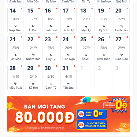
Đinh Sửu
Mậu Dần
Kỷ Mão
Canh Thìn
Tân Tỵ
Nhâm Ngọ
Quý Mùi
14
15
16
17
18
19
20
16/9
17/9
18/9
19/9
20/9
21/9
22/9
🐒
🐓
🐕
🐖
🐀
🐂
🐅
Giáp Thân
Ất Dậu
Bính Tuất
Đinh Hợi
Mậu Tý
Kỷ Sửu
Canh Dần
21
22
23
24
25
26
27
23/9
24/9
25/9
26/9
27/9
28/9
29/9
🐈
🐉
🐍
🐎
🐐
🐒
🐓
Tân Mão
Nhâm Thìn
Quý Tỵ
Giáp Ngọ
Ất Mùi
Bính Thân
Đinh Dậu
28
29
30
31
1
2
3
1/10
2/10
3/10
4/10
🐕
🐖
🐀
🐂
Mậu Tuất
Kỷ Hợi
Canh Tý
Tân Sửu