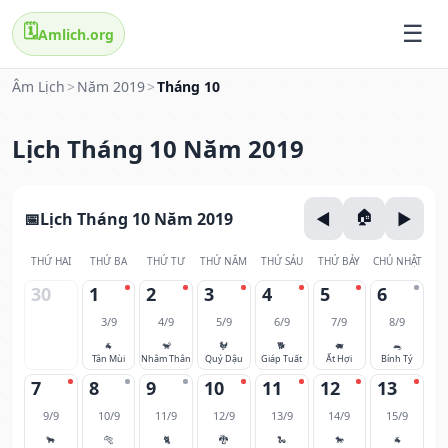
🗓️
Amlich.org
Âm Lịch
>
Năm 2019
>
Tháng 10
Lịch Tháng 10 Năm 2019
Lịch Tháng 10 Năm 2019
THỨ HAI
THỨ BA
THỨ TƯ
THỨ NĂM
THỨ SÁU
THỨ BẢY
CHỦ NHẬT
30
1
2
3
4
5
6
3/9
4/9
5/9
6/9
7/9
8/9
🐐
🐒
🐓
🐕
🐖
🐀
Tân Mùi
Nhâm Thân
Quý Dậu
Giáp Tuất
Ất Hợi
Bính Tý
7
8
9
10
11
12
13
9/9
10/9
11/9
12/9
13/9
14/9
15/9
🐂
🐅
🐈
🐉
🐍
🐎
🐐