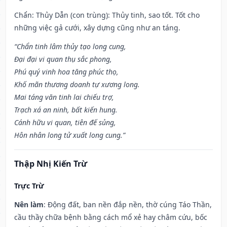
Chẩn: Thủy Dẫn (con trùng): Thủy tinh, sao tốt. Tốt cho
những việc gả cưới, xây dựng cũng như an táng.
“Chẩn tinh lâm thủy tạo long cung,
Đại đại vi quan thụ sắc phong,
Phú quý vinh hoa tăng phúc thọ,
Khố mãn thương doanh tự xương long.
Mai táng văn tinh lai chiếu trợ,
Trạch xá an ninh, bất kiến hung.
Cánh hữu vi quan, tiên đế sủng,
Hôn nhân long tử xuất long cung.”
Thập Nhị Kiến Trừ
Trực Trừ
Nên làm
: Động đất, ban nền đắp nền, thờ cúng Táo Thần,
cầu thầy chữa bệnh bằng cách mổ xẻ hay châm cứu, bốc