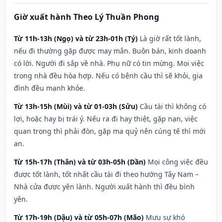
Giờ xuất hành Theo Lý Thuần Phong
Từ 11h-13h (Ngọ) và từ 23h-01h (Tý)
Là giờ rất tốt lành,
nếu đi thường gặp được may mắn. Buôn bán, kinh doanh
có lời. Người đi sắp về nhà. Phụ nữ có tin mừng. Mọi việc
trong nhà đều hòa hợp. Nếu có bệnh cầu thì sẽ khỏi, gia
đình đều mạnh khỏe.
Từ 13h-15h (Mùi) và từ 01-03h (Sửu)
Cầu tài thì không có
lợi, hoặc hay bị trái ý. Nếu ra đi hay thiệt, gặp nạn, việc
quan trọng thì phải đòn, gặp ma quỷ nên cúng tế thì mới
an.
Từ 15h-17h (Thân) và từ 03h-05h (Dần)
Mọi công việc đều
được tốt lành, tốt nhất cầu tài đi theo hướng Tây Nam –
Nhà cửa được yên lành. Người xuất hành thì đều bình
yên.
Từ 17h-19h (Dậu) và từ 05h-07h (Mão)
Mưu sự khó