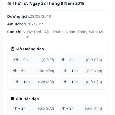
☀️ Thứ Tư, Ngày 28 Tháng 8 Năm 2019
Dương lịch:
28/08/2019
Âm lịch:
28/07/2019
Can chi:
Ngày: Đinh Dậu, Tháng: Nhâm Thân, Năm: Kỷ
Hợi
⏱️ Giờ Hoàng đạo
23h – 0h
(Giờ Tí)
3h – 4h
(Giờ Dần)
5h – 6h
(Giờ Mão)
11h – 12h
(Giờ Ngọ)
13h – 14h
(Giờ Mùi)
17h – 18h
(Giờ Dậu)
🌑 Giờ Hắc đạo
1h – 2h
(Giờ Sửu)
7h – 8h
(Giờ Thìn)