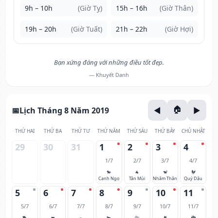
9h – 10h
(Giờ Tỵ)
15h – 16h
(Giờ Thân)
19h – 20h
(Giờ Tuất)
21h – 22h
(Giờ Hợi)
Bạn xứng đáng với những điều tốt đẹp.
— Khuyết Danh
Lịch Tháng 8 Năm 2019
THỨ HAI
THỨ BA
THỨ TƯ
THỨ NĂM
THỨ SÁU
THỨ BẢY
CHỦ NHẬT
29
30
31
1
2
3
4
1/7
2/7
3/7
4/7
🐎
🐐
🐒
🐓
Canh Ngọ
Tân Mùi
Nhâm Thân
Quý Dậu
5
6
7
8
9
10
11
5/7
6/7
7/7
8/7
9/7
10/7
11/7
🐕
🐖
🐀
🐂
🐅
🐈
🐉