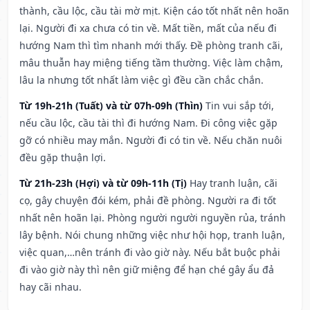
thành, cầu lộc, cầu tài mờ mịt. Kiện cáo tốt nhất nên hoãn
lại. Người đi xa chưa có tin về. Mất tiền, mất của nếu đi
hướng Nam thì tìm nhanh mới thấy. Đề phòng tranh cãi,
mâu thuẫn hay miệng tiếng tầm thường. Việc làm chậm,
lâu la nhưng tốt nhất làm việc gì đều cần chắc chắn.
Từ 19h-21h (Tuất) và từ 07h-09h (Thìn)
Tin vui sắp tới,
nếu cầu lộc, cầu tài thì đi hướng Nam. Đi công việc gặp
gỡ có nhiều may mắn. Người đi có tin về. Nếu chăn nuôi
đều gặp thuận lợi.
Từ 21h-23h (Hợi) và từ 09h-11h (Tị)
Hay tranh luận, cãi
cọ, gây chuyện đói kém, phải đề phòng. Người ra đi tốt
nhất nên hoãn lại. Phòng người người nguyền rủa, tránh
lây bệnh. Nói chung những việc như hội họp, tranh luận,
việc quan,…nên tránh đi vào giờ này. Nếu bắt buộc phải
đi vào giờ này thì nên giữ miệng để hạn ché gây ẩu đả
hay cãi nhau.