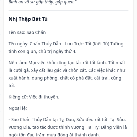
Bình an vô sự gặp thầy, gặp quen.”
Nhị Thập Bát Tú
Tên sao
: Sao Chẩn
Tên ngày
: Chẩn Thủy Dẫn - Lưu Trực: Tốt (Kiết Tú) Tướng
tinh con giun, chủ trị ngày thứ 4.
Nên làm
: Mọi việc khởi công tạo tác rất tốt lành. Tốt nhất
là cưới gả, xây cất lầu gác và chôn cất. Các việc khác như
xuất hành, dựng phòng, chặt cỏ phá đất, cất trại, cũng
tốt.
Kiêng cữ
: Việc đi thuyền.
Ngoại lệ
:
- Sao Chẩn Thủy Dẫn tại Tỵ, Dậu, Sửu đều rất tốt. Tại Sửu:
Vượng Địa, tạo tác được thịnh vượng. Tại Tỵ: Đăng Viên là
ngôi tôn đại, trăm mưu động ắt thành danh.