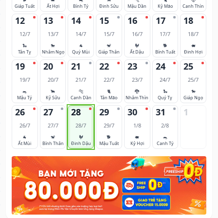
Giáp Tuất
Ất Hợi
Bính Tý
Đinh Sửu
Mậu Dần
Kỷ Mão
Canh Thìn
12
13
14
15
16
17
18
12/7
13/7
14/7
15/7
16/7
17/7
18/7
🐍
🐎
🐐
🐒
🐓
🐕
🐖
Tân Tỵ
Nhâm Ngọ
Quý Mùi
Giáp Thân
Ất Dậu
Bính Tuất
Đinh Hợi
19
20
21
22
23
24
25
19/7
20/7
21/7
22/7
23/7
24/7
25/7
🐀
🐂
🐅
🐈
🐉
🐍
🐎
Mậu Tý
Kỷ Sửu
Canh Dần
Tân Mão
Nhâm Thìn
Quý Tỵ
Giáp Ngọ
26
27
28
29
30
31
1
26/7
27/7
28/7
29/7
1/8
2/8
🐐
🐒
🐓
🐕
🐖
🐀
Ất Mùi
Bính Thân
Đinh Dậu
Mậu Tuất
Kỷ Hợi
Canh Tý