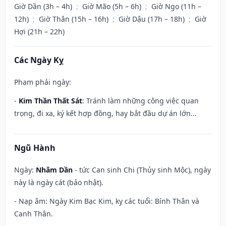
Giờ Dần (3h – 4h)
;
Giờ Mão (5h – 6h)
;
Giờ Ngọ (11h –
12h)
;
Giờ Thân (15h – 16h)
;
Giờ Dậu (17h – 18h)
;
Giờ
Hợi (21h – 22h)
Các Ngày Kỵ
Phạm phải ngày:
-
Kim Thần Thất Sát
: Tránh làm những công việc quan
trọng, đi xa, ký kết hợp đồng, hay bắt đầu dự án lớn...
Ngũ Hành
Ngày:
Nhâm Dần
- tức Can sinh Chi (Thủy sinh Mộc), ngày
này là ngày cát (bảo nhật).
- Nạp âm: Ngày Kim Bạc Kim, kỵ các tuổi: Bính Thân và
Canh Thân.