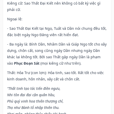
Kiêng cữ
: Sao Thất Đại Kiết nên không có bất kỳ việc gì
phải cữ.
Ngoại lệ
:
- Sao Thất Đại Kiết tại Ngọ, Tuất và Dần nói chung đều tốt,
đặc biệt ngày Ngọ Đăng viên rất hiển đạt.
- Ba ngày là: Bính Dần, Nhâm Dần và Giáp Ngọ tốt cho xây
dựng, chôn cất, song cũng ngày Dần nhưng ngày Dần
khác lại không tốt. Bởi sao Thất gặp ngày Dần là phạm
vào
Phục Đoạn Sát
(mọi kiêng cữ như trên).
Thất: Hỏa Trư (con lợn): Hỏa tinh, sao tốt. Rất tốt cho việc
kinh doanh, hôn nhân, xây cất và chôn cất.
“Thất tinh tạo tác tiến điền ngưu,
Nhi tôn đại đại cận quân hầu,
Phú quý vinh hoa thiên thượng chỉ,
Thọ như Bành tổ nhập thiên thu.
Khai môn, phóng thủy chiêu tài bạch,