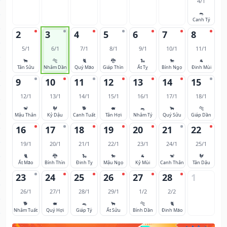
4/1
🐀
Canh Tý
2
3
4
5
6
7
8
5/1
6/1
7/1
8/1
9/1
10/1
11/1
🐂
🐅
🐈
🐉
🐍
🐎
🐐
Tân Sửu
Nhâm Dần
Quý Mão
Giáp Thìn
Ất Tỵ
Bính Ngọ
Đinh Mùi
9
10
11
12
13
14
15
12/1
13/1
14/1
15/1
16/1
17/1
18/1
🐒
🐓
🐕
🐖
🐀
🐂
🐅
Mậu Thân
Kỷ Dậu
Canh Tuất
Tân Hợi
Nhâm Tý
Quý Sửu
Giáp Dần
16
17
18
19
20
21
22
19/1
20/1
21/1
22/1
23/1
24/1
25/1
🐈
🐉
🐍
🐎
🐐
🐒
🐓
Ất Mão
Bính Thìn
Đinh Tỵ
Mậu Ngọ
Kỷ Mùi
Canh Thân
Tân Dậu
23
24
25
26
27
28
1
26/1
27/1
28/1
29/1
1/2
2/2
🐕
🐖
🐀
🐂
🐅
🐈
Nhâm Tuất
Quý Hợi
Giáp Tý
Ất Sửu
Bính Dần
Đinh Mão