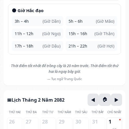
🌑 Giờ Hắc đạo
3h – 4h
(Giờ Dần)
5h – 6h
(Giờ Mão)
11h – 12h
(Giờ Ngọ)
15h – 16h
(Giờ Thân)
17h – 18h
(Giờ Dậu)
21h – 22h
(Giờ Hợi)
Thời điểm tốt nhất để trồng cây là 20 năm trước. Thời điểm tốt thứ
hai là ngay bây giờ.
— Tục ngữ Trung Quốc
Lịch Tháng 2 Năm 2082
THỨ HAI
THỨ BA
THỨ TƯ
THỨ NĂM
THỨ SÁU
THỨ BẢY
CHỦ NHẬT
26
27
28
29
30
31
1