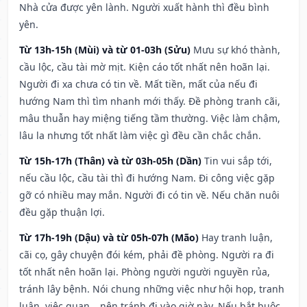
Nhà cửa được yên lành. Người xuất hành thì đều bình
yên.
Từ 13h-15h (Mùi) và từ 01-03h (Sửu)
Mưu sự khó thành,
cầu lộc, cầu tài mờ mịt. Kiện cáo tốt nhất nên hoãn lại.
Người đi xa chưa có tin về. Mất tiền, mất của nếu đi
hướng Nam thì tìm nhanh mới thấy. Đề phòng tranh cãi,
mâu thuẫn hay miệng tiếng tầm thường. Việc làm chậm,
lâu la nhưng tốt nhất làm việc gì đều cần chắc chắn.
Từ 15h-17h (Thân) và từ 03h-05h (Dần)
Tin vui sắp tới,
nếu cầu lộc, cầu tài thì đi hướng Nam. Đi công việc gặp
gỡ có nhiều may mắn. Người đi có tin về. Nếu chăn nuôi
đều gặp thuận lợi.
Từ 17h-19h (Dậu) và từ 05h-07h (Mão)
Hay tranh luận,
cãi cọ, gây chuyện đói kém, phải đề phòng. Người ra đi
tốt nhất nên hoãn lại. Phòng người người nguyền rủa,
tránh lây bệnh. Nói chung những việc như hội họp, tranh
luận, việc quan,…nên tránh đi vào giờ này. Nếu bắt buộc