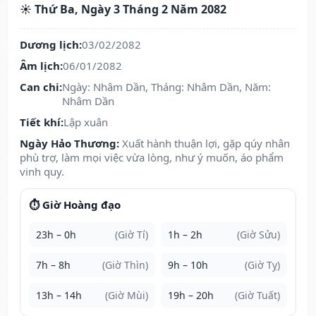
☀️ Thứ Ba, Ngày 3 Tháng 2 Năm 2082
Dương lịch:
03/02/2082
Âm lịch:
06/01/2082
Can chi:
Ngày: Nhâm Dần, Tháng: Nhâm Dần, Năm:
Nhâm Dần
Tiết khí:
Lập xuân
Ngày Hảo Thương:
Xuất hành thuận lợi, gặp qúy nhân
phù trợ, làm mọi việc vừa lòng, như ý muốn, áo phẩm
vinh quy.
⏱️ Giờ Hoàng đạo
23h – 0h
(Giờ Tí)
1h – 2h
(Giờ Sửu)
7h – 8h
(Giờ Thìn)
9h – 10h
(Giờ Tỵ)
13h – 14h
(Giờ Mùi)
19h – 20h
(Giờ Tuất)