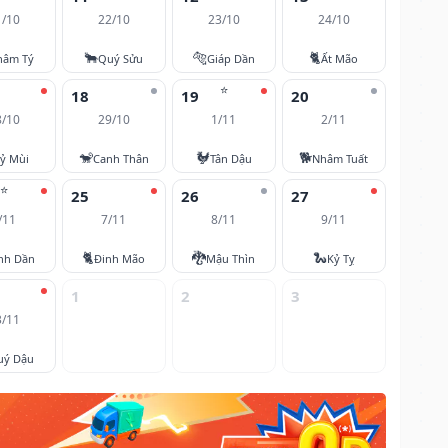
1/10
22/10
23/10
24/10
🐂
🐅
🐈
hâm Tý
Quý Sửu
Giáp Dần
Ất Mão
⭐
18
19
20
8/10
29/10
1/11
2/11
🐒
🐓
🐕
ỷ Mùi
Canh Thân
Tân Dậu
Nhâm Tuất
⭐
25
26
27
/11
7/11
8/11
9/11
🐈
🐉
🐍
nh Dần
Đinh Mão
Mậu Thìn
Kỷ Tỵ
1
2
3
3/11
uý Dậu