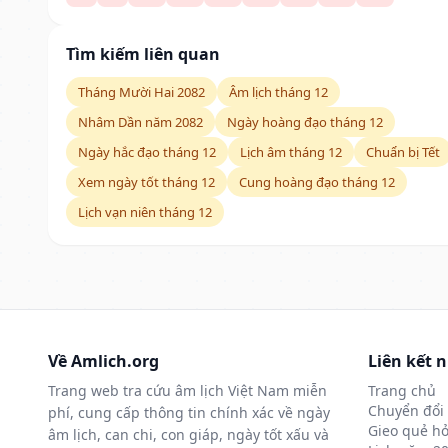
Tìm kiếm liên quan
Tháng Mười Hai 2082
Âm lịch tháng 12
Nhâm Dần năm 2082
Ngày hoàng đạo tháng 12
Ngày hắc đạo tháng 12
Lịch âm tháng 12
Chuẩn bị Tết
Xem ngày tốt tháng 12
Cung hoàng đạo tháng 12
Lịch vạn niên tháng 12
Về Amlich.org
Liên kết 
Trang web tra cứu âm lịch Việt Nam miễn
Trang chủ
Chuyển đổi 
phí, cung cấp thông tin chính xác về ngày
Gieo quẻ hỏ
âm lịch, can chi, con giáp, ngày tốt xấu và