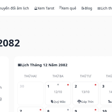
🃏
huyển đổi âm lịch
🔮
Xem Tarot
Xem quẻ
📝
Blog
📅
Lịch t
2082
Lịch Tháng 12 Năm 2082
THỨ HAI
THỨ BA
THỨ TƯ
THỨ
⭐
30
1
2
3
h
12/10
13/10
1
g
🐈
🐉
🐍
Quý Mão
Giáp Thìn
7
8
9
10