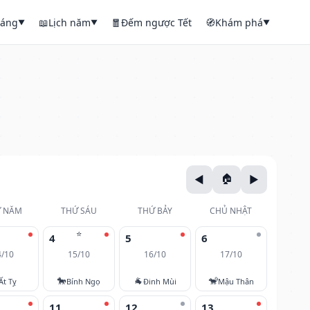
háng
📖
Lịch năm
🧧
Đếm ngược Tết
🧭
Khám phá
▼
▼
▼
 NĂM
THỨ SÁU
THỨ BẢY
CHỦ NHẬT
⭐
4
5
6
4/10
15/10
16/10
17/10
🐎
🐐
🐒
Ất Tỵ
Bính Ngọ
Đinh Mùi
Mậu Thân
11
12
13