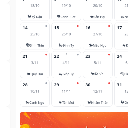
18/10
19/10
20/10
2
🐓
🐕
🐖
🐀
Kỷ Dậu
Canh Tuất
Tân Hợi
N
14
15
16
17
25/10
26/10
27/10
2
🐉
🐍
🐎
🐐
Bính Thìn
Đinh Tỵ
Mậu Ngọ
K
⭐
21
22
23
24
3/11
4/11
5/11
6
🐖
🐀
🐂
🐅
Quý Hợi
Giáp Tý
Ất Sửu
Bí
28
29
30
31
10/11
11/11
12/11
1
🐎
🐐
🐒
🐓
Canh Ngọ
Tân Mùi
Nhâm Thân
Q