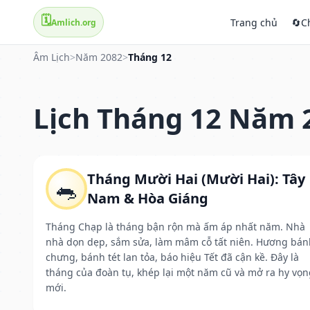
🗓️
Trang chủ
🔄
C
Amlich.org
Âm Lịch
>
Năm 2082
>
Tháng 12
Lịch Tháng 12 Năm 
Tháng Mười Hai (Mười Hai): Tây
🐀
Nam & Hòa Giáng
Tháng Chạp là tháng bận rộn mà ấm áp nhất năm. Nhà
nhà dọn dẹp, sắm sửa, làm mâm cỗ tất niên. Hương bán
chưng, bánh tét lan tỏa, báo hiệu Tết đã cận kề. Đây là
tháng của đoàn tụ, khép lại một năm cũ và mở ra hy vọn
mới.