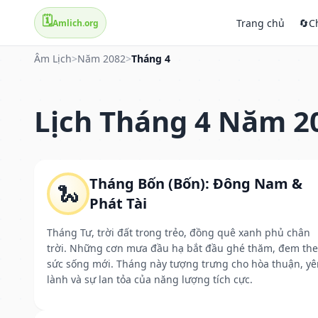
🗓️
Trang chủ
🔄
C
Amlich.org
Âm Lịch
>
Năm 2082
>
Tháng 4
Lịch Tháng 4 Năm 2
Tháng Bốn (Bốn): Đông Nam &
🐍
Phát Tài
Tháng Tư, trời đất trong trẻo, đồng quê xanh phủ chân
trời. Những cơn mưa đầu hạ bắt đầu ghé thăm, đem th
sức sống mới. Tháng này tượng trưng cho hòa thuận, yê
lành và sự lan tỏa của năng lượng tích cực.