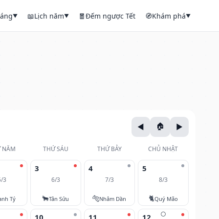
háng
📖
Lịch năm
🧧
Đếm ngược Tết
🧭
Khám phá
▼
▼
▼
 NĂM
THỨ SÁU
THỨ BẢY
CHỦ NHẬT
3
4
5
5/3
6/3
7/3
8/3
🐂
🐅
🐈
anh Tý
Tân Sửu
Nhâm Dần
Quý Mão
🌕
10
11
12