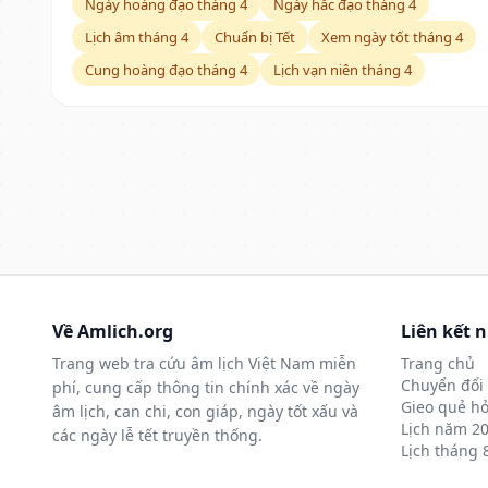
Ngày hoàng đạo tháng 4
Ngày hắc đạo tháng 4
Lịch âm tháng 4
Chuẩn bị Tết
Xem ngày tốt tháng 4
Cung hoàng đạo tháng 4
Lịch vạn niên tháng 4
Về Amlich.org
Liên kết 
Trang web tra cứu âm lịch Việt Nam miễn
Trang chủ
Chuyển đổi 
phí, cung cấp thông tin chính xác về ngày
Gieo quẻ hỏ
âm lịch, can chi, con giáp, ngày tốt xấu và
Lịch năm 2
các ngày lễ tết truyền thống.
Lịch tháng 