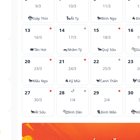
9/3
10/3
11/3
1
🐉
🐍
🐎
🐐
Giáp Thìn
Ất Tỵ
Bính Ngọ
Đi
13
14
15
16
16/3
17/3
18/3
1
🐖
🐀
🐂
🐅
Tân Hợi
Nhâm Tý
Quý Sửu
Gi
20
21
22
23
23/3
24/3
25/3
2
🐎
🐐
🐒
🐓
Mậu Ngọ
Kỷ Mùi
Canh Thân
T
🌙
27
28
29
30
30/3
1/4
2/4
🐂
🐅
🐈
🐉
Ất Sửu
Bính Dần
Đinh Mão
Mậ