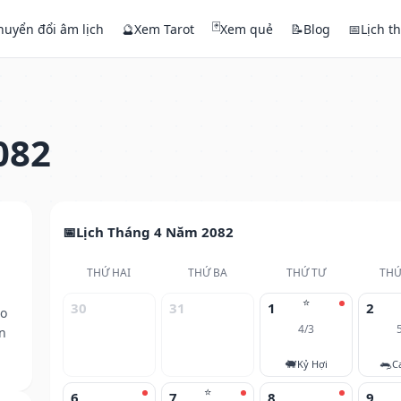
🃏
huyển đổi âm lịch
🔮
Xem Tarot
Xem quẻ
📝
Blog
📅
Lịch t
082
Lịch Tháng 4 Năm 2082
THỨ HAI
THỨ BA
THỨ TƯ
THỨ
⭐
30
31
1
2
eo
4/3
n
🐖
🐀
Kỷ Hợi
C
⭐
6
7
8
9