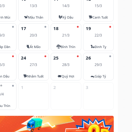
2/3
13/3
14/3
15/3
🐒
🐓
🐕
nh Mùi
Mậu Thân
Kỷ Dậu
Canh Tuất
17
18
19
9/3
20/3
21/3
22/3
🐈
🐉
🐍
áp Dần
Ất Mão
Bính Thìn
Đinh Tỵ
24
25
26
6/3
27/3
28/3
29/3
🐕
🐖
🐀
ân Dậu
Nhâm Tuất
Quý Hợi
Giáp Tý
⭐
1
2
3
3/4
u Thìn