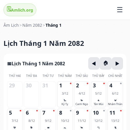
🗓️
Amlich.org
Âm Lịch
>
Năm 2082
>
Tháng 1
Lịch Tháng 1 Năm 2082
Lịch Tháng 1 Năm 2082
THỨ HAI
THỨ BA
THỨ TƯ
THỨ NĂM
THỨ SÁU
THỨ BẢY
CHỦ NHẬT
29
30
31
1
2
3
4
3/12
4/12
5/12
6/12
🐍
🐎
🐐
🐒
Kỷ Tỵ
Canh Ngọ
Tân Mùi
Nhâm Thân
5
6
7
8
9
10
11
7/12
8/12
9/12
10/12
11/12
12/12
13/12
🐓
🐕
🐖
🐀
🐂
🐅
🐈