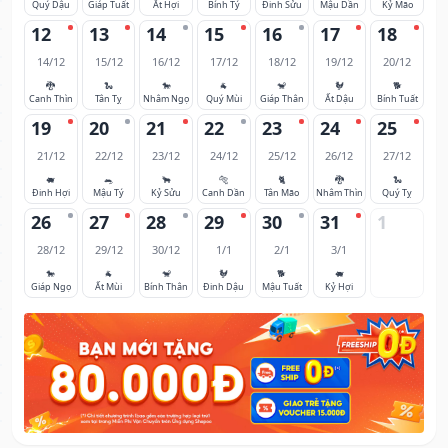
Quý Dậu
Giáp Tuất
Ất Hợi
Bính Tý
Đinh Sửu
Mậu Dần
Kỷ Mão
12
13
14
15
16
17
18
14/12
15/12
16/12
17/12
18/12
19/12
20/12
🐉
🐍
🐎
🐐
🐒
🐓
🐕
Canh Thìn
Tân Tỵ
Nhâm Ngọ
Quý Mùi
Giáp Thân
Ất Dậu
Bính Tuất
19
20
21
22
23
24
25
21/12
22/12
23/12
24/12
25/12
26/12
27/12
🐖
🐀
🐂
🐅
🐈
🐉
🐍
Đinh Hợi
Mậu Tý
Kỷ Sửu
Canh Dần
Tân Mão
Nhâm Thìn
Quý Tỵ
26
27
28
29
30
31
1
28/12
29/12
30/12
1/1
2/1
3/1
🐎
🐐
🐒
🐓
🐕
🐖
Giáp Ngọ
Ất Mùi
Bính Thân
Đinh Dậu
Mậu Tuất
Kỷ Hợi