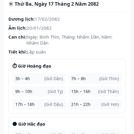
☀️ Thứ Ba, Ngày 17 Tháng 2 Năm 2082
Dương lịch:
17/02/2082
Âm lịch:
20/01/2082
Can chi:
Ngày: Bính Thìn, Tháng: Nhâm Dần, Năm:
Nhâm Dần
Tiết khí:
Lập xuân
⏱️ Giờ Hoàng đạo
3h – 4h
(Giờ Dần)
7h – 8h
(Giờ Thìn)
9h – 10h
(Giờ Tỵ)
15h – 16h
(Giờ Thân)
17h – 18h
(Giờ Dậu)
21h – 22h
(Giờ Hợi)
🌑 Giờ Hắc đạo