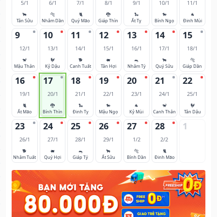
5/1
6/1
7/1
8/1
9/1
10/1
11/1
🐂
🐅
🐈
🐉
🐍
🐎
🐐
Tân Sửu
Nhâm Dần
Quý Mão
Giáp Thìn
Ất Tỵ
Bính Ngọ
Đinh Mùi
9
10
11
12
13
14
15
12/1
13/1
14/1
15/1
16/1
17/1
18/1
🐒
🐓
🐕
🐖
🐀
🐂
🐅
Mậu Thân
Kỷ Dậu
Canh Tuất
Tân Hợi
Nhâm Tý
Quý Sửu
Giáp Dần
16
17
18
19
20
21
22
19/1
20/1
21/1
22/1
23/1
24/1
25/1
🐈
🐉
🐍
🐎
🐐
🐒
🐓
Ất Mão
Bính Thìn
Đinh Tỵ
Mậu Ngọ
Kỷ Mùi
Canh Thân
Tân Dậu
23
24
25
26
27
28
1
26/1
27/1
28/1
29/1
1/2
2/2
🐕
🐖
🐀
🐂
🐅
🐈
Nhâm Tuất
Quý Hợi
Giáp Tý
Ất Sửu
Bính Dần
Đinh Mão