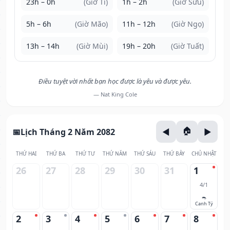
23h – 0h
(Giờ Tí)
1h – 2h
(Giờ Sửu)
5h – 6h
(Giờ Mão)
11h – 12h
(Giờ Ngọ)
13h – 14h
(Giờ Mùi)
19h – 20h
(Giờ Tuất)
Điều tuyệt vời nhất bạn học được là yêu và được yêu.
— Nat King Cole
Lịch Tháng 2 Năm 2082
THỨ HAI
THỨ BA
THỨ TƯ
THỨ NĂM
THỨ SÁU
THỨ BẢY
CHỦ NHẬT
26
27
28
29
30
31
1
4/1
🐀
Canh Tý
2
3
4
5
6
7
8