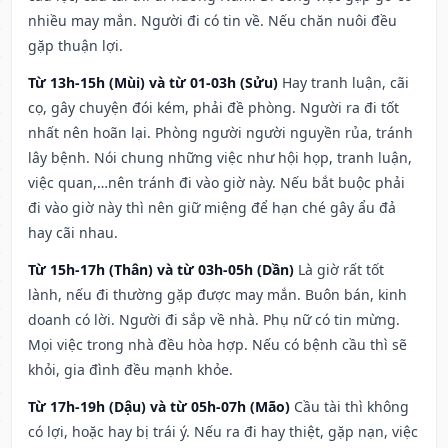
nhiều may mắn. Người đi có tin về. Nếu chăn nuôi đều
gặp thuận lợi.
Từ 13h-15h (Mùi) và từ 01-03h (Sửu)
Hay tranh luận, cãi
cọ, gây chuyện đói kém, phải đề phòng. Người ra đi tốt
nhất nên hoãn lại. Phòng người người nguyền rủa, tránh
lây bệnh. Nói chung những việc như hội họp, tranh luận,
việc quan,…nên tránh đi vào giờ này. Nếu bắt buộc phải
đi vào giờ này thì nên giữ miệng để hạn ché gây ẩu đả
hay cãi nhau.
Từ 15h-17h (Thân) và từ 03h-05h (Dần)
Là giờ rất tốt
lành, nếu đi thường gặp được may mắn. Buôn bán, kinh
doanh có lời. Người đi sắp về nhà. Phụ nữ có tin mừng.
Mọi việc trong nhà đều hòa hợp. Nếu có bệnh cầu thì sẽ
khỏi, gia đình đều mạnh khỏe.
Từ 17h-19h (Dậu) và từ 05h-07h (Mão)
Cầu tài thì không
có lợi, hoặc hay bị trái ý. Nếu ra đi hay thiệt, gặp nạn, việc