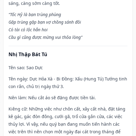
sáng, càng sớm càng tốt.
“Tốc Hỷ là bạn trùng phùng
Gặp trùng gặp bạn vợ chồng sánh đôi
Có tài có lộc hẳn hoi
Cầu gì cũng được mừng vui thỏa lòng”
Nhị Thập Bát Tú
Tên sao
: Sao Dực
Tên ngày
: Dực Hỏa Xà - Bi Đồng: Xấu (Hung Tú) Tướng tinh
con rắn, chủ trị ngày thứ 3.
Nên làm
: Nếu cắt áo sẽ đặng được tiền tài.
Kiêng cữ
: Những việc như chôn cất, xây cất nhà, đặt táng
kê gác, gác đòn đông, cưới gã, trổ cửa gắn cửa, các việc
thủy lợi. Vì vậy, nếu quý bạn đang muốn tiến hành các
việc trên thì nên chọn một ngày đại cát trong tháng để