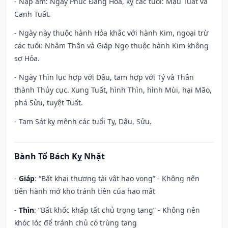
- Nạp âm: Ngày Phúc Đăng Hỏa, kỵ các tuổi: Mậu Tuất và
Canh Tuất.
- Ngày này thuộc hành Hỏa khắc với hành Kim, ngoại trừ
các tuổi: Nhâm Thân và Giáp Ngọ thuộc hành Kim không
sợ Hỏa.
- Ngày Thìn lục hợp với Dậu, tam hợp với Tý và Thân
thành Thủy cục. Xung Tuất, hình Thìn, hình Mùi, hại Mão,
phá Sửu, tuyệt Tuất.
- Tam Sát kỵ mệnh các tuổi Tỵ, Dậu, Sửu.
Bành Tổ Bách Kỵ Nhật
-
Giáp
: “Bất khai thương tài vật hao vong” - Không nên
tiến hành mở kho tránh tiền của hao mất
-
Thìn
: “Bất khốc khấp tất chủ trọng tang” - Không nên
khóc lóc để tránh chủ có trùng tang