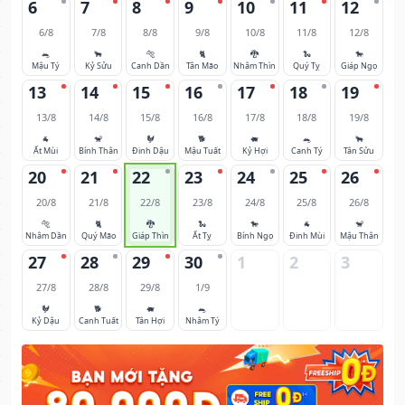
6
7
8
9
10
11
12
6/8
7/8
8/8
9/8
10/8
11/8
12/8
🐀
🐂
🐅
🐈
🐉
🐍
🐎
Mậu Tý
Kỷ Sửu
Canh Dần
Tân Mão
Nhâm Thìn
Quý Tỵ
Giáp Ngọ
13
14
15
16
17
18
19
13/8
14/8
15/8
16/8
17/8
18/8
19/8
🐐
🐒
🐓
🐕
🐖
🐀
🐂
Ất Mùi
Bính Thân
Đinh Dậu
Mậu Tuất
Kỷ Hợi
Canh Tý
Tân Sửu
20
21
22
23
24
25
26
20/8
21/8
22/8
23/8
24/8
25/8
26/8
🐅
🐈
🐉
🐍
🐎
🐐
🐒
Nhâm Dần
Quý Mão
Giáp Thìn
Ất Tỵ
Bính Ngọ
Đinh Mùi
Mậu Thân
27
28
29
30
1
2
3
27/8
28/8
29/8
1/9
🐓
🐕
🐖
🐀
Kỷ Dậu
Canh Tuất
Tân Hợi
Nhâm Tý