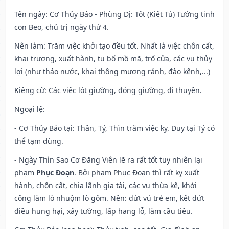
Tên ngày
: Cơ Thủy Báo - Phùng Dị: Tốt (Kiết Tú) Tướng tinh
con Beo, chủ trị ngày thứ 4.
Nên làm
: Trăm việc khởi tạo đều tốt. Nhất là việc chôn cất,
khai trương, xuất hành, tu bổ mồ mã, trổ cửa, các vụ thủy
lợi (như tháo nước, khai thông mương rảnh, đào kênh,...)
Kiêng cữ
: Các việc lót giường, đóng giường, đi thuyền.
Ngoại lệ
:
- Cơ Thủy Báo tại: Thân, Tý, Thìn trăm việc kỵ. Duy tại Tý có
thể tạm dùng.
- Ngày Thìn Sao Cơ Đăng Viên lẽ ra rất tốt tuy nhiên lại
phạm
Phục Đoạn
. Bởi phạm Phục Đoạn thì rất kỵ xuất
hành, chôn cất, chia lãnh gia tài, các vụ thừa kế, khởi
công làm lò nhuộm lò gốm. Nên: dứt vú trẻ em, kết dứt
điều hung hại, xây tường, lấp hang lỗ, làm cầu tiêu.