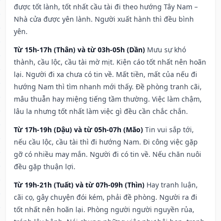
được tốt lành, tốt nhất cầu tài đi theo hướng Tây Nam –
Nhà cửa được yên lành. Người xuất hành thì đều bình
yên.
Từ 15h-17h (Thân) và từ 03h-05h (Dần)
Mưu sự khó
thành, cầu lộc, cầu tài mờ mịt. Kiện cáo tốt nhất nên hoãn
lại. Người đi xa chưa có tin về. Mất tiền, mất của nếu đi
hướng Nam thì tìm nhanh mới thấy. Đề phòng tranh cãi,
mâu thuẫn hay miệng tiếng tầm thường. Việc làm chậm,
lâu la nhưng tốt nhất làm việc gì đều cần chắc chắn.
Từ 17h-19h (Dậu) và từ 05h-07h (Mão)
Tin vui sắp tới,
nếu cầu lộc, cầu tài thì đi hướng Nam. Đi công việc gặp
gỡ có nhiều may mắn. Người đi có tin về. Nếu chăn nuôi
đều gặp thuận lợi.
Từ 19h-21h (Tuất) và từ 07h-09h (Thìn)
Hay tranh luận,
cãi cọ, gây chuyện đói kém, phải đề phòng. Người ra đi
tốt nhất nên hoãn lại. Phòng người người nguyền rủa,