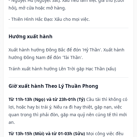
- Nguyệt Hư (Nguyệt Sát): Xấu nếu làm việc giá thú (cưới
hỏi), mở cửa hoặc mở hàng.
- Thiên Hình Hắc Đạo: Xấu cho mọi việc.
Hướng xuất hành
Xuất hành hướng Đông Bắc để đón 'Hỷ Thần'. Xuất hành
hướng Đông Nam để đón 'Tài Thần'.
Tránh xuất hành hướng Lên Trời gặp Hạc Thần (xấu)
Giờ xuất hành Theo Lý Thuần Phong
Từ 11h-13h (Ngọ) và từ 23h-01h (Tý)
Cầu tài thì không có
lợi, hoặc hay bị trái ý. Nếu ra đi hay thiệt, gặp nạn, việc
quan trọng thì phải đòn, gặp ma quỷ nên cúng tế thì mới
an.
Từ 13h-15h (Mùi) và từ 01-03h (Sửu)
Mọi công việc đều