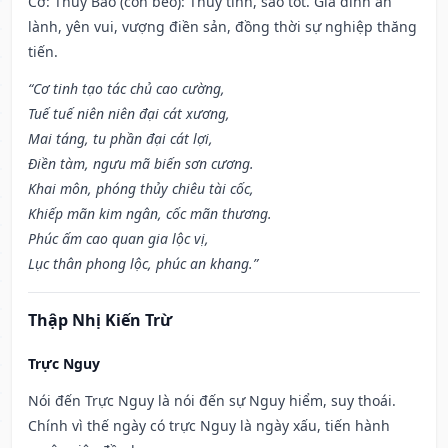
Cơ: Thủy Báo (con beo): Thủy tinh, sao tốt. Gia đình an
lành, yên vui, vượng điền sản, đồng thời sự nghiệp thăng
tiến.
“Cơ tinh tạo tác chủ cao cường,
Tuế tuế niên niên đại cát xương,
Mai táng, tu phần đại cát lợi,
Điền tàm, ngưu mã biến sơn cương.
Khai môn, phóng thủy chiêu tài cốc,
Khiếp mãn kim ngân, cốc mãn thương.
Phúc ấm cao quan gia lộc vị,
Lục thân phong lộc, phúc an khang.”
Thập Nhị Kiến Trừ
Trực Nguy
Nói đến Trực Nguy là nói đến sự Nguy hiểm, suy thoái.
Chính vì thế ngày có trực Nguy là ngày xấu, tiến hành