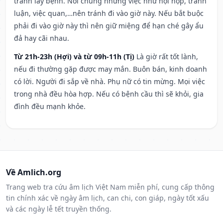
tránh lây bệnh. Nói chung những việc như hội họp, tranh
luận, việc quan,…nên tránh đi vào giờ này. Nếu bắt buộc
phải đi vào giờ này thì nên giữ miệng để hạn ché gây ẩu
đả hay cãi nhau.
Từ 21h-23h (Hợi) và từ 09h-11h (Tị)
Là giờ rất tốt lành,
nếu đi thường gặp được may mắn. Buôn bán, kinh doanh
có lời. Người đi sắp về nhà. Phụ nữ có tin mừng. Mọi việc
trong nhà đều hòa hợp. Nếu có bệnh cầu thì sẽ khỏi, gia
đình đều mạnh khỏe.
Về Amlich.org
Trang web tra cứu âm lịch Việt Nam miễn phí, cung cấp thông
tin chính xác về ngày âm lịch, can chi, con giáp, ngày tốt xấu
và các ngày lễ tết truyền thống.