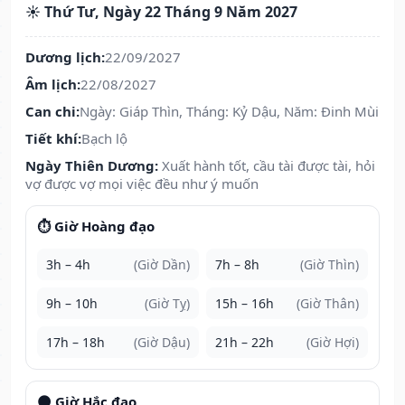
☀️ Thứ Tư, Ngày 22 Tháng 9 Năm 2027
Dương lịch:
22/09/2027
Âm lịch:
22/08/2027
Can chi:
Ngày: Giáp Thìn, Tháng: Kỷ Dậu, Năm: Đinh Mùi
Tiết khí:
Bạch lộ
Ngày Thiên Dương:
Xuất hành tốt, cầu tài được tài, hỏi
vợ được vợ mọi việc đều như ý muốn
⏱️ Giờ Hoàng đạo
3h – 4h
(Giờ Dần)
7h – 8h
(Giờ Thìn)
9h – 10h
(Giờ Tỵ)
15h – 16h
(Giờ Thân)
17h – 18h
(Giờ Dậu)
21h – 22h
(Giờ Hợi)
🌑 Giờ Hắc đạo