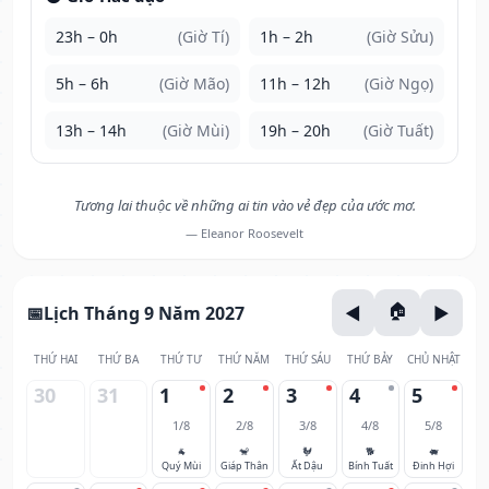
23h – 0h
(Giờ Tí)
1h – 2h
(Giờ Sửu)
5h – 6h
(Giờ Mão)
11h – 12h
(Giờ Ngọ)
13h – 14h
(Giờ Mùi)
19h – 20h
(Giờ Tuất)
Tương lai thuộc về những ai tin vào vẻ đẹp của ước mơ.
— Eleanor Roosevelt
Lịch Tháng 9 Năm 2027
THỨ HAI
THỨ BA
THỨ TƯ
THỨ NĂM
THỨ SÁU
THỨ BẢY
CHỦ NHẬT
30
31
1
2
3
4
5
1/8
2/8
3/8
4/8
5/8
🐐
🐒
🐓
🐕
🐖
Quý Mùi
Giáp Thân
Ất Dậu
Bính Tuất
Đinh Hợi