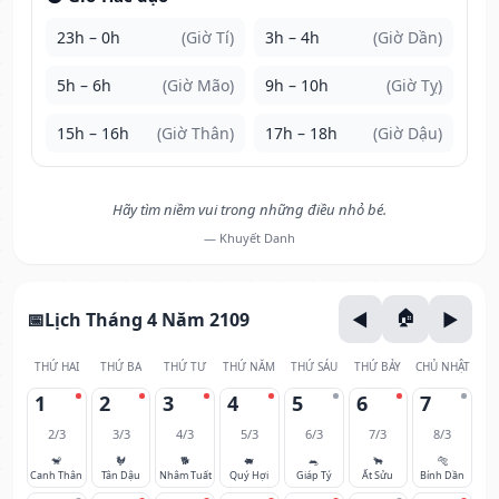
23h – 0h
(Giờ Tí)
3h – 4h
(Giờ Dần)
5h – 6h
(Giờ Mão)
9h – 10h
(Giờ Tỵ)
15h – 16h
(Giờ Thân)
17h – 18h
(Giờ Dậu)
Hãy tìm niềm vui trong những điều nhỏ bé.
— Khuyết Danh
Lịch Tháng 4 Năm 2109
THỨ HAI
THỨ BA
THỨ TƯ
THỨ NĂM
THỨ SÁU
THỨ BẢY
CHỦ NHẬT
1
2
3
4
5
6
7
2/3
3/3
4/3
5/3
6/3
7/3
8/3
🐒
🐓
🐕
🐖
🐀
🐂
🐅
Canh Thân
Tân Dậu
Nhâm Tuất
Quý Hợi
Giáp Tý
Ất Sửu
Bính Dần