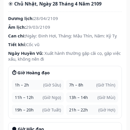
☀️ Chủ Nhật, Ngày 28 Tháng 4 Năm 2109
Dương lịch:
28/04/2109
Âm lịch:
29/03/2109
Can chi:
Ngày: Đinh Hợi, Tháng: Mậu Thìn, Năm: Kỷ Tỵ
Tiết khí:
Cốc vũ
Ngày Huyền Vũ:
Xuất hành thường gặp cãi cọ, gặp việc
xấu, không nên đi
⏱️ Giờ Hoàng đạo
1h – 2h
(Giờ Sửu)
7h – 8h
(Giờ Thìn)
11h – 12h
(Giờ Ngọ)
13h – 14h
(Giờ Mùi)
19h – 20h
(Giờ Tuất)
21h – 22h
(Giờ Hợi)
🌑 Giờ Hắc đạo