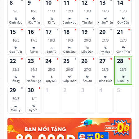
8
9
10
11
12
13
14
9/3
10/3
11/3
12/3
13/3
14/3
15/3
🐈
🐉
🐍
🐎
🐐
🐒
🐓
Đinh Mão
Mậu Thìn
Kỷ Tỵ
Canh Ngọ
Tân Mùi
Nhâm Thân
Quý Dậu
15
16
17
18
19
20
21
16/3
17/3
18/3
19/3
20/3
21/3
22/3
🐕
🐖
🐀
🐂
🐅
🐈
🐉
Giáp Tuất
Ất Hợi
Bính Tý
Đinh Sửu
Mậu Dần
Kỷ Mão
Canh Thìn
22
23
24
25
26
27
28
23/3
24/3
25/3
26/3
27/3
28/3
29/3
🐍
🐎
🐐
🐒
🐓
🐕
🐖
Tân Tỵ
Nhâm Ngọ
Quý Mùi
Giáp Thân
Ất Dậu
Bính Tuất
Đinh Hợi
29
30
1
2
3
4
5
30/3
1/4
🐀
🐂
Mậu Tý
Kỷ Sửu