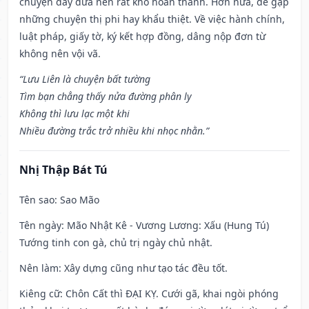
chuyện dây dưa nên rất khó hoàn thành. Hơn nữa, dễ gặp
những chuyện thị phi hay khẩu thiệt. Về việc hành chính,
luật pháp, giấy tờ, ký kết hợp đồng, dâng nộp đơn từ
không nên vội vã.
“Lưu Liên là chuyện bất tường
Tìm bạn chẳng thấy nửa đường phân ly
Không thì lưu lạc một khi
Nhiều đường trắc trở nhiều khi nhọc nhằn.”
Nhị Thập Bát Tú
Tên sao
: Sao Mão
Tên ngày
: Mão Nhật Kê - Vương Lương: Xấu (Hung Tú)
Tướng tinh con gà, chủ trị ngày chủ nhật.
Nên làm
: Xây dựng cũng như tạo tác đều tốt.
Kiêng cữ
: Chôn Cất thì ĐẠI KỴ. Cưới gã, khai ngòi phóng