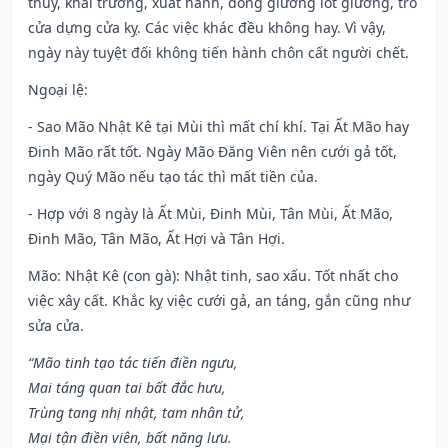
thủy, khai trương, xuất hành, đóng giường lót giường, trổ
cửa dựng cửa kỵ. Các việc khác đều không hay. Vì vậy,
ngày này tuyệt đối không tiến hành chôn cất người chết.
Ngoại lệ
:
- Sao Mão Nhật Kê tại Mùi thì mất chí khí. Tại Ất Mão hay
Đinh Mão rất tốt. Ngày Mão Đăng Viên nên cưới gả tốt,
ngày Quý Mão nếu tạo tác thì mất tiền của.
- Hợp với 8 ngày là Ất Mùi, Đinh Mùi, Tân Mùi, Ất Mão,
Đinh Mão, Tân Mão, Ất Hợi và Tân Hợi.
Mão: Nhật Kê (con gà): Nhật tinh, sao xấu. Tốt nhất cho
việc xây cất. Khắc kỵ việc cưới gả, an táng, gắn cũng như
sửa cửa.
“Mão tinh tạo tác tiến điền ngưu,
Mai táng quan tai bất đắc hưu,
Trùng tang nhị nhật, tam nhân tử,
Mại tận điền viên, bất năng lưu.