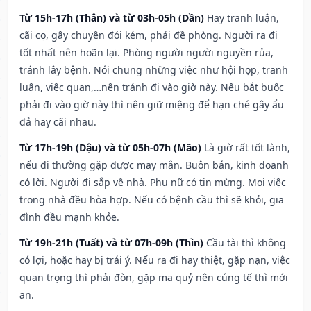
Từ 15h-17h (Thân) và từ 03h-05h (Dần)
Hay tranh luận,
cãi cọ, gây chuyện đói kém, phải đề phòng. Người ra đi
tốt nhất nên hoãn lại. Phòng người người nguyền rủa,
tránh lây bệnh. Nói chung những việc như hội họp, tranh
luận, việc quan,…nên tránh đi vào giờ này. Nếu bắt buộc
phải đi vào giờ này thì nên giữ miệng để hạn ché gây ẩu
đả hay cãi nhau.
Từ 17h-19h (Dậu) và từ 05h-07h (Mão)
Là giờ rất tốt lành,
nếu đi thường gặp được may mắn. Buôn bán, kinh doanh
có lời. Người đi sắp về nhà. Phụ nữ có tin mừng. Mọi việc
trong nhà đều hòa hợp. Nếu có bệnh cầu thì sẽ khỏi, gia
đình đều mạnh khỏe.
Từ 19h-21h (Tuất) và từ 07h-09h (Thìn)
Cầu tài thì không
có lợi, hoặc hay bị trái ý. Nếu ra đi hay thiệt, gặp nạn, việc
quan trọng thì phải đòn, gặp ma quỷ nên cúng tế thì mới
an.