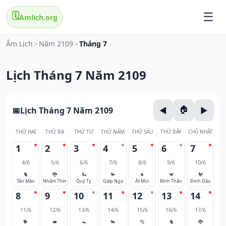
🗓️
Amlich.org
Âm Lịch
>
Năm 2109
>
Tháng 7
Lịch Tháng 7 Năm 2109
Lịch Tháng 7 Năm 2109
THỨ HAI
THỨ BA
THỨ TƯ
THỨ NĂM
THỨ SÁU
THỨ BẢY
CHỦ NHẬT
1
2
3
4
5
6
7
4/6
5/6
6/6
7/6
8/6
9/6
10/6
🐈
🐉
🐍
🐎
🐐
🐒
🐓
Tân Mão
Nhâm Thìn
Quý Tỵ
Giáp Ngọ
Ất Mùi
Bính Thân
Đinh Dậu
8
9
10
11
12
13
14
11/6
12/6
13/6
14/6
15/6
16/6
17/6
🐕
🐖
🐀
🐂
🐅
🐈
🐉