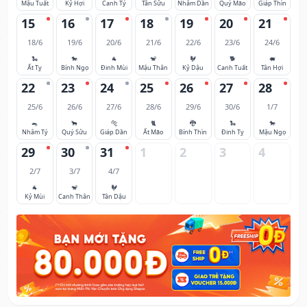
Mậu Tuất
Kỷ Hợi
Canh Tý
Tân Sửu
Nhâm Dần
Quý Mão
Giáp Thìn
15
16
17
18
19
20
21
18/6
19/6
20/6
21/6
22/6
23/6
24/6
🐍
🐎
🐐
🐒
🐓
🐕
🐖
Ất Tỵ
Bính Ngọ
Đinh Mùi
Mậu Thân
Kỷ Dậu
Canh Tuất
Tân Hợi
22
23
24
25
26
27
28
25/6
26/6
27/6
28/6
29/6
30/6
1/7
🐀
🐂
🐅
🐈
🐉
🐍
🐎
Nhâm Tý
Quý Sửu
Giáp Dần
Ất Mão
Bính Thìn
Đinh Tỵ
Mậu Ngọ
29
30
31
1
2
3
4
2/7
3/7
4/7
🐐
🐒
🐓
Kỷ Mùi
Canh Thân
Tân Dậu