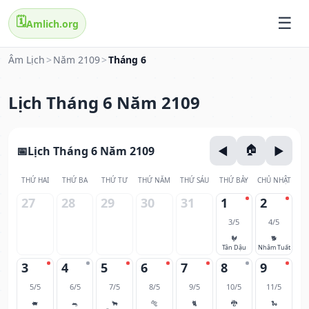
🗓️
Amlich.org
Âm Lịch
>
Năm 2109
>
Tháng 6
Lịch Tháng 6 Năm 2109
Lịch Tháng 6 Năm 2109
THỨ HAI
THỨ BA
THỨ TƯ
THỨ NĂM
THỨ SÁU
THỨ BẢY
CHỦ NHẬT
27
28
29
30
31
1
2
3/5
4/5
🐓
🐕
Tân Dậu
Nhâm Tuất
3
4
5
6
7
8
9
5/5
6/5
7/5
8/5
9/5
10/5
11/5
🐖
🐀
🐂
🐅
🐈
🐉
🐍