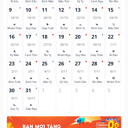
Ất Sửu
Bính Dần
Đinh Mão
Mậu Thìn
Kỷ Tỵ
Canh Ngọ
Tân Mùi
9
10
11
12
13
14
15
18/10
19/10
20/10
21/10
22/10
23/10
24/10
🐒
🐓
🐕
🐖
🐀
🐂
🐅
Nhâm Thân
Quý Dậu
Giáp Tuất
Ất Hợi
Bính Tý
Đinh Sửu
Mậu Dần
16
17
18
19
20
21
22
25/10
26/10
27/10
28/10
29/10
30/10
1/11
🐈
🐉
🐍
🐎
🐐
🐒
🐓
Kỷ Mão
Canh Thìn
Tân Tỵ
Nhâm Ngọ
Quý Mùi
Giáp Thân
Ất Dậu
23
24
25
26
27
28
29
2/11
3/11
4/11
5/11
6/11
7/11
8/11
🐕
🐖
🐀
🐂
🐅
🐈
🐉
Bính Tuất
Đinh Hợi
Mậu Tý
Kỷ Sửu
Canh Dần
Tân Mão
Nhâm Thìn
30
31
1
2
3
4
5
9/11
10/11
🐍
🐎
Quý Tỵ
Giáp Ngọ