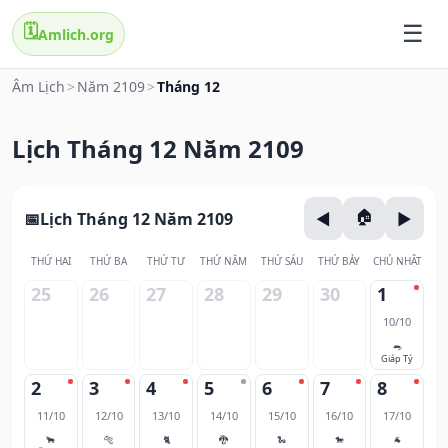
🗓️
Amlich.org
Âm Lịch
>
Năm 2109
>
Tháng 12
Lịch Tháng 12 Năm 2109
Lịch Tháng 12 Năm 2109
THỨ HAI
THỨ BA
THỨ TƯ
THỨ NĂM
THỨ SÁU
THỨ BẢY
CHỦ NHẬT
25
26
27
28
29
30
1
10/10
🐀
Giáp Tý
2
3
4
5
6
7
8
11/10
12/10
13/10
14/10
15/10
16/10
17/10
🐂
🐅
🐈
🐉
🐍
🐎
🐐