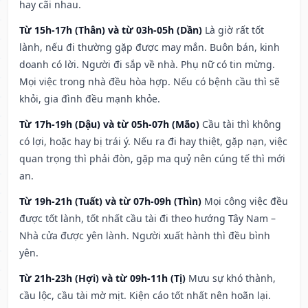
hay cãi nhau.
Từ 15h-17h (Thân) và từ 03h-05h (Dần)
Là giờ rất tốt
lành, nếu đi thường gặp được may mắn. Buôn bán, kinh
doanh có lời. Người đi sắp về nhà. Phụ nữ có tin mừng.
Mọi việc trong nhà đều hòa hợp. Nếu có bệnh cầu thì sẽ
khỏi, gia đình đều mạnh khỏe.
Từ 17h-19h (Dậu) và từ 05h-07h (Mão)
Cầu tài thì không
có lợi, hoặc hay bị trái ý. Nếu ra đi hay thiệt, gặp nạn, việc
quan trọng thì phải đòn, gặp ma quỷ nên cúng tế thì mới
an.
Từ 19h-21h (Tuất) và từ 07h-09h (Thìn)
Mọi công việc đều
được tốt lành, tốt nhất cầu tài đi theo hướng Tây Nam –
Nhà cửa được yên lành. Người xuất hành thì đều bình
yên.
Từ 21h-23h (Hợi) và từ 09h-11h (Tị)
Mưu sự khó thành,
cầu lộc, cầu tài mờ mịt. Kiện cáo tốt nhất nên hoãn lại.