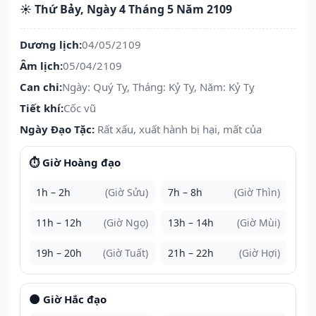
☀️ Thứ Bảy, Ngày 4 Tháng 5 Năm 2109
Dương lịch:
04/05/2109
Âm lịch:
05/04/2109
Can chi:
Ngày: Quý Tỵ, Tháng: Kỷ Tỵ, Năm: Kỷ Tỵ
Tiết khí:
Cốc vũ
Ngày Đạo Tặc:
Rất xấu, xuất hành bị hại, mất của
⏱️ Giờ Hoàng đạo
1h – 2h
(Giờ Sửu)
7h – 8h
(Giờ Thìn)
11h – 12h
(Giờ Ngọ)
13h – 14h
(Giờ Mùi)
19h – 20h
(Giờ Tuất)
21h – 22h
(Giờ Hợi)
🌑 Giờ Hắc đạo