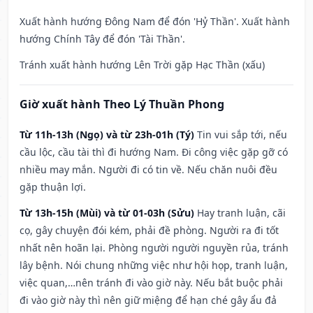
Xuất hành hướng Đông Nam để đón 'Hỷ Thần'. Xuất hành
hướng Chính Tây để đón 'Tài Thần'.
Tránh xuất hành hướng Lên Trời gặp Hạc Thần (xấu)
Giờ xuất hành Theo Lý Thuần Phong
Từ 11h-13h (Ngọ) và từ 23h-01h (Tý)
Tin vui sắp tới, nếu
cầu lộc, cầu tài thì đi hướng Nam. Đi công việc gặp gỡ có
nhiều may mắn. Người đi có tin về. Nếu chăn nuôi đều
gặp thuận lợi.
Từ 13h-15h (Mùi) và từ 01-03h (Sửu)
Hay tranh luận, cãi
cọ, gây chuyện đói kém, phải đề phòng. Người ra đi tốt
nhất nên hoãn lại. Phòng người người nguyền rủa, tránh
lây bệnh. Nói chung những việc như hội họp, tranh luận,
việc quan,…nên tránh đi vào giờ này. Nếu bắt buộc phải
đi vào giờ này thì nên giữ miệng để hạn ché gây ẩu đả