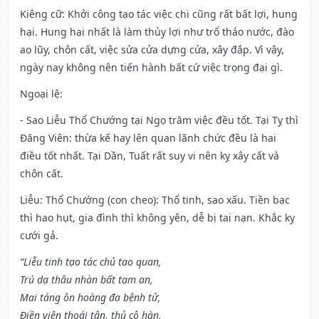
Kiêng cữ
: Khởi công tạo tác việc chi cũng rất bất lợi, hung
hại. Hung hại nhất là làm thủy lợi như trổ tháo nước, đào
ao lũy, chôn cất, việc sửa cửa dựng cửa, xây đắp. Vì vậy,
ngày nay không nên tiến hành bất cứ việc trọng đại gì.
Ngoại lệ
:
- Sao Liễu Thổ Chướng tại Ngọ trăm việc đều tốt. Tại Tỵ thì
Đăng Viên: thừa kế hay lên quan lãnh chức đều là hai
điều tốt nhất. Tại Dần, Tuất rất suy vi nên kỵ xây cất và
chôn cất.
Liễu: Thổ Chướng (con cheo): Thổ tinh, sao xấu. Tiền bạc
thì hao hụt, gia đình thì không yên, dễ bị tai nạn. Khắc kỵ
cưới gả.
“Liễu tinh tạo tác chủ tao quan,
Trú dạ thâu nhàn bất tạm an,
Mai táng ôn hoàng đa bệnh tử,
Điền viên thoái tận, thủ cô hàn,