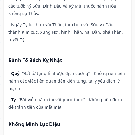
các tuổi: Kỷ Sửu, Đinh Dậu và Kỷ Mùi thuộc hành Hỏa
không sợ Thủy.
- Ngày Tỵ lục hợp với Thân, tam hợp với Sửu và Dậu
thành Kim cục. Xung Hợi, hình Thân, hại Dần, phá Thân,
tuyệt Tý.
Bành Tổ Bách Kỵ Nhật
-
Quý
: “Bất từ tụng lí nhược địch cường” - Không nên tiến
hành các việc liên quan đến kiện tụng, ta lý yếu địch lý
mạnh
-
Tỵ
: “Bất viễn hành tài vật phục tàng” - Không nên đi xa
để tránh tiền của mất mát
Khổng Minh Lục Diệu