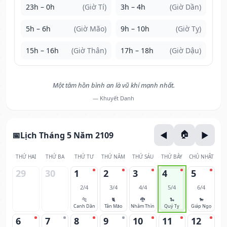
23h – 0h
(Giờ Tí)
3h – 4h
(Giờ Dần)
5h – 6h
(Giờ Mão)
9h – 10h
(Giờ Tỵ)
15h – 16h
(Giờ Thân)
17h – 18h
(Giờ Dậu)
Một tâm hồn bình an là vũ khí mạnh nhất.
— Khuyết Danh
Lịch Tháng 5 Năm 2109
THỨ HAI
THỨ BA
THỨ TƯ
THỨ NĂM
THỨ SÁU
THỨ BẢY
CHỦ NHẬT
29
30
1
2
3
4
5
2/4
3/4
4/4
5/4
6/4
🐅
🐈
🐉
🐍
🐎
Canh Dần
Tân Mão
Nhâm Thìn
Quý Tỵ
Giáp Ngọ
6
7
8
9
10
11
12