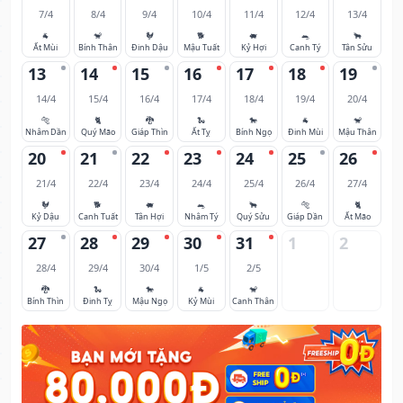
7/4
8/4
9/4
10/4
11/4
12/4
13/4
🐐
🐒
🐓
🐕
🐖
🐀
🐂
Ất Mùi
Bính Thân
Đinh Dậu
Mậu Tuất
Kỷ Hợi
Canh Tý
Tân Sửu
13
14
15
16
17
18
19
14/4
15/4
16/4
17/4
18/4
19/4
20/4
🐅
🐈
🐉
🐍
🐎
🐐
🐒
Nhâm Dần
Quý Mão
Giáp Thìn
Ất Tỵ
Bính Ngọ
Đinh Mùi
Mậu Thân
20
21
22
23
24
25
26
21/4
22/4
23/4
24/4
25/4
26/4
27/4
🐓
🐕
🐖
🐀
🐂
🐅
🐈
Kỷ Dậu
Canh Tuất
Tân Hợi
Nhâm Tý
Quý Sửu
Giáp Dần
Ất Mão
27
28
29
30
31
1
2
28/4
29/4
30/4
1/5
2/5
🐉
🐍
🐎
🐐
🐒
Bính Thìn
Đinh Tỵ
Mậu Ngọ
Kỷ Mùi
Canh Thân