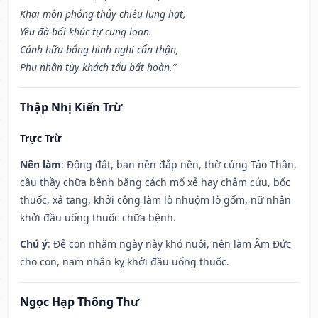
Khai môn phóng thủy chiêu lung hạt,
Yêu đà bối khúc tự cung loan.
Cánh hữu bổng hình nghi cẩn thận,
Phụ nhân tùy khách tẩu bất hoàn.”
Thập Nhị Kiến Trừ
Trực Trừ
Nên làm
: Động đất, ban nền đắp nền, thờ cúng Táo Thần,
cầu thầy chữa bệnh bằng cách mổ xẻ hay châm cứu, bốc
thuốc, xả tang, khởi công làm lò nhuộm lò gốm, nữ nhân
khởi đầu uống thuốc chữa bệnh.
Chú ý
: Đẻ con nhằm ngày này khó nuôi, nên làm Âm Đức
cho con, nam nhân kỵ khởi đầu uống thuốc.
Ngọc Hạp Thông Thư