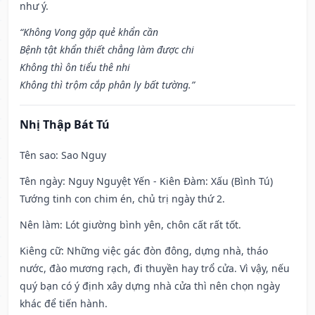
như ý.
“Không Vong gặp quẻ khẩn cần
Bệnh tật khẩn thiết chẳng làm được chi
Không thì ôn tiểu thê nhi
Không thì trộm cắp phân ly bất tường.”
Nhị Thập Bát Tú
Tên sao
: Sao Nguy
Tên ngày
: Nguy Nguyệt Yến - Kiên Đàm: Xấu (Bình Tú)
Tướng tinh con chim én, chủ trị ngày thứ 2.
Nên làm
: Lót giường bình yên, chôn cất rất tốt.
Kiêng cữ
: Những việc gác đòn đông, dựng nhà, tháo
nước, đào mương rạch, đi thuyền hay trổ cửa. Vì vậy, nếu
quý bạn có ý định xây dựng nhà cửa thì nên chọn ngày
khác để tiến hành.