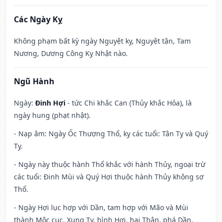
Các Ngày Kỵ
Không phạm bất kỳ ngày Nguyệt kỵ, Nguyệt tận, Tam
Nương, Dương Công Kỵ Nhật nào.
Ngũ Hành
Ngày:
Đinh Hợi
- tức Chi khắc Can (Thủy khắc Hỏa), là
ngày hung (phạt nhật).
- Nạp âm: Ngày Ốc Thượng Thổ, kỵ các tuổi: Tân Tỵ và Quý
Tỵ.
- Ngày này thuộc hành Thổ khắc với hành Thủy, ngoại trừ
các tuổi: Đinh Mùi và Quý Hợi thuộc hành Thủy không sợ
Thổ.
- Ngày Hợi lục hợp với Dần, tam hợp với Mão và Mùi
thành Mộc cục. Xung Tỵ, hình Hợi, hại Thân, phá Dần,