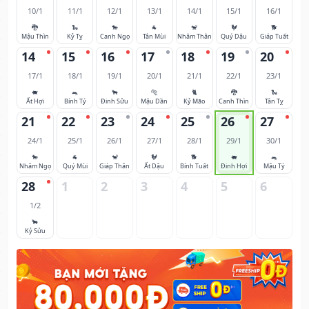
10/1
11/1
12/1
13/1
14/1
15/1
16/1
🐉
🐍
🐎
🐐
🐒
🐓
🐕
Mậu Thìn
Kỷ Tỵ
Canh Ngọ
Tân Mùi
Nhâm Thân
Quý Dậu
Giáp Tuất
14
15
16
17
18
19
20
17/1
18/1
19/1
20/1
21/1
22/1
23/1
🐖
🐀
🐂
🐅
🐈
🐉
🐍
Ất Hợi
Bính Tý
Đinh Sửu
Mậu Dần
Kỷ Mão
Canh Thìn
Tân Tỵ
21
22
23
24
25
26
27
24/1
25/1
26/1
27/1
28/1
29/1
30/1
🐎
🐐
🐒
🐓
🐕
🐖
🐀
Nhâm Ngọ
Quý Mùi
Giáp Thân
Ất Dậu
Bính Tuất
Đinh Hợi
Mậu Tý
28
1
2
3
4
5
6
1/2
🐂
Kỷ Sửu