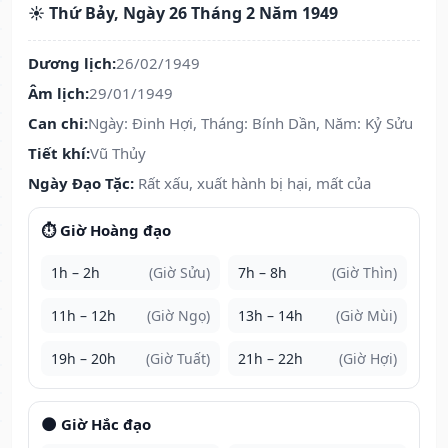
☀️ Thứ Bảy, Ngày 26 Tháng 2 Năm 1949
Dương lịch:
26/02/1949
Âm lịch:
29/01/1949
Can chi:
Ngày: Đinh Hợi, Tháng: Bính Dần, Năm: Kỷ Sửu
Tiết khí:
Vũ Thủy
Ngày Đạo Tặc:
Rất xấu, xuất hành bị hại, mất của
⏱️ Giờ Hoàng đạo
1h – 2h
(Giờ Sửu)
7h – 8h
(Giờ Thìn)
11h – 12h
(Giờ Ngọ)
13h – 14h
(Giờ Mùi)
19h – 20h
(Giờ Tuất)
21h – 22h
(Giờ Hợi)
🌑 Giờ Hắc đạo