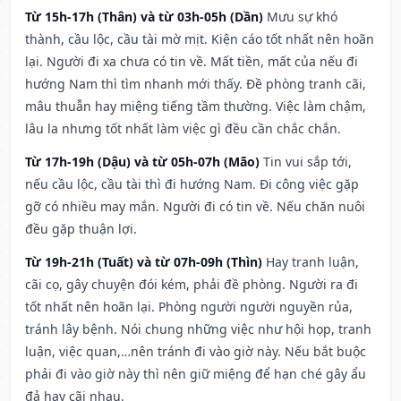
Từ 15h-17h (Thân) và từ 03h-05h (Dần)
Mưu sự khó
thành, cầu lộc, cầu tài mờ mịt. Kiện cáo tốt nhất nên hoãn
lại. Người đi xa chưa có tin về. Mất tiền, mất của nếu đi
hướng Nam thì tìm nhanh mới thấy. Đề phòng tranh cãi,
mâu thuẫn hay miệng tiếng tầm thường. Việc làm chậm,
lâu la nhưng tốt nhất làm việc gì đều cần chắc chắn.
Từ 17h-19h (Dậu) và từ 05h-07h (Mão)
Tin vui sắp tới,
nếu cầu lộc, cầu tài thì đi hướng Nam. Đi công việc gặp
gỡ có nhiều may mắn. Người đi có tin về. Nếu chăn nuôi
đều gặp thuận lợi.
Từ 19h-21h (Tuất) và từ 07h-09h (Thìn)
Hay tranh luận,
cãi cọ, gây chuyện đói kém, phải đề phòng. Người ra đi
tốt nhất nên hoãn lại. Phòng người người nguyền rủa,
tránh lây bệnh. Nói chung những việc như hội họp, tranh
luận, việc quan,…nên tránh đi vào giờ này. Nếu bắt buộc
phải đi vào giờ này thì nên giữ miệng để hạn ché gây ẩu
đả hay cãi nhau.