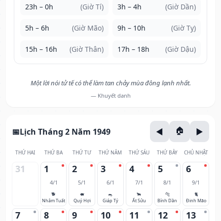
23h – 0h
(Giờ Tí)
3h – 4h
(Giờ Dần)
5h – 6h
(Giờ Mão)
9h – 10h
(Giờ Tỵ)
15h – 16h
(Giờ Thân)
17h – 18h
(Giờ Dậu)
Một lời nói tử tế có thể làm tan chảy mùa đông lạnh nhất.
— Khuyết danh
Lịch Tháng 2 Năm 1949
THỨ HAI
THỨ BA
THỨ TƯ
THỨ NĂM
THỨ SÁU
THỨ BẢY
CHỦ NHẬT
31
1
2
3
4
5
6
4/1
5/1
6/1
7/1
8/1
9/1
🐕
🐖
🐀
🐂
🐅
🐈
Nhâm Tuất
Quý Hợi
Giáp Tý
Ất Sửu
Bính Dần
Đinh Mão
7
8
9
10
11
12
13