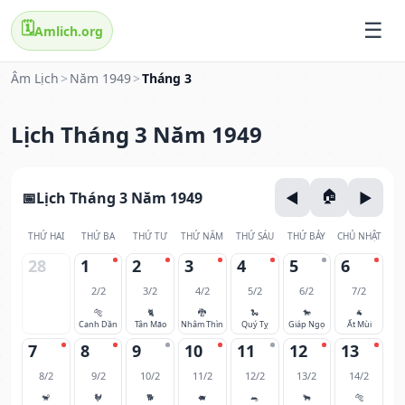
🗓️
Amlich.org
Âm Lịch
>
Năm 1949
>
Tháng 3
Lịch Tháng 3 Năm 1949
Lịch Tháng 3 Năm 1949
THỨ HAI
THỨ BA
THỨ TƯ
THỨ NĂM
THỨ SÁU
THỨ BẢY
CHỦ NHẬT
28
1
2
3
4
5
6
2/2
3/2
4/2
5/2
6/2
7/2
🐅
🐈
🐉
🐍
🐎
🐐
Canh Dần
Tân Mão
Nhâm Thìn
Quý Tỵ
Giáp Ngọ
Ất Mùi
7
8
9
10
11
12
13
8/2
9/2
10/2
11/2
12/2
13/2
14/2
🐒
🐓
🐕
🐖
🐀
🐂
🐅