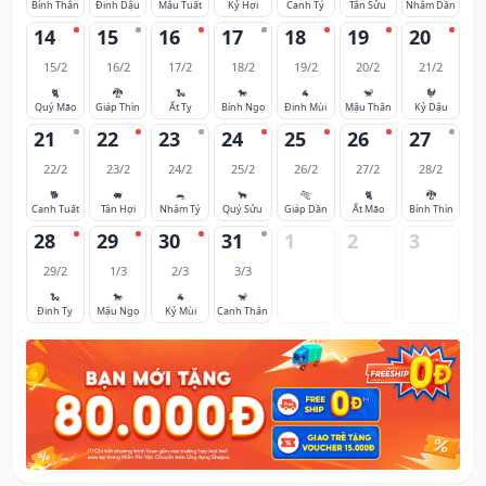
Bính Thân
Đinh Dậu
Mậu Tuất
Kỷ Hợi
Canh Tý
Tân Sửu
Nhâm Dần
14
15
16
17
18
19
20
15/2
16/2
17/2
18/2
19/2
20/2
21/2
🐈
🐉
🐍
🐎
🐐
🐒
🐓
Quý Mão
Giáp Thìn
Ất Tỵ
Bính Ngọ
Đinh Mùi
Mậu Thân
Kỷ Dậu
21
22
23
24
25
26
27
22/2
23/2
24/2
25/2
26/2
27/2
28/2
🐕
🐖
🐀
🐂
🐅
🐈
🐉
Canh Tuất
Tân Hợi
Nhâm Tý
Quý Sửu
Giáp Dần
Ất Mão
Bính Thìn
28
29
30
31
1
2
3
29/2
1/3
2/3
3/3
🐍
🐎
🐐
🐒
Đinh Tỵ
Mậu Ngọ
Kỷ Mùi
Canh Thân