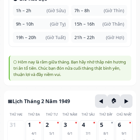
1h – 2h
(Giờ Sửu)
7h – 8h
(Giờ Thìn)
9h – 10h
(Giờ Tỵ)
15h – 16h
(Giờ Thân)
19h – 20h
(Giờ Tuất)
21h – 22h
(Giờ Hợi)
🌕 Hôm nay là rằm giữa tháng. Bạn hãy nhớ thắp nén hương
tri ân tổ tiên. Chúc bạn đón nửa cuối tháng thật bình yên,
thuận lợi và đầy niềm vui.
Lịch Tháng 2 Năm 1949
THỨ HAI
THỨ BA
THỨ TƯ
THỨ NĂM
THỨ SÁU
THỨ BẢY
CHỦ NHẬT
31
1
2
3
4
5
6
4/1
5/1
6/1
7/1
8/1
9/1