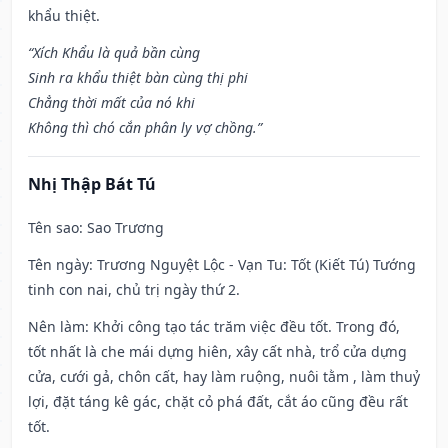
khẩu thiệt.
“Xích Khẩu là quả bần cùng
Sinh ra khẩu thiệt bàn cùng thị phi
Chẳng thời mất của nó khi
Không thì chó cắn phân ly vợ chồng.”
Nhị Thập Bát Tú
Tên sao
: Sao Trương
Tên ngày
: Trương Nguyệt Lộc - Vạn Tu: Tốt (Kiết Tú) Tướng
tinh con nai, chủ trị ngày thứ 2.
Nên làm
: Khởi công tạo tác trăm việc đều tốt. Trong đó,
tốt nhất là che mái dựng hiên, xây cất nhà, trổ cửa dựng
cửa, cưới gả, chôn cất, hay làm ruộng, nuôi tằm , làm thuỷ
lợi, đặt táng kê gác, chặt cỏ phá đất, cắt áo cũng đều rất
tốt.