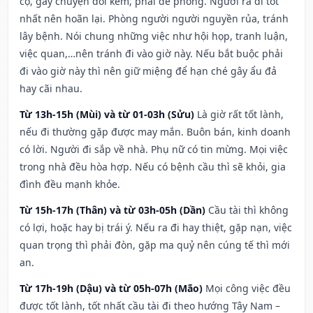
cọ, gây chuyện đói kém, phải đề phòng. Người ra đi tốt
nhất nên hoãn lại. Phòng người người nguyền rủa, tránh
lây bệnh. Nói chung những việc như hội họp, tranh luận,
việc quan,…nên tránh đi vào giờ này. Nếu bắt buộc phải
đi vào giờ này thì nên giữ miệng để hạn ché gây ẩu đả
hay cãi nhau.
Từ 13h-15h (Mùi) và từ 01-03h (Sửu)
Là giờ rất tốt lành,
nếu đi thường gặp được may mắn. Buôn bán, kinh doanh
có lời. Người đi sắp về nhà. Phụ nữ có tin mừng. Mọi việc
trong nhà đều hòa hợp. Nếu có bệnh cầu thì sẽ khỏi, gia
đình đều mạnh khỏe.
Từ 15h-17h (Thân) và từ 03h-05h (Dần)
Cầu tài thì không
có lợi, hoặc hay bị trái ý. Nếu ra đi hay thiệt, gặp nạn, việc
quan trọng thì phải đòn, gặp ma quỷ nên cúng tế thì mới
an.
Từ 17h-19h (Dậu) và từ 05h-07h (Mão)
Mọi công việc đều
được tốt lành, tốt nhất cầu tài đi theo hướng Tây Nam –