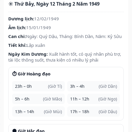
☀️ Thứ Bảy, Ngày 12 Tháng 2 Năm 1949
Dương lịch:
12/02/1949
Âm lịch:
15/01/1949
Can chi:
Ngày: Quý Dậu, Tháng: Bính Dần, Năm: Kỷ Sửu
Tiết khí:
Lập xuân
Ngày Kim Dương:
Xuất hành tốt, có quý nhân phù trợ,
tài lộc thông suốt, thưa kiện có nhiều lý phải
⏱️ Giờ Hoàng đạo
23h – 0h
(Giờ Tí)
3h – 4h
(Giờ Dần)
5h – 6h
(Giờ Mão)
11h – 12h
(Giờ Ngọ)
13h – 14h
(Giờ Mùi)
17h – 18h
(Giờ Dậu)
🌑 Giờ Hắc đạo