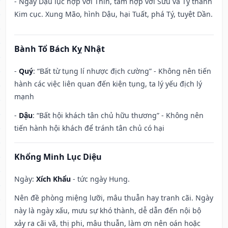
- Ngày Dậu lục hợp với Thìn, tam hợp với Sửu và Tỵ thành
Kim cục. Xung Mão, hình Dậu, hại Tuất, phá Tý, tuyệt Dần.
Bành Tổ Bách Kỵ Nhật
-
Quý
: “Bất từ tụng lí nhược địch cường” - Không nên tiến
hành các việc liên quan đến kiện tụng, ta lý yếu địch lý
mạnh
-
Dậu
: “Bất hội khách tân chủ hữu thương” - Không nên
tiến hành hội khách để tránh tân chủ có hại
Khổng Minh Lục Diệu
Ngày:
Xích Khẩu
- tức ngày Hung.
Nên đề phòng miệng lưỡi, mâu thuẫn hay tranh cãi. Ngày
này là ngày xấu, mưu sự khó thành, dễ dẫn đến nội bộ
xảy ra cãi vã, thị phi, mâu thuẫn, làm ơn nên oán hoặc