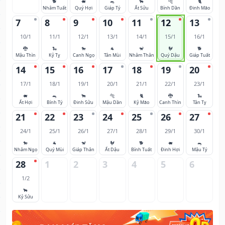
🐕
🐖
🐀
🐂
🐅
🐈
Nhâm Tuất
Quý Hợi
Giáp Tý
Ất Sửu
Bính Dần
Đinh Mão
7
8
9
10
11
12
13
10/1
11/1
12/1
13/1
14/1
15/1
16/1
🐉
🐍
🐎
🐐
🐒
🐓
🐕
Mậu Thìn
Kỷ Tỵ
Canh Ngọ
Tân Mùi
Nhâm Thân
Quý Dậu
Giáp Tuất
14
15
16
17
18
19
20
17/1
18/1
19/1
20/1
21/1
22/1
23/1
🐖
🐀
🐂
🐅
🐈
🐉
🐍
Ất Hợi
Bính Tý
Đinh Sửu
Mậu Dần
Kỷ Mão
Canh Thìn
Tân Tỵ
21
22
23
24
25
26
27
24/1
25/1
26/1
27/1
28/1
29/1
30/1
🐎
🐐
🐒
🐓
🐕
🐖
🐀
Nhâm Ngọ
Quý Mùi
Giáp Thân
Ất Dậu
Bính Tuất
Đinh Hợi
Mậu Tý
28
1
2
3
4
5
6
1/2
🐂
Kỷ Sửu