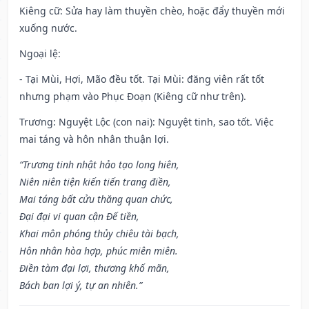
Kiêng cữ
: Sửa hay làm thuyền chèo, hoặc đẩy thuyền mới
xuống nước.
Ngoại lệ
:
- Tại Mùi, Hợi, Mão đều tốt. Tại Mùi: đăng viên rất tốt
nhưng phạm vào Phục Đoạn (Kiêng cữ như trên).
Trương: Nguyệt Lộc (con nai): Nguyệt tinh, sao tốt. Việc
mai táng và hôn nhân thuận lợi.
“Trương tinh nhật hảo tạo long hiên,
Niên niên tiện kiến tiến trang điền,
Mai táng bất cửu thăng quan chức,
Đại đại vi quan cận Đế tiền,
Khai môn phóng thủy chiêu tài bạch,
Hôn nhân hòa hợp, phúc miên miên.
Điền tàm đại lợi, thương khố mãn,
Bách ban lợi ý, tự an nhiên.”