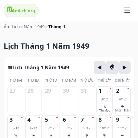
🗓️
Amlich.org
Âm Lịch
>
Năm 1949
>
Tháng 1
Lịch Tháng 1 Năm 1949
Lịch Tháng 1 Năm 1949
THỨ HAI
THỨ BA
THỨ TƯ
THỨ NĂM
THỨ SÁU
THỨ BẢY
CHỦ NHẬT
27
28
29
30
31
1
2
3/12
4/12
🐈
🐉
Tân Mão
Nhâm Thìn
3
4
5
6
7
8
9
5/12
6/12
7/12
8/12
9/12
10/12
11/12
🐍
🐎
🐐
🐒
🐓
🐕
🐖