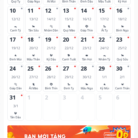
Quý Tỵ
Giáp Ngọ
Ất Mùi
Bính Thân
Đinh Dậu
Mậu Tuất
Kỷ Hợi
10
11
12
13
14
15
16
12/12
13/12
14/12
15/12
16/12
17/12
18/12
🐀
🐂
🐅
🐈
🐉
🐍
🐎
Canh Tý
Tân Sửu
Nhâm Dần
Quý Mão
Giáp Thìn
Ất Tỵ
Bính Ngọ
17
18
19
20
21
22
23
19/12
20/12
21/12
22/12
23/12
24/12
25/12
🐐
🐒
🐓
🐕
🐖
🐀
🐂
Đinh Mùi
Mậu Thân
Kỷ Dậu
Canh Tuất
Tân Hợi
Nhâm Tý
Quý Sửu
24
25
26
27
28
29
30
26/12
27/12
28/12
29/12
30/12
1/1
2/1
🐅
🐈
🐉
🐍
🐎
🐐
🐒
Giáp Dần
Ất Mão
Bính Thìn
Đinh Tỵ
Mậu Ngọ
Kỷ Mùi
Canh Thân
31
1
2
3
4
5
6
3/1
🐓
Tân Dậu