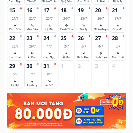
Canh Ngọ
Tân Mùi
Nhâm Thân
Quý Dậu
Giáp Tuất
Ất Hợi
Bính Tý
15
16
17
18
19
20
21
21/7
22/7
23/7
24/7
25/7
26/7
27/7
🐂
🐅
🐈
🐉
🐍
🐎
🐐
Đinh Sửu
Mậu Dần
Kỷ Mão
Canh Thìn
Tân Tỵ
Nhâm Ngọ
Quý Mùi
22
23
24
25
26
27
28
28/7
29/7
1/7
2/7
3/7
4/7
5/7
🐒
🐓
🐎
🐐
🐒
🐓
🐕
Giáp Thân
Ất Dậu
Giáp Ngọ
Ất Mùi
Bính Thân
Đinh Dậu
Mậu Tuất
29
30
31
1
2
3
4
6/7
7/7
8/7
🐖
🐀
🐂
Kỷ Hợi
Canh Tý
Tân Sửu