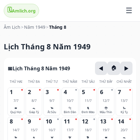
🗓️
Amlich.org
Âm Lịch
>
Năm 1949
>
Tháng 8
Lịch Tháng 8 Năm 1949
Lịch Tháng 8 Năm 1949
THỨ HAI
THỨ BA
THỨ TƯ
THỨ NĂM
THỨ SÁU
THỨ BẢY
CHỦ NHẬT
1
2
3
4
5
6
7
7/7
8/7
9/7
10/7
11/7
12/7
13/7
🐖
🐀
🐂
🐅
🐈
🐉
🐍
Quý Hợi
Giáp Tý
Ất Sửu
Bính Dần
Đinh Mão
Mậu Thìn
Kỷ Tỵ
8
9
10
11
12
13
14
14/7
15/7
16/7
17/7
18/7
19/7
20/7
🐎
🐐
🐒
🐓
🐕
🐖
🐀