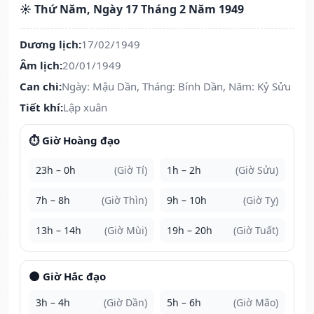
☀️ Thứ Năm, Ngày 17 Tháng 2 Năm 1949
Dương lịch:
17/02/1949
Âm lịch:
20/01/1949
Can chi:
Ngày: Mậu Dần, Tháng: Bính Dần, Năm: Kỷ Sửu
Tiết khí:
Lập xuân
⏱️ Giờ Hoàng đạo
23h – 0h
(Giờ Tí)
1h – 2h
(Giờ Sửu)
7h – 8h
(Giờ Thìn)
9h – 10h
(Giờ Tỵ)
13h – 14h
(Giờ Mùi)
19h – 20h
(Giờ Tuất)
🌑 Giờ Hắc đạo
3h – 4h
(Giờ Dần)
5h – 6h
(Giờ Mão)