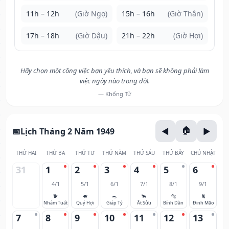
11h – 12h
(Giờ Ngọ)
15h – 16h
(Giờ Thân)
17h – 18h
(Giờ Dậu)
21h – 22h
(Giờ Hợi)
Hãy chọn một công việc bạn yêu thích, và bạn sẽ không phải làm
việc ngày nào trong đời.
— Khổng Tử
Lịch Tháng 2 Năm 1949
THỨ HAI
THỨ BA
THỨ TƯ
THỨ NĂM
THỨ SÁU
THỨ BẢY
CHỦ NHẬT
31
1
2
3
4
5
6
4/1
5/1
6/1
7/1
8/1
9/1
🐕
🐖
🐀
🐂
🐅
🐈
Nhâm Tuất
Quý Hợi
Giáp Tý
Ất Sửu
Bính Dần
Đinh Mão
7
8
9
10
11
12
13