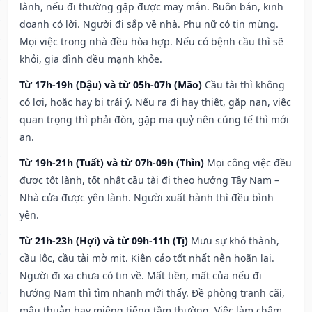
lành, nếu đi thường gặp được may mắn. Buôn bán, kinh
doanh có lời. Người đi sắp về nhà. Phụ nữ có tin mừng.
Mọi việc trong nhà đều hòa hợp. Nếu có bệnh cầu thì sẽ
khỏi, gia đình đều mạnh khỏe.
Từ 17h-19h (Dậu) và từ 05h-07h (Mão)
Cầu tài thì không
có lợi, hoặc hay bị trái ý. Nếu ra đi hay thiệt, gặp nạn, việc
quan trọng thì phải đòn, gặp ma quỷ nên cúng tế thì mới
an.
Từ 19h-21h (Tuất) và từ 07h-09h (Thìn)
Mọi công việc đều
được tốt lành, tốt nhất cầu tài đi theo hướng Tây Nam –
Nhà cửa được yên lành. Người xuất hành thì đều bình
yên.
Từ 21h-23h (Hợi) và từ 09h-11h (Tị)
Mưu sự khó thành,
cầu lộc, cầu tài mờ mịt. Kiện cáo tốt nhất nên hoãn lại.
Người đi xa chưa có tin về. Mất tiền, mất của nếu đi
hướng Nam thì tìm nhanh mới thấy. Đề phòng tranh cãi,
mâu thuẫn hay miệng tiếng tầm thường. Việc làm chậm,