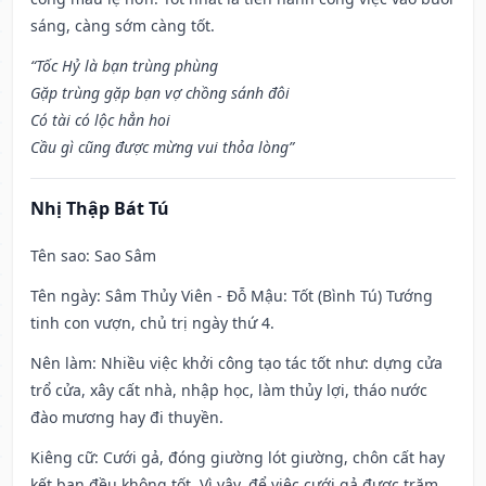
sáng, càng sớm càng tốt.
“Tốc Hỷ là bạn trùng phùng
Gặp trùng gặp bạn vợ chồng sánh đôi
Có tài có lộc hẳn hoi
Cầu gì cũng được mừng vui thỏa lòng”
Nhị Thập Bát Tú
Tên sao
: Sao Sâm
Tên ngày
: Sâm Thủy Viên - Đỗ Mậu: Tốt (Bình Tú) Tướng
tinh con vượn, chủ trị ngày thứ 4.
Nên làm
: Nhiều việc khởi công tạo tác tốt như: dựng cửa
trổ cửa, xây cất nhà, nhập học, làm thủy lợi, tháo nước
đào mương hay đi thuyền.
Kiêng cữ
: Cưới gả, đóng giường lót giường, chôn cất hay
kết bạn đều không tốt. Vì vậy, để việc cưới gả được trăm