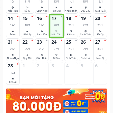
10/1
11/1
12/1
13/1
14/1
15/1
16/1
🐉
🐍
🐎
🐐
🐒
🐓
🐕
Mậu Thìn
Kỷ Tỵ
Canh Ngọ
Tân Mùi
Nhâm Thân
Quý Dậu
Giáp Tuất
14
15
16
17
18
19
20
17/1
18/1
19/1
20/1
21/1
22/1
23/1
🐖
🐀
🐂
🐅
🐈
🐉
🐍
Ất Hợi
Bính Tý
Đinh Sửu
Mậu Dần
Kỷ Mão
Canh Thìn
Tân Tỵ
21
22
23
24
25
26
27
24/1
25/1
26/1
27/1
28/1
29/1
30/1
🐎
🐐
🐒
🐓
🐕
🐖
🐀
Nhâm Ngọ
Quý Mùi
Giáp Thân
Ất Dậu
Bính Tuất
Đinh Hợi
Mậu Tý
28
1
2
3
4
5
6
1/2
🐂
Kỷ Sửu