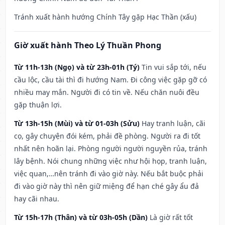
Tránh xuất hành hướng Chính Tây gặp Hạc Thần (xấu)
Giờ xuất hành Theo Lý Thuần Phong
Từ 11h-13h (Ngọ) và từ 23h-01h (Tý)
Tin vui sắp tới, nếu
cầu lộc, cầu tài thì đi hướng Nam. Đi công việc gặp gỡ có
nhiều may mắn. Người đi có tin về. Nếu chăn nuôi đều
gặp thuận lợi.
Từ 13h-15h (Mùi) và từ 01-03h (Sửu)
Hay tranh luận, cãi
cọ, gây chuyện đói kém, phải đề phòng. Người ra đi tốt
nhất nên hoãn lại. Phòng người người nguyền rủa, tránh
lây bệnh. Nói chung những việc như hội họp, tranh luận,
việc quan,…nên tránh đi vào giờ này. Nếu bắt buộc phải
đi vào giờ này thì nên giữ miệng để hạn ché gây ẩu đả
hay cãi nhau.
Từ 15h-17h (Thân) và từ 03h-05h (Dần)
Là giờ rất tốt