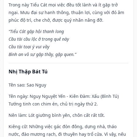
Trong này Tiểu Cát mọi việc đều tốt lành và ít gặp trở
ngại. Mưu đại sự hanh thông, thuận lợi, cùng với đó âm
phúc độ trì, che chở, được quý nhân nâng đỡ.
“Tiểu Cát gặp hội thanh long
Cầu tài cầu lộc ở trong quẻ này
Cầu tài toại ý vui vầy
Bình an vô sự gặp thầy, gặp quen.”
Nhị Thập Bát Tú
Tên sao
: Sao Nguy
Tên ngày
: Nguy Nguyệt Yến - Kiên Đàm: Xấu (Bình Tú)
Tướng tinh con chim én, chủ trị ngày thứ 2.
Nên làm
: Lót giường bình yên, chôn cất rất tốt.
Kiêng cữ
: Những việc gác đòn đông, dựng nhà, tháo
nước, đào mương rạch, đi thuyền hay trổ cửa. Vì vậy, nếu