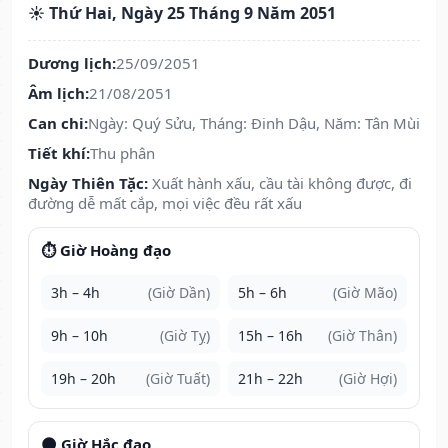
☀️ Thứ Hai, Ngày 25 Tháng 9 Năm 2051
Dương lịch:
25/09/2051
Âm lịch:
21/08/2051
Can chi:
Ngày: Quý Sửu, Tháng: Đinh Dậu, Năm: Tân Mùi
Tiết khí:
Thu phân
Ngày Thiên Tặc:
Xuất hành xấu, cầu tài không được, đi
đường dễ mất cắp, mọi việc đều rất xấu
⏱️ Giờ Hoàng đạo
3h – 4h
(Giờ Dần)
5h – 6h
(Giờ Mão)
9h – 10h
(Giờ Tỵ)
15h – 16h
(Giờ Thân)
19h – 20h
(Giờ Tuất)
21h – 22h
(Giờ Hợi)
🌑 Giờ Hắc đạo