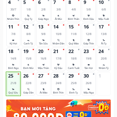
4
5
6
7
8
9
10
30/7
1/8
2/8
3/8
4/8
5/8
6/8
🐉
🐍
🐎
🐐
🐒
🐓
🐕
Nhâm Thìn
Quý Tỵ
Giáp Ngọ
Ất Mùi
Bính Thân
Đinh Dậu
Mậu Tuất
11
12
13
14
15
16
17
7/8
8/8
9/8
10/8
11/8
12/8
13/8
🐖
🐀
🐂
🐅
🐈
🐉
🐍
Kỷ Hợi
Canh Tý
Tân Sửu
Nhâm Dần
Quý Mão
Giáp Thìn
Ất Tỵ
18
19
20
21
22
23
24
14/8
15/8
16/8
17/8
18/8
19/8
20/8
🐎
🐐
🐒
🐓
🐕
🐖
🐀
Bính Ngọ
Đinh Mùi
Mậu Thân
Kỷ Dậu
Canh Tuất
Tân Hợi
Nhâm Tý
25
26
27
28
29
30
1
21/8
22/8
23/8
24/8
25/8
26/8
🐂
🐅
🐈
🐉
🐍
🐎
Quý Sửu
Giáp Dần
Ất Mão
Bính Thìn
Đinh Tỵ
Mậu Ngọ