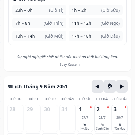
23h – 0h
(Giờ Tí)
1h – 2h
(Giờ Sửu)
7h – 8h
(Giờ Thìn)
11h – 12h
(Giờ Ngọ)
13h – 14h
(Giờ Mùi)
17h – 18h
(Giờ Dậu)
Sự nghi ngờ giết chết nhiều ước mơ hơn thất bại từng làm.
— Suzy Kassem
Lịch Tháng 9 Năm 2051
THỨ HAI
THỨ BA
THỨ TƯ
THỨ NĂM
THỨ SÁU
THỨ BẢY
CHỦ NHẬT
28
29
30
31
1
2
3
27/7
28/7
29/7
🐂
🐅
🐈
Kỷ Sửu
Canh Dần
Tân Mão