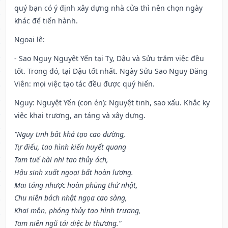
quý bạn có ý định xây dựng nhà cửa thì nên chọn ngày
khác để tiến hành.
Ngoại lệ
:
- Sao Nguy Nguyệt Yến tại Tỵ, Dậu và Sửu trăm việc đều
tốt. Trong đó, tại Dậu tốt nhất. Ngày Sửu Sao Nguy Đăng
Viên: mọi việc tạo tác đều được quý hiển.
Nguy: Nguyệt Yến (con én): Nguyệt tinh, sao xấu. Khắc kỵ
việc khai trương, an táng và xây dựng.
“Nguy tinh bât khả tạo cao đường,
Tự điếu, tao hình kiến huyết quang
Tam tuế hài nhi tao thủy ách,
Hậu sinh xuất ngoại bất hoàn lương.
Mai táng nhược hoàn phùng thử nhật,
Chu niên bách nhật ngọa cao sàng,
Khai môn, phóng thủy tạo hình trượng,
Tam niên ngũ tái diệc bi thương.”