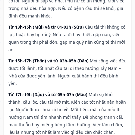
có lời. Người đi sắp về nhà. Phụ nữ có tin mừng. Mọi việc
trong nhà đều hòa hợp. Nếu có bệnh cầu thì sẽ khỏi, gia
đình đều mạnh khỏe.
Từ 13h-15h (Mùi) và từ 01-03h (Sửu)
Cầu tài thì không có
lợi, hoặc hay bị trái ý. Nếu ra đi hay thiệt, gặp nạn, việc
quan trọng thì phải đòn, gặp ma quỷ nên cúng tế thì mới
an.
Từ 15h-17h (Thân) và từ 03h-05h (Dần)
Mọi công việc đều
được tốt lành, tốt nhất cầu tài đi theo hướng Tây Nam –
Nhà cửa được yên lành. Người xuất hành thì đều bình
yên.
Từ 17h-19h (Dậu) và từ 05h-07h (Mão)
Mưu sự khó
thành, cầu lộc, cầu tài mờ mịt. Kiện cáo tốt nhất nên hoãn
lại. Người đi xa chưa có tin về. Mất tiền, mất của nếu đi
hướng Nam thì tìm nhanh mới thấy. Đề phòng tranh cãi,
mâu thuẫn hay miệng tiếng tầm thường. Việc làm chậm,
lâu la nhưng tốt nhất làm việc gì đều cần chắc chắn.