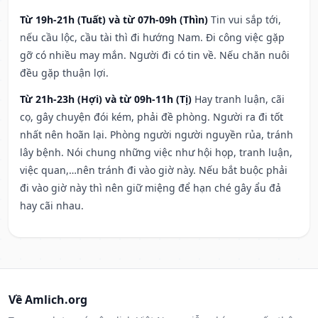
Từ 19h-21h (Tuất) và từ 07h-09h (Thìn)
Tin vui sắp tới,
nếu cầu lộc, cầu tài thì đi hướng Nam. Đi công việc gặp
gỡ có nhiều may mắn. Người đi có tin về. Nếu chăn nuôi
đều gặp thuận lợi.
Từ 21h-23h (Hợi) và từ 09h-11h (Tị)
Hay tranh luận, cãi
cọ, gây chuyện đói kém, phải đề phòng. Người ra đi tốt
nhất nên hoãn lại. Phòng người người nguyền rủa, tránh
lây bệnh. Nói chung những việc như hội họp, tranh luận,
việc quan,…nên tránh đi vào giờ này. Nếu bắt buộc phải
đi vào giờ này thì nên giữ miệng để hạn ché gây ẩu đả
hay cãi nhau.
Về Amlich.org