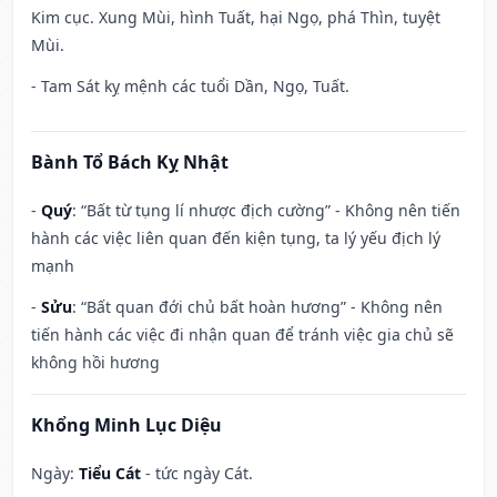
Kim cục. Xung Mùi, hình Tuất, hại Ngọ, phá Thìn, tuyệt
Mùi.
- Tam Sát kỵ mệnh các tuổi Dần, Ngọ, Tuất.
Bành Tổ Bách Kỵ Nhật
-
Quý
: “Bất từ tụng lí nhược địch cường” - Không nên tiến
hành các việc liên quan đến kiện tụng, ta lý yếu địch lý
mạnh
-
Sửu
: “Bất quan đới chủ bất hoàn hương” - Không nên
tiến hành các việc đi nhận quan để tránh việc gia chủ sẽ
không hồi hương
Khổng Minh Lục Diệu
Ngày:
Tiểu Cát
- tức ngày Cát.