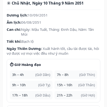
☀️ Chủ Nhật, Ngày 10 Tháng 9 Năm 2051
Dương lịch:
10/09/2051
Âm lịch:
06/08/2051
Can chi:
Ngày: Mậu Tuất, Tháng: Đinh Dậu, Năm: Tân
Mùi
Tiết khí:
Bạch lộ
Ngày Thiên Dương:
Xuất hành tốt, cầu tài được tài, hỏi
vợ được vợ mọi việc đều như ý muốn
⏱️ Giờ Hoàng đạo
3h – 4h
(Giờ Dần)
7h – 8h
(Giờ Thìn)
9h – 10h
(Giờ Tỵ)
15h – 16h
(Giờ Thân)
17h – 18h
(Giờ Dậu)
21h – 22h
(Giờ Hợi)