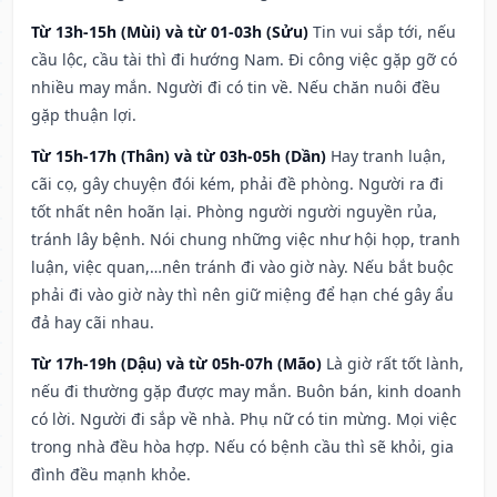
Từ 13h-15h (Mùi) và từ 01-03h (Sửu)
Tin vui sắp tới, nếu
cầu lộc, cầu tài thì đi hướng Nam. Đi công việc gặp gỡ có
nhiều may mắn. Người đi có tin về. Nếu chăn nuôi đều
gặp thuận lợi.
Từ 15h-17h (Thân) và từ 03h-05h (Dần)
Hay tranh luận,
cãi cọ, gây chuyện đói kém, phải đề phòng. Người ra đi
tốt nhất nên hoãn lại. Phòng người người nguyền rủa,
tránh lây bệnh. Nói chung những việc như hội họp, tranh
luận, việc quan,…nên tránh đi vào giờ này. Nếu bắt buộc
phải đi vào giờ này thì nên giữ miệng để hạn ché gây ẩu
đả hay cãi nhau.
Từ 17h-19h (Dậu) và từ 05h-07h (Mão)
Là giờ rất tốt lành,
nếu đi thường gặp được may mắn. Buôn bán, kinh doanh
có lời. Người đi sắp về nhà. Phụ nữ có tin mừng. Mọi việc
trong nhà đều hòa hợp. Nếu có bệnh cầu thì sẽ khỏi, gia
đình đều mạnh khỏe.