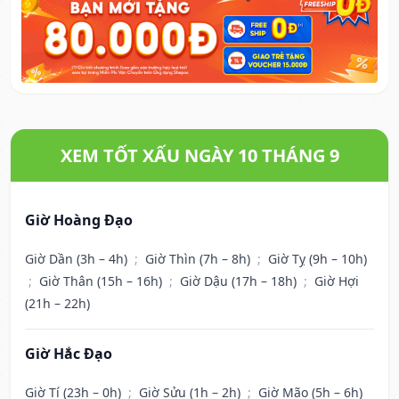
XEM TỐT XẤU NGÀY 10 THÁNG 9
Giờ Hoàng Đạo
Giờ Dần (3h – 4h)
;
Giờ Thìn (7h – 8h)
;
Giờ Tỵ (9h – 10h)
;
Giờ Thân (15h – 16h)
;
Giờ Dậu (17h – 18h)
;
Giờ Hợi
(21h – 22h)
Giờ Hắc Đạo
Giờ Tí (23h – 0h)
;
Giờ Sửu (1h – 2h)
;
Giờ Mão (5h – 6h)