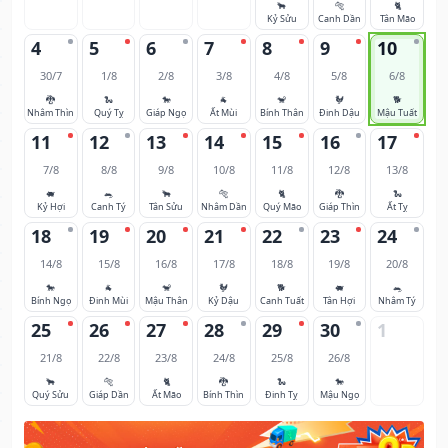
🐂
🐅
🐈
Kỷ Sửu
Canh Dần
Tân Mão
4
5
6
7
8
9
10
30/7
1/8
2/8
3/8
4/8
5/8
6/8
🐉
🐍
🐎
🐐
🐒
🐓
🐕
Nhâm Thìn
Quý Tỵ
Giáp Ngọ
Ất Mùi
Bính Thân
Đinh Dậu
Mậu Tuất
11
12
13
14
15
16
17
7/8
8/8
9/8
10/8
11/8
12/8
13/8
🐖
🐀
🐂
🐅
🐈
🐉
🐍
Kỷ Hợi
Canh Tý
Tân Sửu
Nhâm Dần
Quý Mão
Giáp Thìn
Ất Tỵ
18
19
20
21
22
23
24
14/8
15/8
16/8
17/8
18/8
19/8
20/8
🐎
🐐
🐒
🐓
🐕
🐖
🐀
Bính Ngọ
Đinh Mùi
Mậu Thân
Kỷ Dậu
Canh Tuất
Tân Hợi
Nhâm Tý
25
26
27
28
29
30
1
21/8
22/8
23/8
24/8
25/8
26/8
🐂
🐅
🐈
🐉
🐍
🐎
Quý Sửu
Giáp Dần
Ất Mão
Bính Thìn
Đinh Tỵ
Mậu Ngọ