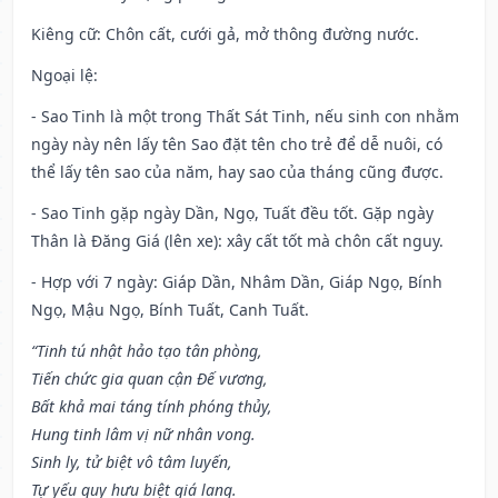
Kiêng cữ
: Chôn cất, cưới gả, mở thông đường nước.
Ngoại lệ
:
- Sao Tinh là một trong Thất Sát Tinh, nếu sinh con nhằm
ngày này nên lấy tên Sao đặt tên cho trẻ để dễ nuôi, có
thể lấy tên sao của năm, hay sao của tháng cũng được.
- Sao Tinh gặp ngày Dần, Ngọ, Tuất đều tốt. Gặp ngày
Thân là Đăng Giá (lên xe): xây cất tốt mà chôn cất nguy.
- Hợp với 7 ngày: Giáp Dần, Nhâm Dần, Giáp Ngọ, Bính
Ngọ, Mậu Ngọ, Bính Tuất, Canh Tuất.
“Tinh tú nhật hảo tạo tân phòng,
Tiến chức gia quan cận Đế vương,
Bất khả mai táng tính phóng thủy,
Hung tinh lâm vị nữ nhân vong.
Sinh ly, tử biệt vô tâm luyến,
Tự yếu quy hưu biệt giá lang.