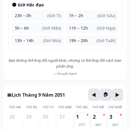
🌑 Giờ Hắc đạo
23h – 0h
(Giờ Tí)
1h – 2h
(Giờ Sửu)
5h – 6h
(Giờ Mão)
11h – 12h
(Giờ Ngọ)
13h – 14h
(Giờ Mùi)
19h – 20h
(Giờ Tuất)
Bạn không thể thay đổi người khác, nhưng có thể thay đổi cách bạn
phản ứng.
— Khuyết Danh
Lịch Tháng 9 Năm 2051
THỨ HAI
THỨ BA
THỨ TƯ
THỨ NĂM
THỨ SÁU
THỨ BẢY
CHỦ NHẬT
28
29
30
31
1
2
3
27/7
28/7
29/7