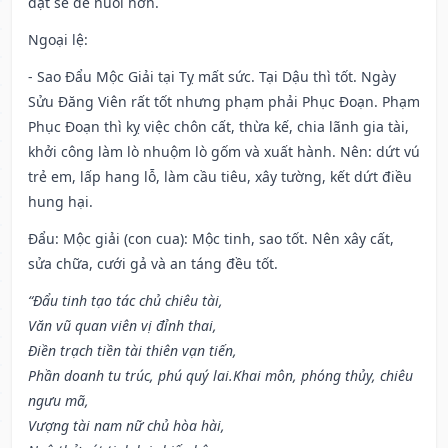
đặt sẽ dễ nuôi hơn.
Ngoại lệ
:
- Sao Đẩu Mộc Giải tại Tỵ mất sức. Tại Dậu thì tốt. Ngày
Sửu Đăng Viên rất tốt nhưng phạm phải Phục Đoạn. Phạm
Phục Đoạn thì kỵ việc chôn cất, thừa kế, chia lãnh gia tài,
khởi công làm lò nhuộm lò gốm và xuất hành. Nên: dứt vú
trẻ em, lấp hang lỗ, làm cầu tiêu, xây tường, kết dứt điều
hung hại.
Đẩu: Mộc giải (con cua): Mộc tinh, sao tốt. Nên xây cất,
sửa chữa, cưới gả và an táng đều tốt.
“Đẩu tinh tạo tác chủ chiêu tài,
Văn vũ quan viên vị đỉnh thai,
Điền trạch tiền tài thiên vạn tiến,
Phần doanh tu trúc, phú quý lai.Khai môn, phóng thủy, chiêu
ngưu mã,
Vượng tài nam nữ chủ hòa hài,