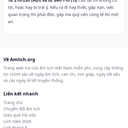
Từ 21h-23h (Hợi) và từ 09h-11h (Tị)
Cầu tài thì không có
lợi, hoặc hay bị trái ý. Nếu ra đi hay thiệt, gặp nạn, việc
quan trọng thì phải đòn, gặp ma quỷ nên cúng tế thì mới
an.
Về Amlich.org
Trang web tra cứu âm lịch Việt Nam miễn phí, cung cấp thông
tin chính xác về ngày âm lịch, can chi, con giáp, ngày tốt xấu
và các ngày lễ tết truyền thống.
Liên kết nhanh
Trang chủ
Chuyển đổi âm lịch
Gieo quẻ hỏi việc
Lịch năm 2026
Lịch tháng 8