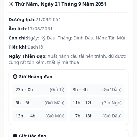
☀️ Thứ Năm, Ngày 21 Tháng 9 Năm 2051
Dương lịch:
21/09/2051
Âm lịch:
17/08/2051
Can chi:
Ngày: Kỷ Dậu, Tháng: Đinh Dậu, Năm: Tân Mùi
Tiết khí:
Bạch lộ
Ngày Thiên Đạo:
Xuất hành cầu tài nên tránh, dù được
cũng rất tốn kém, thất lý mà thua
⏱️ Giờ Hoàng đạo
23h – 0h
(Giờ Tí)
3h – 4h
(Giờ Dần)
5h – 6h
(Giờ Mão)
11h – 12h
(Giờ Ngọ)
13h – 14h
(Giờ Mùi)
17h – 18h
(Giờ Dậu)
🌑 Giờ Hắc đạo