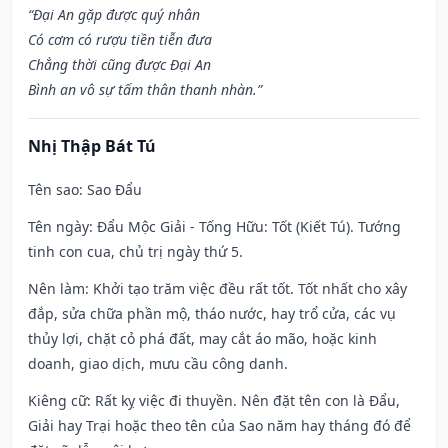
“Đại An gặp được quý nhân
Có cơm có rượu tiền tiễn đưa
Chẳng thời cũng được Đại An
Bình an vô sự tấm thân thanh nhàn.”
Nhị Thập Bát Tú
Tên sao
: Sao Đẩu
Tên ngày
: Đẩu Mộc Giải - Tống Hữu: Tốt (Kiết Tú). Tướng
tinh con cua, chủ trị ngày thứ 5.
Nên làm
: Khởi tạo trăm việc đều rất tốt. Tốt nhất cho xây
đắp, sửa chữa phần mộ, tháo nước, hay trổ cửa, các vụ
thủy lợi, chặt cỏ phá đất, may cắt áo mão, hoặc kinh
doanh, giao dịch, mưu cầu công danh.
Kiêng cữ
: Rất kỵ việc đi thuyền. Nên đặt tên con là Đẩu,
Giải hay Trại hoặc theo tên của Sao năm hay tháng đó để