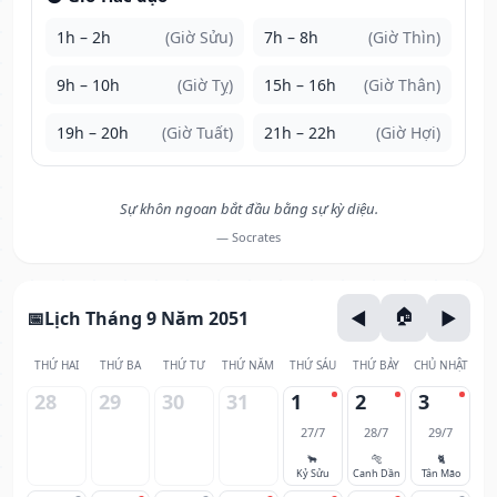
1h – 2h
(Giờ Sửu)
7h – 8h
(Giờ Thìn)
9h – 10h
(Giờ Tỵ)
15h – 16h
(Giờ Thân)
19h – 20h
(Giờ Tuất)
21h – 22h
(Giờ Hợi)
Sự khôn ngoan bắt đầu bằng sự kỳ diệu.
— Socrates
Lịch Tháng 9 Năm 2051
THỨ HAI
THỨ BA
THỨ TƯ
THỨ NĂM
THỨ SÁU
THỨ BẢY
CHỦ NHẬT
28
29
30
31
1
2
3
27/7
28/7
29/7
🐂
🐅
🐈
Kỷ Sửu
Canh Dần
Tân Mão