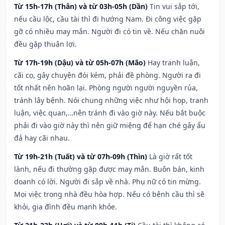
Từ 15h-17h (Thân) và từ 03h-05h (Dần)
Tin vui sắp tới,
nếu cầu lộc, cầu tài thì đi hướng Nam. Đi công việc gặp
gỡ có nhiều may mắn. Người đi có tin về. Nếu chăn nuôi
đều gặp thuận lợi.
Từ 17h-19h (Dậu) và từ 05h-07h (Mão)
Hay tranh luận,
cãi cọ, gây chuyện đói kém, phải đề phòng. Người ra đi
tốt nhất nên hoãn lại. Phòng người người nguyền rủa,
tránh lây bệnh. Nói chung những việc như hội họp, tranh
luận, việc quan,…nên tránh đi vào giờ này. Nếu bắt buộc
phải đi vào giờ này thì nên giữ miệng để hạn ché gây ẩu
đả hay cãi nhau.
Từ 19h-21h (Tuất) và từ 07h-09h (Thìn)
Là giờ rất tốt
lành, nếu đi thường gặp được may mắn. Buôn bán, kinh
doanh có lời. Người đi sắp về nhà. Phụ nữ có tin mừng.
Mọi việc trong nhà đều hòa hợp. Nếu có bệnh cầu thì sẽ
khỏi, gia đình đều mạnh khỏe.