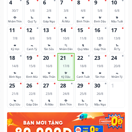
4
5
6
7
8
9
10
30/7
1/8
2/8
3/8
4/8
5/8
6/8
🐉
🐍
🐎
🐐
🐒
🐓
🐕
Nhâm Thìn
Quý Tỵ
Giáp Ngọ
Ất Mùi
Bính Thân
Đinh Dậu
Mậu Tuất
11
12
13
14
15
16
17
7/8
8/8
9/8
10/8
11/8
12/8
13/8
🐖
🐀
🐂
🐅
🐈
🐉
🐍
Kỷ Hợi
Canh Tý
Tân Sửu
Nhâm Dần
Quý Mão
Giáp Thìn
Ất Tỵ
18
19
20
21
22
23
24
14/8
15/8
16/8
17/8
18/8
19/8
20/8
🐎
🐐
🐒
🐓
🐕
🐖
🐀
Bính Ngọ
Đinh Mùi
Mậu Thân
Kỷ Dậu
Canh Tuất
Tân Hợi
Nhâm Tý
25
26
27
28
29
30
1
21/8
22/8
23/8
24/8
25/8
26/8
🐂
🐅
🐈
🐉
🐍
🐎
Quý Sửu
Giáp Dần
Ất Mão
Bính Thìn
Đinh Tỵ
Mậu Ngọ