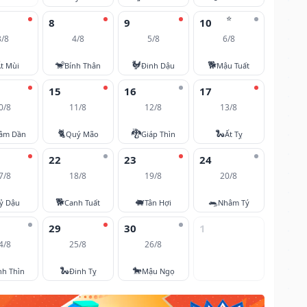
⭐
8
9
10
3/8
4/8
5/8
6/8
🐒
🐓
🐕
t Mùi
Bính Thân
Đinh Dậu
Mậu Tuất
15
16
17
0/8
11/8
12/8
13/8
🐈
🐉
🐍
âm Dần
Quý Mão
Giáp Thìn
Ất Tỵ
22
23
24
7/8
18/8
19/8
20/8
🐕
🐖
🐀
ỷ Dậu
Canh Tuất
Tân Hợi
Nhâm Tý
29
30
1
4/8
25/8
26/8
🐍
🐎
nh Thìn
Đinh Tỵ
Mậu Ngọ