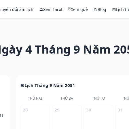
🃏
huyển đổi âm lịch
🔮
Xem Tarot
Xem quẻ
📝
Blog
📅
Lịch t
gày 4 Tháng 9 Năm 20
Lịch Tháng 9 Năm 2051
THỨ HAI
THỨ BA
THỨ TƯ
THỨ
28
29
30
31
51