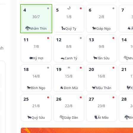
🌙
4
5
6
7
30/7
1/8
2/8
🐉
🐍
🐎
🐐
Nhâm Thìn
Quý Tỵ
Giáp Ngọ
Ấ
11
12
13
14
7/8
8/8
9/8
1
nh
🐖
🐀
🐂
🐅
Kỷ Hợi
Canh Tý
Tân Sửu
Nh
⭐
18
19
20
21
14/8
15/8
16/8
1
🐎
🐐
🐒
🐓
Bính Ngọ
Đinh Mùi
Mậu Thân
K
25
26
27
28
21/8
22/8
23/8
2
🐂
🐅
🐈
🐉
Quý Sửu
Giáp Dần
Ất Mão
Bí