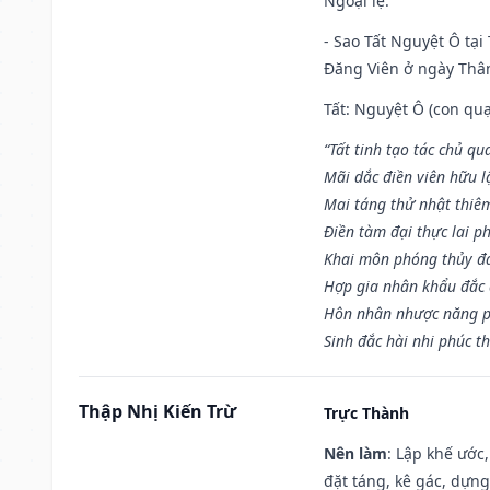
Ngoại lệ
:
- Sao Tất Nguyệt Ô tại
Đăng Viên ở ngày Thân 
Tất: Nguyệt Ô (con quạ
“Tất tinh tạo tác chủ qu
Mãi dắc điền viên hữu lậ
Mai táng thử nhật thiê
Điền tàm đại thực lai p
Khai môn phóng thủy đa 
Hợp gia nhân khẩu đắc 
Hôn nhân nhược năng p
Sinh đắc hài nhi phúc th
Thập Nhị Kiến Trừ
Trực Thành
Nên làm
: Lập khế ước
đặt táng, kê gác, dựng