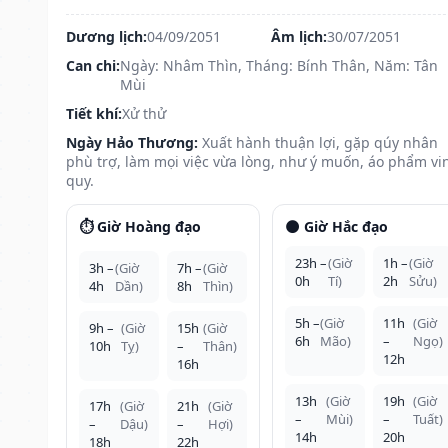
Dương lịch:
04/09/2051
Âm lịch:
30/07/2051
Can chi:
Ngày: Nhâm Thìn, Tháng: Bính Thân, Năm: Tân
Mùi
Tiết khí:
Xử thử
Ngày Hảo Thương:
Xuất hành thuận lợi, gặp qúy nhân
phù trợ, làm mọi việc vừa lòng, như ý muốn, áo phẩm vi
quy.
⏱️ Giờ Hoàng đạo
🌑 Giờ Hắc đạo
23h –
(Giờ
1h –
(Giờ
3h –
(Giờ
7h –
(Giờ
0h
Tí)
2h
Sửu)
4h
Dần)
8h
Thìn)
5h –
(Giờ
11h
(Giờ
9h –
(Giờ
15h
(Giờ
6h
Mão)
–
Ngọ)
10h
Tỵ)
–
Thân)
12h
16h
13h
(Giờ
19h
(Giờ
17h
(Giờ
21h
(Giờ
–
Mùi)
–
Tuất)
–
Dậu)
–
Hợi)
14h
20h
18h
22h