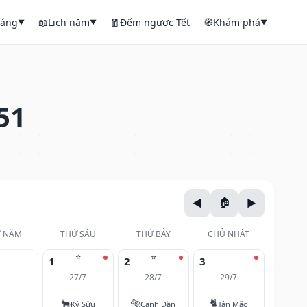
háng
📖
Lịch năm
🧧
Đếm ngược Tết
🧭
Khám phá
▼
▼
▼
51
 NĂM
THỨ SÁU
THỨ BẢY
CHỦ NHẬT
⭐
⭐
1
2
3
27/7
28/7
29/7
🐂
🐅
🐈
Kỷ Sửu
Canh Dần
Tân Mão