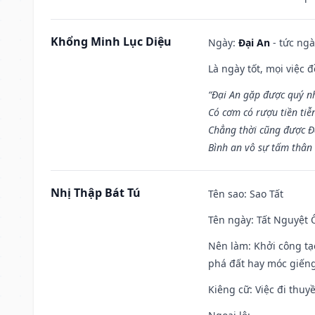
Khổng Minh Lục Diệu
Ngày:
Đại An
- tức ngà
Là ngày tốt, mọi việc
“Đại An gặp được quý n
Có cơm có rượu tiền tiễ
Chẳng thời cũng được Đ
Bình an vô sự tấm thân
Nhị Thập Bát Tú
Tên sao
: Sao Tất
Tên ngày
: Tất Nguyệt 
Nên làm
: Khởi công tạ
phá đất hay móc giếng
Kiêng cữ
: Việc đi thuy