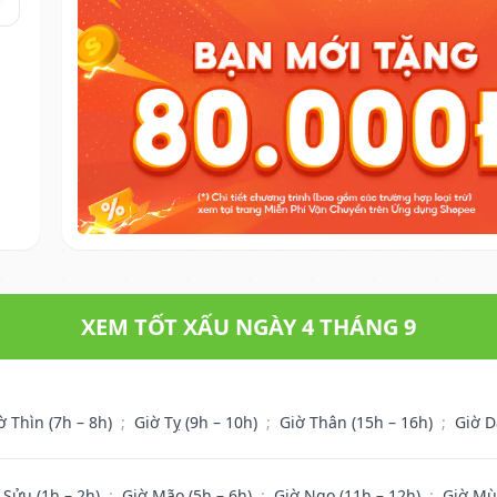
.
XEM TỐT XẤU NGÀY 4 THÁNG 9
ờ Thìn (7h – 8h)
;
Giờ Tỵ (9h – 10h)
;
Giờ Thân (15h – 16h)
;
Giờ D
 Sửu (1h – 2h)
;
Giờ Mão (5h – 6h)
;
Giờ Ngọ (11h – 12h)
;
Giờ Mù