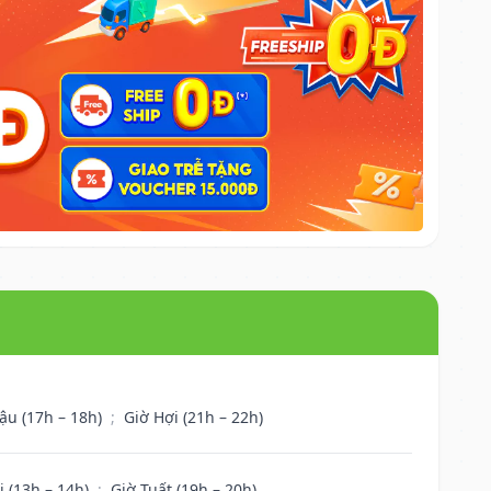
ậu (17h – 18h)
;
Giờ Hợi (21h – 22h)
i (13h – 14h)
;
Giờ Tuất (19h – 20h)