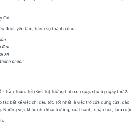
y Cát.
 đều được yên tâm, hành sự thành công.
hân
n đưa
ại An
 thanh nhàn.”
Ô - Trần Tuấn: Tốt (Kiết Tú) Tướng tinh con quạ, chủ trị ngày thứ 2.
o tác bất kể việc chi đều tốt. Tốt nhất là việc trổ cửa dựng cửa, đà
. Những việc khác như khai trương, xuất hành, nhập học, làm ruộn
ền.