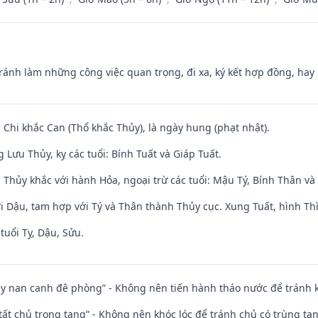
Tránh làm những công việc quan trọng, đi xa, ký kết hợp đồng, hay 
c Chi khắc Can (Thổ khắc Thủy), là ngày hung (phạt nhật).
Lưu Thủy, kỵ các tuổi: Bính Tuất và Giáp Tuất.
 Thủy khắc với hành Hỏa, ngoại trừ các tuổi: Mậu Tý, Bính Thân 
i Dậu, tam hợp với Tý và Thân thành Thủy cục. Xung Tuất, hình Thì
tuổi Tỵ, Dậu, Sửu.
ủy nan canh đê phòng” - Không nên tiến hành tháo nước để tránh
 tất chủ trọng tang” - Không nên khóc lóc để tránh chủ có trùng ta