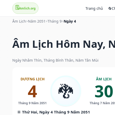
🗓️
Trang chủ
🔄
C
Amlich.org
Âm Lịch
>
Năm 2051
>
Tháng 9
>
Ngày 4
Âm Lịch Hôm Nay, N
Ngày Nhâm Thìn, Tháng Bính Thân, Năm Tân Mùi
DƯƠNG LỊCH
ÂM LỊCH
4
30
🐉
Tháng 9 Năm 2051
Tháng 7 Năm 20
☀️ Thứ Hai, Ngày 4 Tháng 9 Năm 2051