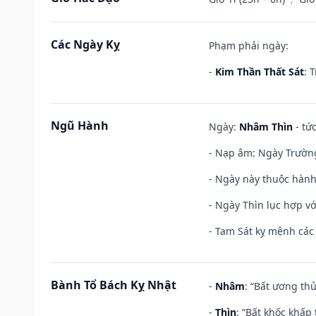
Các Ngày Kỵ
Phạm phải ngày:
-
Kim Thần Thất Sát
: 
Ngũ Hành
Ngày:
Nhâm Thìn
- tứ
- Nạp âm: Ngày Trường 
- Ngày này thuộc hành
- Ngày Thìn lục hợp vớ
- Tam Sát kỵ mệnh các 
Bành Tổ Bách Kỵ Nhật
-
Nhâm
: “Bất ương th
-
Thìn
: “Bất khốc khấp