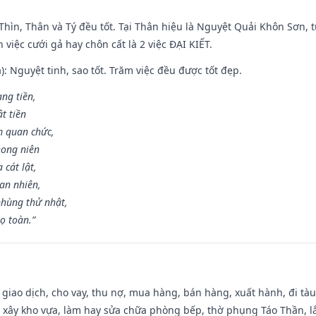
 Thìn, Thân và Tý đều tốt. Tại Thân hiệu là Nguyệt Quải Khôn Sơn, t
việc cưới gả hay chôn cất là 2 việc ĐẠI KIẾT.
): Nguyệt tinh, sao tốt. Trăm việc đều được tốt đẹp.
ang tiền,
t tiền
m quan chức,
hong niên
cát lật,
an nhiên,
hùng thử nhật,
ọ toàn.”
, giao dịch, cho vay, thu nợ, mua hàng, bán hàng, xuất hành, đi tà
 xây kho vựa, làm hay sửa chữa phòng bếp, thờ phụng Táo Thần, lắp