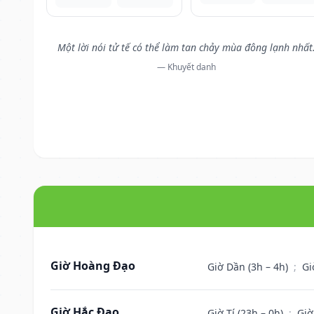
Một lời nói tử tế có thể làm tan chảy mùa đông lạnh nhất
— Khuyết danh
Giờ Hoàng Đạo
Giờ Dần (3h – 4h)
;
Gi
Giờ Hắc Đạo
Giờ Tí (23h – 0h)
;
Giờ