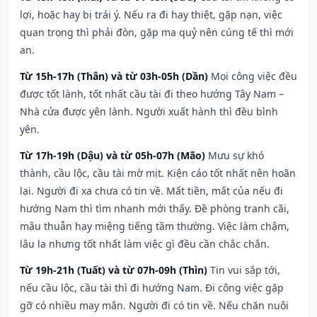
lợi, hoặc hay bị trái ý. Nếu ra đi hay thiệt, gặp nạn, việc
quan trọng thì phải đòn, gặp ma quỷ nên cúng tế thì mới
an.
Từ 15h-17h (Thân) và từ 03h-05h (Dần)
Mọi công việc đều
được tốt lành, tốt nhất cầu tài đi theo hướng Tây Nam –
Nhà cửa được yên lành. Người xuất hành thì đều bình
yên.
Từ 17h-19h (Dậu) và từ 05h-07h (Mão)
Mưu sự khó
thành, cầu lộc, cầu tài mờ mịt. Kiện cáo tốt nhất nên hoãn
lại. Người đi xa chưa có tin về. Mất tiền, mất của nếu đi
hướng Nam thì tìm nhanh mới thấy. Đề phòng tranh cãi,
mâu thuẫn hay miệng tiếng tầm thường. Việc làm chậm,
lâu la nhưng tốt nhất làm việc gì đều cần chắc chắn.
Từ 19h-21h (Tuất) và từ 07h-09h (Thìn)
Tin vui sắp tới,
nếu cầu lộc, cầu tài thì đi hướng Nam. Đi công việc gặp
gỡ có nhiều may mắn. Người đi có tin về. Nếu chăn nuôi