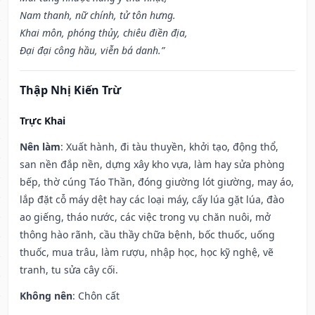
Nam thanh, nữ chính, tử tôn hưng.
Khai môn, phóng thủy, chiêu điền địa,
Đại đại công hầu, viễn bá danh.”
Thập Nhị Kiến Trừ
Trực Khai
Nên làm
: Xuất hành, đi tàu thuyền, khởi tạo, động thổ,
san nền đắp nền, dựng xây kho vựa, làm hay sửa phòng
bếp, thờ cúng Táo Thần, đóng giường lót giường, may áo,
lắp đặt cỗ máy dệt hay các loại máy, cấy lúa gặt lúa, đào
ao giếng, tháo nước, các việc trong vụ chăn nuôi, mở
thông hào rãnh, cầu thầy chữa bệnh, bốc thuốc, uống
thuốc, mua trâu, làm rượu, nhập học, học kỹ nghệ, vẽ
tranh, tu sửa cây cối.
Không nên
: Chôn cất