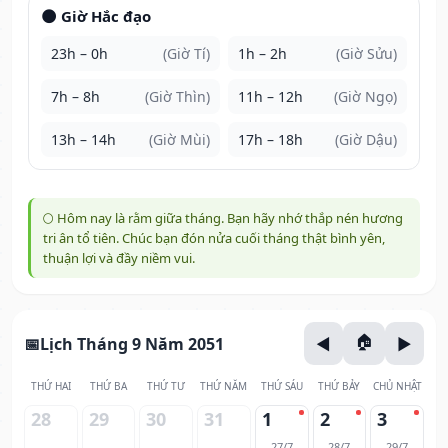
🌑 Giờ Hắc đạo
23h – 0h
(Giờ Tí)
1h – 2h
(Giờ Sửu)
7h – 8h
(Giờ Thìn)
11h – 12h
(Giờ Ngọ)
13h – 14h
(Giờ Mùi)
17h – 18h
(Giờ Dậu)
🌕 Hôm nay là rằm giữa tháng. Bạn hãy nhớ thắp nén hương
tri ân tổ tiên. Chúc bạn đón nửa cuối tháng thật bình yên,
thuận lợi và đầy niềm vui.
Lịch Tháng 9 Năm 2051
THỨ HAI
THỨ BA
THỨ TƯ
THỨ NĂM
THỨ SÁU
THỨ BẢY
CHỦ NHẬT
28
29
30
31
1
2
3
27/7
28/7
29/7