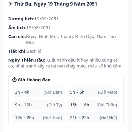
☀️ Thứ Ba, Ngày 19 Tháng 9 Năm 2051
Dương lịch:
19/09/2051
Âm lịch:
15/08/2051
Can chi:
Ngày: Đinh Mùi, Tháng: Đinh Dậu, Năm: Tân
Mùi
Tiết khí:
Bạch lộ
Ngày Thiên Hầu:
Xuất hành dầu ít hay nhiều cũng cãi
cọ, phải tránh xẩy ra tai nạn chảy máu, máu sẽ khó cầm
⏱️ Giờ Hoàng đạo
3h – 4h
(Giờ Dần)
5h – 6h
(Giờ Mão)
9h – 10h
(Giờ Tỵ)
15h – 16h
(Giờ Thân)
19h – 20h
(Giờ Tuất)
21h – 22h
(Giờ Hợi)