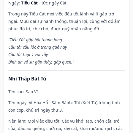
Ngày:
Tiểu Cát
- tức ngày Cát.
Trong này Tiểu Cát mọi việc đều tốt lành và ít gặp trở
ngại. Mưu đại sự hanh thông, thuận lợi, cùng với đó âm
phúc độ trì, che chở, được quý nhân nâng đỡ.
“Tiểu Cát gặp hội thanh long
Cầu tài cầu lộc ở trong quẻ này
Cầu tài toại ý vui vầy
Bình an vô sự gặp thầy, gặp quen.”
Nhị Thập Bát Tú
Tên sao
: Sao Vĩ
Tên ngày
: Vĩ Hỏa Hổ - Sầm Bành: Tốt (Kiết Tú) tướng tinh
con cọp, chủ trị ngày thứ 3.
Nên làm
: Mọi việc đều tốt. Các vụ khởi tạo, chôn cất, trổ
cửa, đào ao giếng, cưới gả, xây cất, khai mương rạch, các