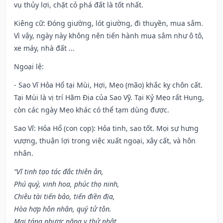
vụ thủy lợi, chặt cỏ phá đất là tốt nhất.
Kiêng cữ
: Đóng giường, lót giường, đi thuyền, mua sắm.
Vì vậy, ngày này không nên tiến hành mua sắm như ô tô,
xe máy, nhà đất ...
Ngoại lệ
:
- Sao Vĩ Hỏa Hổ tại Mùi, Hợi, Mẹo (mão) khắc kỵ chôn cất.
Tại Mùi là vị trí Hãm Địa của Sao Vỹ. Tại Kỷ Mẹo rất Hung,
còn các ngày Mẹo khác có thể tạm dùng được.
Sao Vĩ: Hỏa Hổ (con cọp): Hỏa tinh, sao tốt. Mọi sự hưng
vượng, thuận lợi trong việc xuất ngoại, xây cất, và hôn
nhân.
“Vĩ tinh tạo tác đắc thiên ân,
Phú quý, vinh hoa, phúc thọ ninh,
Chiêu tài tiến bảo, tiến điền địa,
Hòa hợp hôn nhân, quý tử tôn.
Mai táng nhược năng y thử nhật,