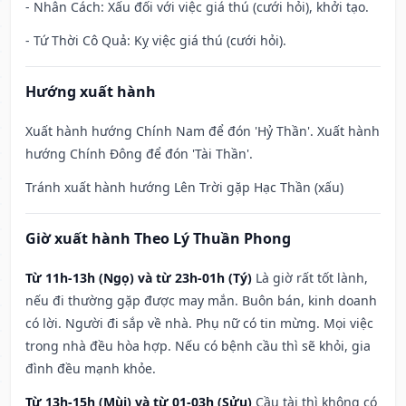
- Nhân Cách: Xấu đối với việc giá thú (cưới hỏi), khởi tạo.
- Tứ Thời Cô Quả: Kỵ việc giá thú (cưới hỏi).
Hướng xuất hành
Xuất hành hướng Chính Nam để đón 'Hỷ Thần'. Xuất hành
hướng Chính Đông để đón 'Tài Thần'.
Tránh xuất hành hướng Lên Trời gặp Hạc Thần (xấu)
Giờ xuất hành Theo Lý Thuần Phong
Từ 11h-13h (Ngọ) và từ 23h-01h (Tý)
Là giờ rất tốt lành,
nếu đi thường gặp được may mắn. Buôn bán, kinh doanh
có lời. Người đi sắp về nhà. Phụ nữ có tin mừng. Mọi việc
trong nhà đều hòa hợp. Nếu có bệnh cầu thì sẽ khỏi, gia
đình đều mạnh khỏe.
Từ 13h-15h (Mùi) và từ 01-03h (Sửu)
Cầu tài thì không có