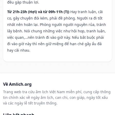
đều gặp thuận lợi.
Từ 21h-23h (Hợi) và từ 09h-11h (Tị)
Hay tranh luận, cãi
cọ, gây chuyện đói kém, phải đề phòng. Người ra đi tốt
nhất nên hoãn lại. Phòng người người nguyền rủa, tránh
lây bệnh. Nói chung những việc như hội họp, tranh luận,
việc quan,…nên tránh đi vào giờ này. Nếu bắt buộc phải
đi vào giờ này thì nên giữ miệng để hạn ché gây ẩu đả
hay cãi nhau.
Về Amlich.org
Trang web tra cứu âm lịch Việt Nam miễn phí, cung cấp thông
tin chính xác về ngày âm lịch, can chi, con giáp, ngày tốt xấu
và các ngày lễ tết truyền thống.