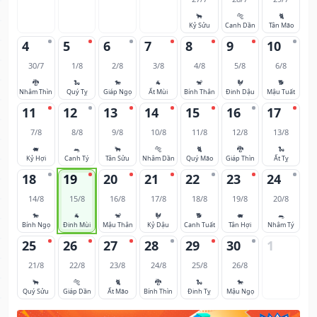
🐂
🐅
🐈
Kỷ Sửu
Canh Dần
Tân Mão
4
5
6
7
8
9
10
30/7
1/8
2/8
3/8
4/8
5/8
6/8
🐉
🐍
🐎
🐐
🐒
🐓
🐕
Nhâm Thìn
Quý Tỵ
Giáp Ngọ
Ất Mùi
Bính Thân
Đinh Dậu
Mậu Tuất
11
12
13
14
15
16
17
7/8
8/8
9/8
10/8
11/8
12/8
13/8
🐖
🐀
🐂
🐅
🐈
🐉
🐍
Kỷ Hợi
Canh Tý
Tân Sửu
Nhâm Dần
Quý Mão
Giáp Thìn
Ất Tỵ
18
19
20
21
22
23
24
14/8
15/8
16/8
17/8
18/8
19/8
20/8
🐎
🐐
🐒
🐓
🐕
🐖
🐀
Bính Ngọ
Đinh Mùi
Mậu Thân
Kỷ Dậu
Canh Tuất
Tân Hợi
Nhâm Tý
25
26
27
28
29
30
1
21/8
22/8
23/8
24/8
25/8
26/8
🐂
🐅
🐈
🐉
🐍
🐎
Quý Sửu
Giáp Dần
Ất Mão
Bính Thìn
Đinh Tỵ
Mậu Ngọ