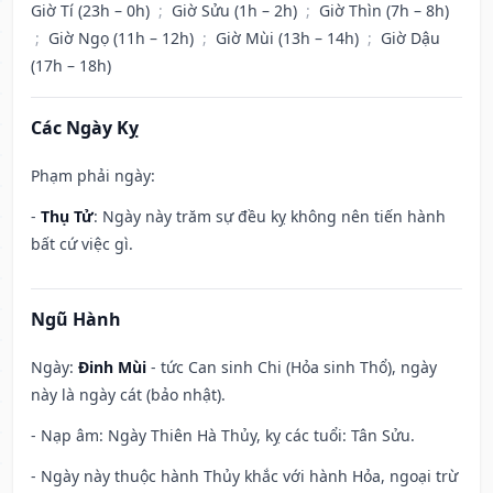
Giờ Tí (23h – 0h)
;
Giờ Sửu (1h – 2h)
;
Giờ Thìn (7h – 8h)
;
Giờ Ngọ (11h – 12h)
;
Giờ Mùi (13h – 14h)
;
Giờ Dậu
(17h – 18h)
Các Ngày Kỵ
Phạm phải ngày:
-
Thụ Tử
: Ngày này trăm sự đều kỵ không nên tiến hành
bất cứ việc gì.
Ngũ Hành
Ngày:
Đinh Mùi
- tức Can sinh Chi (Hỏa sinh Thổ), ngày
này là ngày cát (bảo nhật).
- Nạp âm: Ngày Thiên Hà Thủy, kỵ các tuổi: Tân Sửu.
- Ngày này thuộc hành Thủy khắc với hành Hỏa, ngoại trừ