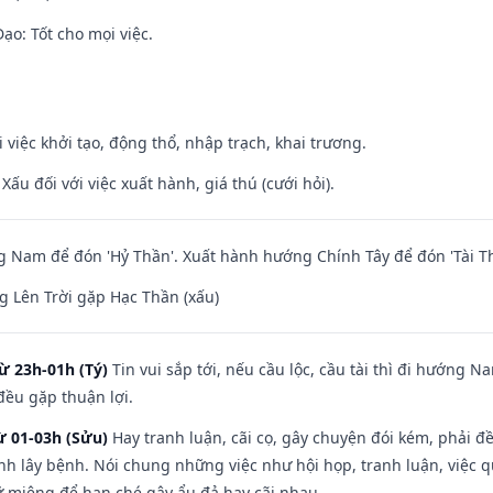
o: Tốt cho mọi việc.
i việc khởi tạo, động thổ, nhập trạch, khai trương.
ấu đối với việc xuất hành, giá thú (cưới hỏi).
Nam để đón 'Hỷ Thần'. Xuất hành hướng Chính Tây để đón 'Tài Th
 Lên Trời gặp Hạc Thần (xấu)
ừ 23h-01h (Tý)
Tin vui sắp tới, nếu cầu lộc, cầu tài thì đi hướng 
đều gặp thuận lợi.
ừ 01-03h (Sửu)
Hay tranh luận, cãi cọ, gây chuyện đói kém, phải đ
nh lây bệnh. Nói chung những việc như hội họp, tranh luận, việc q
iữ miệng để hạn ché gây ẩu đả hay cãi nhau.