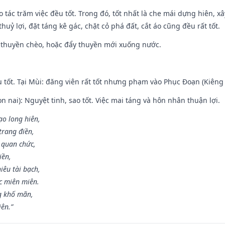
o tác trăm việc đều tốt. Trong đó, tốt nhất là che mái dựng hiên, x
huỷ lợi, đặt táng kê gác, chặt cỏ phá đất, cắt áo cũng đều rất tốt.
 thuyền chèo, hoặc đẩy thuyền mới xuống nước.
u tốt. Tại Mùi: đăng viên rất tốt nhưng phạm vào Phục Đoạn (Kiêng 
n nai): Nguyệt tinh, sao tốt. Việc mai táng và hôn nhân thuận lợi.
ạo long hiên,
 trang điền,
 quan chức,
iền,
iêu tài bạch,
c miên miên.
g khố mãn,
iên.”