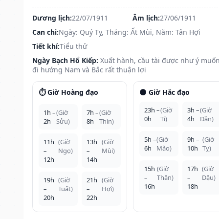
Dương lịch:
22/07/1911
Âm lịch:
27/06/1911
Can chi:
Ngày: Quý Tỵ, Tháng: Ất Mùi, Năm: Tân Hợi
Tiết khí:
Tiểu thử
Ngày Bạch Hổ Kiếp:
Xuất hành, cầu tài được như ý muốn
đi hướng Nam và Bắc rất thuận lợi
⏱️ Giờ Hoàng đạo
🌑 Giờ Hắc đạo
23h –
(Giờ
3h –
(Giờ
1h –
(Giờ
7h –
(Giờ
0h
Tí)
4h
Dần)
2h
Sửu)
8h
Thìn)
5h –
(Giờ
9h –
(Giờ
11h
(Giờ
13h
(Giờ
6h
Mão)
10h
Tỵ)
–
Ngọ)
–
Mùi)
12h
14h
15h
(Giờ
17h
(Giờ
–
Thân)
–
Dậu)
19h
(Giờ
21h
(Giờ
16h
18h
–
Tuất)
–
Hợi)
20h
22h