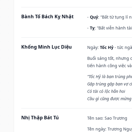
Bành Tổ Bách Kỵ Nhật
-
Quý
: “Bất từ tụng lí
-
Tỵ
: “Bất viễn hành t
Khổng Minh Lục Diệu
Ngày:
Tốc Hỷ
- tức ngà
Buổi sáng tốt, nhưng 
tiến hành công việc v
“Tốc Hỷ là bạn trùng p
Gặp trùng gặp bạn vợ c
Có tài có lộc hẳn hoi
Cầu gì cũng được mừng 
Nhị Thập Bát Tú
Tên sao
: Sao Trương
Tên ngày
: Trương Nguy