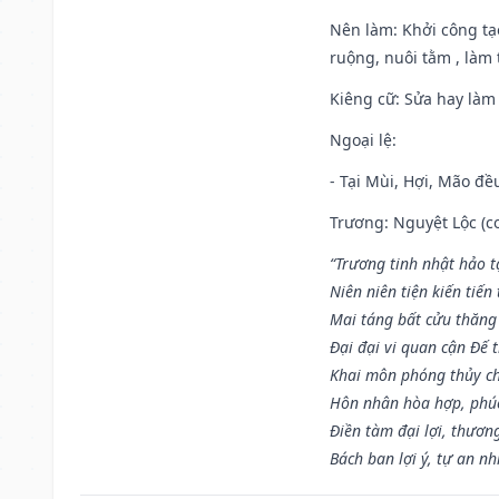
Nên làm
: Khởi công tạ
ruộng, nuôi tằm , làm t
Kiêng cữ
: Sửa hay làm
Ngoại lệ
:
- Tại Mùi, Hợi, Mão đề
Trương: Nguyệt Lộc (co
“Trương tinh nhật hảo t
Niên niên tiện kiến tiến
Mai táng bất cửu thăng
Đại đại vi quan cận Đế t
Khai môn phóng thủy ch
Hôn nhân hòa hợp, phú
Điền tàm đại lợi, thươn
Bách ban lợi ý, tự an nh