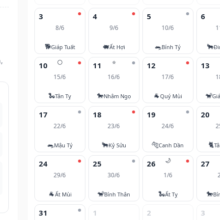
3
4
5
6
8/6
9/6
10/6
1
🐕
🐖
🐀
🐂
Giáp Tuất
Ất Hợi
Bính Tý
Đi
,
🌕
⭐
10
11
12
13
15/6
16/6
17/6
1
🐍
🐎
🐐
🐒
Tân Tỵ
Nhâm Ngọ
Quý Mùi
Gi
17
18
19
20
22/6
23/6
24/6
2
🐀
🐂
🐅
🐈
Mậu Tý
Kỷ Sửu
Canh Dần
T
🌙
24
25
26
27
29/6
30/6
1/6
🐐
🐒
🐍
🐎
Ất Mùi
Bính Thân
Ất Tỵ
Bí
31
1
2
3