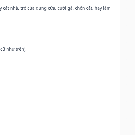
ây cất nhà, trổ cửa dựng cửa, cưới gả, chôn cất, hay làm
cữ như trên).