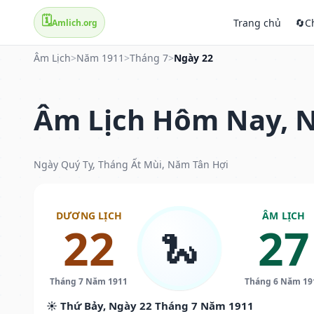
🗓️
Trang chủ
🔄
C
Amlich.org
Âm Lịch
>
Năm 1911
>
Tháng 7
>
Ngày 22
Âm Lịch Hôm Nay, N
Ngày Quý Tỵ, Tháng Ất Mùi, Năm Tân Hợi
DƯƠNG LỊCH
ÂM LỊCH
22
27
🐍
Tháng 7 Năm 1911
Tháng 6 Năm 19
☀️ Thứ Bảy, Ngày 22 Tháng 7 Năm 1911