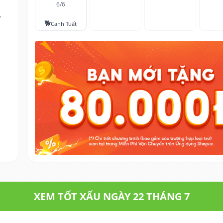
6/6
.
🐕
Canh Tuất
XEM TỐT XẤU NGÀY 22 THÁNG 7