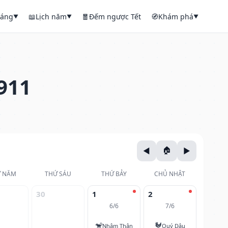
háng
📖
Lịch năm
🧧
Đếm ngược Tết
🧭
Khám phá
▼
▼
▼
911
 NĂM
THỨ SÁU
THỨ BẢY
CHỦ NHẬT
30
1
2
6/6
7/6
🐒
🐓
Nhâm Thân
Quý Dậu