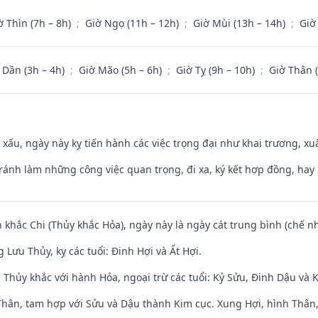
ờ Thìn (7h – 8h)
;
Giờ Ngọ (11h – 12h)
;
Giờ Mùi (13h – 14h)
;
Giờ
 Dần (3h – 4h)
;
Giờ Mão (5h – 6h)
;
Giờ Tỵ (9h – 10h)
;
Giờ Thân 
y xấu, ngày này kỵ tiến hành các việc trọng đại như khai trương, xuấ
Tránh làm những công việc quan trọng, đi xa, ký kết hợp đồng, hay 
 khắc Chi (Thủy khắc Hỏa), ngày này là ngày cát trung bình (chế nh
Lưu Thủy, kỵ các tuổi: Đinh Hợi và Ất Hợi.
 Thủy khắc với hành Hỏa, ngoại trừ các tuổi: Kỷ Sửu, Đinh Dậu và
Thân, tam hợp với Sửu và Dậu thành Kim cục. Xung Hợi, hình Thân, 