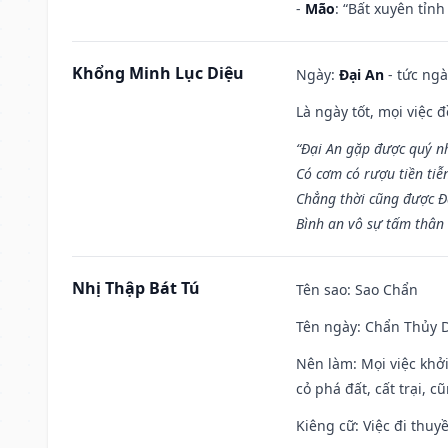
-
Mão
: “Bất xuyên tỉn
Khổng Minh Lục Diệu
Ngày:
Đại An
- tức ngà
Là ngày tốt, mọi việc
“Đại An gặp được quý n
Có cơm có rượu tiền tiễ
Chẳng thời cũng được Đ
Bình an vô sự tấm thân
Nhị Thập Bát Tú
Tên sao
: Sao Chẩn
Tên ngày
: Chẩn Thủy D
Nên làm
: Mọi việc khở
cỏ phá đất, cất trại, cũ
Kiêng cữ
: Việc đi thuy