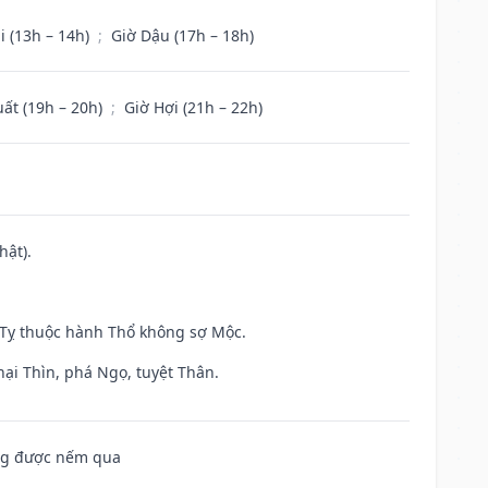
i (13h – 14h)
;
Giờ Dậu (17h – 18h)
uất (19h – 20h)
;
Giờ Hợi (21h – 22h)
hật).
h Tỵ thuộc hành Thổ không sợ Mộc.
hại Thìn, phá Ngọ, tuyệt Thân.
ông được nếm qua