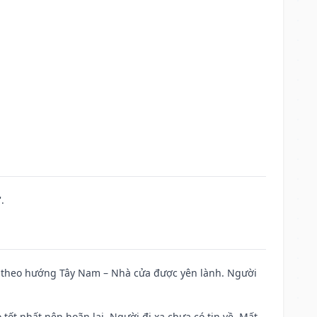
.
 đi theo hướng Tây Nam – Nhà cửa được yên lành. Người
 tốt nhất nên hoãn lại. Người đi xa chưa có tin về. Mất