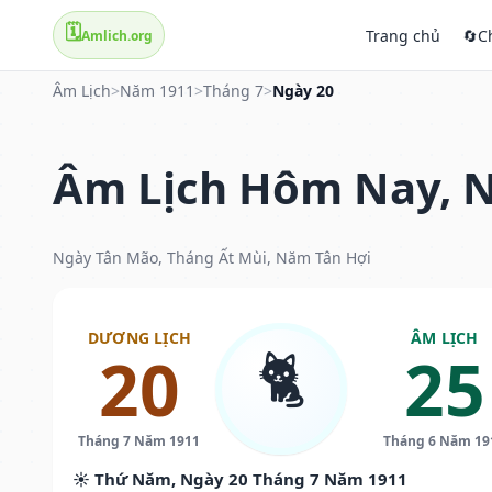
🗓️
Trang chủ
🔄
C
Amlich.org
Âm Lịch
>
Năm 1911
>
Tháng 7
>
Ngày 20
Âm Lịch Hôm Nay, N
Ngày Tân Mão, Tháng Ất Mùi, Năm Tân Hợi
DƯƠNG LỊCH
ÂM LỊCH
🐈
20
25
Tháng 7 Năm 1911
Tháng 6 Năm 19
☀️ Thứ Năm, Ngày 20 Tháng 7 Năm 1911