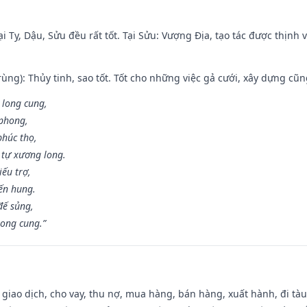
i Tỵ, Dậu, Sửu đều rất tốt. Tại Sửu: Vượng Địa, tạo tác được thịnh
ùng): Thủy tinh, sao tốt. Tốt cho những việc gả cưới, xây dựng cũ
 long cung,
 phong,
phúc thọ,
tự xương long.
iếu trợ,
iến hung.
đế sủng,
long cung.”
, giao dịch, cho vay, thu nợ, mua hàng, bán hàng, xuất hành, đi tà