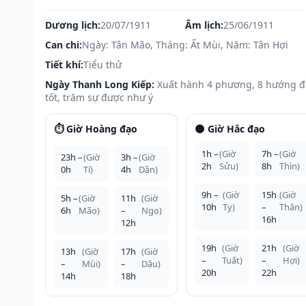
Dương lịch:
20/07/1911
Âm lịch:
25/06/1911
Can chi:
Ngày: Tân Mão, Tháng: Ất Mùi, Năm: Tân Hợi
Tiết khí:
Tiểu thử
Ngày Thanh Long Kiếp:
Xuất hành 4 phương, 8 hướng 
tốt, trăm sự được như ý
⏱️ Giờ Hoàng đạo
🌑 Giờ Hắc đạo
1h –
(Giờ
7h –
(Giờ
23h –
(Giờ
3h –
(Giờ
2h
Sửu)
8h
Thìn)
0h
Tí)
4h
Dần)
9h –
(Giờ
15h
(Giờ
5h –
(Giờ
11h
(Giờ
10h
Tỵ)
–
Thân)
6h
Mão)
–
Ngọ)
16h
12h
19h
(Giờ
21h
(Giờ
13h
(Giờ
17h
(Giờ
–
Tuất)
–
Hợi)
–
Mùi)
–
Dậu)
20h
22h
14h
18h