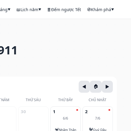
háng
📖
Lịch năm
🧧
Đếm ngược Tết
🧭
Khám phá
▼
▼
▼
911
 NĂM
THỨ SÁU
THỨ BẢY
CHỦ NHẬT
30
1
2
6/6
7/6
🐒
🐓
Nhâm Thân
Quý Dậu