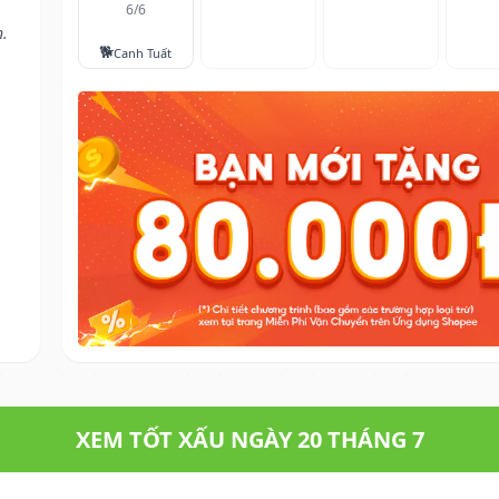
6/6
n.
🐕
Canh Tuất
XEM TỐT XẤU NGÀY 20 THÁNG 7