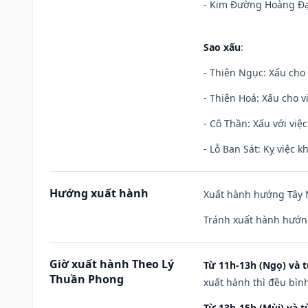
- Kim Đường Hoàng Đạo
Sao xấu
:
- Thiên Ngục: Xấu cho 
- Thiên Hoả: Xấu cho v
- Cô Thần: Xấu với việc
- Lỗ Ban Sát: Kỵ việc kh
Hướng xuất hành
Xuất hành hướng Tây N
Tránh xuất hành hướn
Giờ xuất hành Theo Lý
Từ 11h-13h (Ngọ) và t
Thuần Phong
xuất hành thì đều bìn
Từ 13h-15h (Mùi) và t