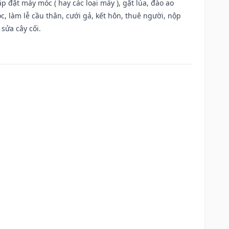
 đặt máy móc ( hay các loại máy ), gặt lúa, đào ao
, làm lễ cầu thân, cưới gả, kết hôn, thuê người, nộp
sửa cây cối.