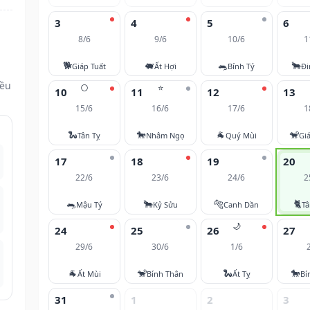
3
4
5
6
8/6
9/6
10/6
1
🐕
🐖
🐀
🐂
Giáp Tuất
Ất Hợi
Bính Tý
Đi
đều
🌕
⭐
10
11
12
13
15/6
16/6
17/6
1
🐍
🐎
🐐
🐒
Tân Tỵ
Nhâm Ngọ
Quý Mùi
Gi
17
18
19
20
22/6
23/6
24/6
2
🐀
🐂
🐅
🐈
Mậu Tý
Kỷ Sửu
Canh Dần
T
🌙
24
25
26
27
29/6
30/6
1/6
🐐
🐒
🐍
🐎
Ất Mùi
Bính Thân
Ất Tỵ
Bí
31
1
2
3