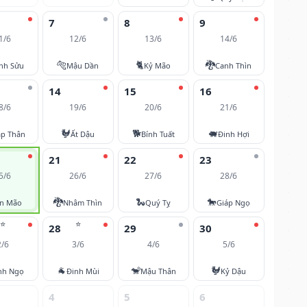
7
8
9
1/6
12/6
13/6
14/6
🐅
🐈
🐉
nh Sửu
Mậu Dần
Kỷ Mão
Canh Thìn
14
15
16
8/6
19/6
20/6
21/6
🐓
🐕
🐖
áp Thân
Ất Dậu
Bính Tuất
Đinh Hợi
21
22
23
5/6
26/6
27/6
28/6
🐉
🐍
🐎
ân Mão
Nhâm Thìn
Quý Tỵ
Giáp Ngọ
⭐
⭐
28
29
30
2/6
3/6
4/6
5/6
🐐
🐒
🐓
nh Ngọ
Đinh Mùi
Mậu Thân
Kỷ Dậu
4
5
6