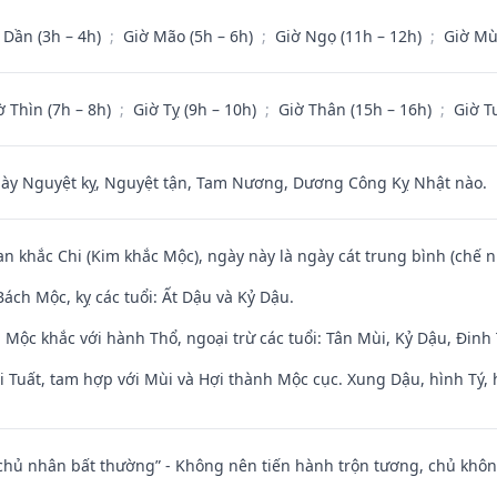
 Dần (3h – 4h)
;
Giờ Mão (5h – 6h)
;
Giờ Ngọ (11h – 12h)
;
Giờ Mù
ờ Thìn (7h – 8h)
;
Giờ Tỵ (9h – 10h)
;
Giờ Thân (15h – 16h)
;
Giờ T
 Nguyệt kỵ, Nguyệt tận, Tam Nương, Dương Công Kỵ Nhật nào.
an khắc Chi (Kim khắc Mộc), ngày này là ngày cát trung bình (chế n
ách Mộc, kỵ các tuổi: Ất Dậu và Kỷ Dậu.
 Mộc khắc với hành Thổ, ngoại trừ các tuổi: Tân Mùi, Kỷ Dậu, Đin
 Tuất, tam hợp với Mùi và Hợi thành Mộc cục. Xung Dậu, hình Tý, 
 chủ nhân bất thường” - Không nên tiến hành trộn tương, chủ kh