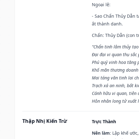
Ngoại lệ
:
- Sao Chẩn Thủy Dẫn tạ
ắt thành danh.
Chẩn: Thủy Dẫn (con tr
“Chẩn tinh lâm thủy tạo
Đại đại vi quan thụ sắc
Phú quý vinh hoa tăng 
Khố mãn thương doanh 
Mai táng văn tinh lai ch
Trạch xá an ninh, bất k
Cánh hữu vi quan, tiên 
Hôn nhân long tử xuất 
Thập Nhị Kiến Trừ
Trực Thành
Nên làm
: Lập khế ước