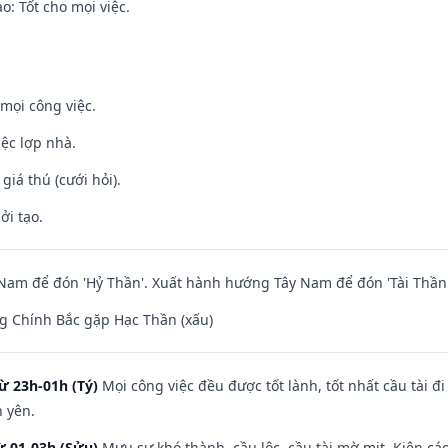
: Tốt cho mọi việc.
mọi công việc.
iệc lợp nhà.
 giá thú (cưới hỏi).
ởi tạo.
am để đón 'Hỷ Thần'. Xuất hành hướng Tây Nam để đón 'Tài Thần'
g Chính Bắc gặp Hạc Thần (xấu)
ừ 23h-01h (Tý)
Mọi công việc đều được tốt lành, tốt nhất cầu tài
h yên.
ừ 01-03h (Sửu)
Mưu sự khó thành, cầu lộc, cầu tài mờ mịt. Kiện cáo