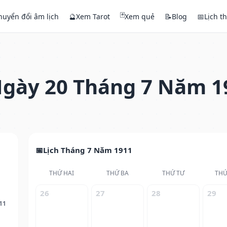
🃏
huyển đổi âm lịch
🔮
Xem Tarot
Xem quẻ
📝
Blog
📅
Lịch t
gày 20 Tháng 7 Năm 1
Lịch Tháng 7 Năm 1911
THỨ HAI
THỨ BA
THỨ TƯ
THỨ
26
27
28
29
11