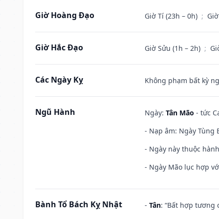
Giờ Hoàng Đạo
Giờ Tí (23h – 0h)
;
Giờ
Giờ Hắc Đạo
Giờ Sửu (1h – 2h)
;
Gi
Các Ngày Kỵ
Không phạm bất kỳ ngày
Ngũ Hành
Ngày:
Tân Mão
- tức C
- Nạp âm: Ngày Tùng B
- Ngày này thuộc hành
- Ngày Mão lục hợp với
Bành Tổ Bách Kỵ Nhật
-
Tân
: “Bất hợp tương