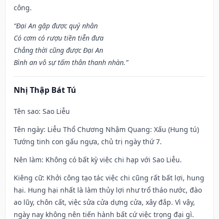
công.
“Đại An gặp được quý nhân
Có cơm có rượu tiền tiễn đưa
Chẳng thời cũng được Đại An
Bình an vô sự tấm thân thanh nhàn.”
Nhị Thập Bát Tú
Tên sao
: Sao Liễu
Tên ngày
: Liễu Thổ Chương Nhậm Quang: Xấu (Hung tú)
Tướng tinh con gấu ngựa, chủ trị ngày thứ 7.
Nên làm
: Không có bất kỳ việc chi hạp với Sao Liễu.
Kiêng cữ
: Khởi công tạo tác việc chi cũng rất bất lợi, hung
hại. Hung hại nhất là làm thủy lợi như trổ tháo nước, đào
ao lũy, chôn cất, việc sửa cửa dựng cửa, xây đắp. Vì vậy,
ngày nay không nên tiến hành bất cứ việc trọng đại gì.