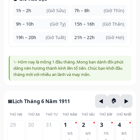
1h – 2h
(Giờ Sửu)
7h – 8h
(Giờ Thìn)
9h – 10h
(Giờ Tỵ)
15h – 16h
(Giờ Thân)
19h – 20h
(Giờ Tuất)
21h – 22h
(Giờ Hợi)
✨ Hôm nay là mồng 1 đầu tháng. Mong bạn dành đôi phút
dâng nén hương thành kính lên tổ tiên. Chúc bạn khởi đầu
tháng mới với nhiều an lành và may mắn.
Lịch Tháng 6 Năm 1911
THỨ HAI
THỨ BA
THỨ TƯ
THỨ NĂM
THỨ SÁU
THỨ BẢY
CHỦ NHẬT
29
30
31
1
2
3
4
5/5
6/5
7/5
8/5