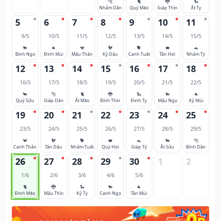
🐅
🐈
🐉
🐍
Nhâm Dần
Quý Mão
Giáp Thìn
Ất Tỵ
5
6
7
8
9
10
11
9/5
10/5
11/5
12/5
13/5
14/5
15/5
🐎
🐐
🐒
🐓
🐕
🐖
🐀
Bính Ngọ
Đinh Mùi
Mậu Thân
Kỷ Dậu
Canh Tuất
Tân Hợi
Nhâm Tý
12
13
14
15
16
17
18
16/5
17/5
18/5
19/5
20/5
21/5
22/5
🐂
🐅
🐈
🐉
🐍
🐎
🐐
Quý Sửu
Giáp Dần
Ất Mão
Bính Thìn
Đinh Tỵ
Mậu Ngọ
Kỷ Mùi
19
20
21
22
23
24
25
23/5
24/5
25/5
26/5
27/5
28/5
29/5
🐒
🐓
🐕
🐖
🐀
🐂
🐅
Canh Thân
Tân Dậu
Nhâm Tuất
Quý Hợi
Giáp Tý
Ất Sửu
Bính Dần
26
27
28
29
30
1
2
1/6
2/6
3/6
4/6
5/6
🐈
🐉
🐍
🐎
🐐
Đinh Mão
Mậu Thìn
Kỷ Tỵ
Canh Ngọ
Tân Mùi