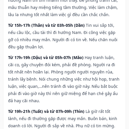
hướng Nam thì tìm nhanh mới thấy. Đề phòng tranh cãi,
mâu thuẫn hay miệng tiếng tầm thường. Việc làm chậm,
lâu la nhưng tốt nhất làm việc gì đều cần chắc chắn.
Từ 15h-17h (Thân) và từ 03h-05h (Dần)
Tin vui sắp tới,
nếu cầu lộc, cầu tài thì đi hướng Nam. Đi công việc gặp
gỡ có nhiều may mắn. Người đi có tin về. Nếu chăn nuôi
đều gặp thuận lợi.
Từ 17h-19h (Dậu) và từ 05h-07h (Mão)
Hay tranh luận,
cãi cọ, gây chuyện đói kém, phải đề phòng. Người ra đi
tốt nhất nên hoãn lại. Phòng người người nguyền rủa,
tránh lây bệnh. Nói chung những việc như hội họp, tranh
luận, việc quan,…nên tránh đi vào giờ này. Nếu bắt buộc
phải đi vào giờ này thì nên giữ miệng để hạn ché gây ẩu
đả hay cãi nhau.
Từ 19h-21h (Tuất) và từ 07h-09h (Thìn)
Là giờ rất tốt
lành, nếu đi thường gặp được may mắn. Buôn bán, kinh
doanh có lời. Người đi sắp về nhà. Phụ nữ có tin mừng.