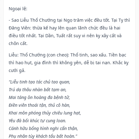
Ngoại lệ
:
- Sao Liễu Thổ Chướng tại Ngọ trăm việc đều tốt. Tại Tỵ thì
Đăng Viên: thừa kế hay lên quan lãnh chức đều là hai
điều tốt nhất. Tại Dần, Tuất rất suy vi nên kỵ xây cất và
chôn cất.
Liễu: Thổ Chướng (con cheo): Thổ tinh, sao xấu. Tiền bạc
thì hao hụt, gia đình thì không yên, dễ bị tai nạn. Khắc kỵ
cưới gả.
“Liễu tinh tạo tác chủ tao quan,
Trú dạ thâu nhàn bất tạm an,
Mai táng ôn hoàng đa bệnh tử,
Điền viên thoái tận, thủ cô hàn,
Khai môn phóng thủy chiêu lung hạt,
Yêu đà bối khúc tự cung loan.
Cánh hữu bổng hình nghi cẩn thận,
Phụ nhân tùy khách tẩu bất hoàn.”