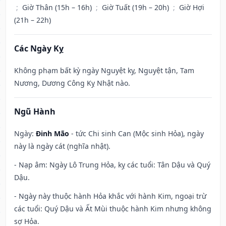
;
Giờ Thân (15h – 16h)
;
Giờ Tuất (19h – 20h)
;
Giờ Hợi
(21h – 22h)
Các Ngày Kỵ
Không phạm bất kỳ ngày Nguyệt kỵ, Nguyệt tận, Tam
Nương, Dương Công Kỵ Nhật nào.
Ngũ Hành
Ngày:
Đinh Mão
- tức Chi sinh Can (Mộc sinh Hỏa), ngày
này là ngày cát (nghĩa nhật).
- Nạp âm: Ngày Lô Trung Hỏa, kỵ các tuổi: Tân Dậu và Quý
Dậu.
- Ngày này thuộc hành Hỏa khắc với hành Kim, ngoại trừ
các tuổi: Quý Dậu và Ất Mùi thuộc hành Kim nhưng không
sợ Hỏa.