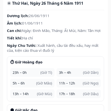
☀️ Thứ Hai, Ngày 26 Tháng 6 Năm 1911
Dương lịch:
26/06/1911
Âm lịch:
01/06/1911
Can chi:
Ngày: Đinh Mão, Tháng: Ất Mùi, Năm: Tân Hợi
Tiết khí:
Hạ chí
Ngày Chu Tước:
Xuất hành, cầu tài đều xấu, hay mất
của, kiện cáo thua vì đuối lý
⏱️ Giờ Hoàng đạo
23h – 0h
(Giờ Tí)
3h – 4h
(Giờ Dần)
5h – 6h
(Giờ Mão)
11h – 12h
(Giờ Ngọ)
13h – 14h
(Giờ Mùi)
17h – 18h
(Giờ Dậu)
🌑 Giờ Hắc đạo