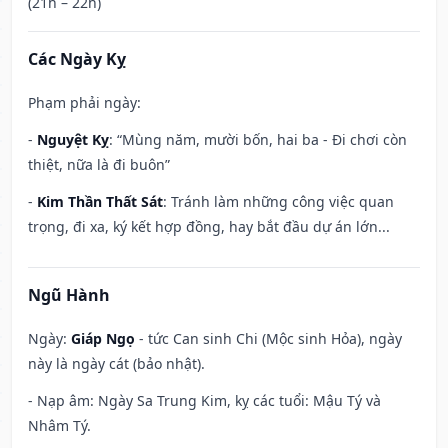
(21h – 22h)
Các Ngày Kỵ
Phạm phải ngày:
-
Nguyệt Kỵ
: “Mùng năm, mười bốn, hai ba - Đi chơi còn
thiệt, nữa là đi buôn”
-
Kim Thần Thất Sát
: Tránh làm những công việc quan
trọng, đi xa, ký kết hợp đồng, hay bắt đầu dự án lớn...
Ngũ Hành
Ngày:
Giáp Ngọ
- tức Can sinh Chi (Mộc sinh Hỏa), ngày
này là ngày cát (bảo nhật).
- Nạp âm: Ngày Sa Trung Kim, kỵ các tuổi: Mậu Tý và
Nhâm Tý.