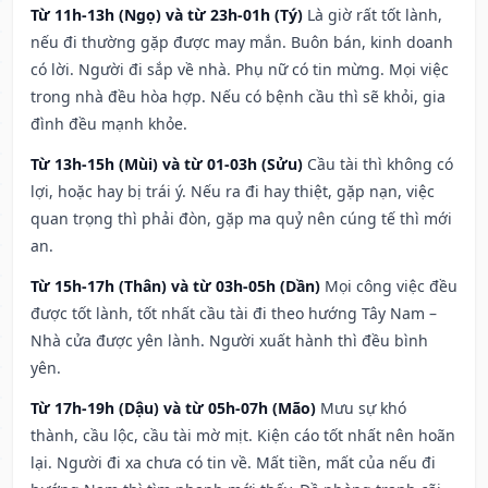
Từ 11h-13h (Ngọ) và từ 23h-01h (Tý)
Là giờ rất tốt lành,
nếu đi thường gặp được may mắn. Buôn bán, kinh doanh
có lời. Người đi sắp về nhà. Phụ nữ có tin mừng. Mọi việc
trong nhà đều hòa hợp. Nếu có bệnh cầu thì sẽ khỏi, gia
đình đều mạnh khỏe.
Từ 13h-15h (Mùi) và từ 01-03h (Sửu)
Cầu tài thì không có
lợi, hoặc hay bị trái ý. Nếu ra đi hay thiệt, gặp nạn, việc
quan trọng thì phải đòn, gặp ma quỷ nên cúng tế thì mới
an.
Từ 15h-17h (Thân) và từ 03h-05h (Dần)
Mọi công việc đều
được tốt lành, tốt nhất cầu tài đi theo hướng Tây Nam –
Nhà cửa được yên lành. Người xuất hành thì đều bình
yên.
Từ 17h-19h (Dậu) và từ 05h-07h (Mão)
Mưu sự khó
thành, cầu lộc, cầu tài mờ mịt. Kiện cáo tốt nhất nên hoãn
lại. Người đi xa chưa có tin về. Mất tiền, mất của nếu đi