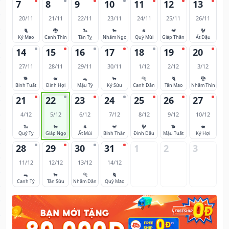
7
8
9
10
11
12
13
20/11
21/11
22/11
23/11
24/11
25/11
26/11
🐈
🐉
🐍
🐎
🐐
🐒
🐓
Kỷ Mão
Canh Thìn
Tân Tỵ
Nhâm Ngọ
Quý Mùi
Giáp Thân
Ất Dậu
14
15
16
17
18
19
20
27/11
28/11
29/11
30/11
1/12
2/12
3/12
🐕
🐖
🐀
🐂
🐅
🐈
🐉
Bính Tuất
Đinh Hợi
Mậu Tý
Kỷ Sửu
Canh Dần
Tân Mão
Nhâm Thìn
21
22
23
24
25
26
27
4/12
5/12
6/12
7/12
8/12
9/12
10/12
🐍
🐎
🐐
🐒
🐓
🐕
🐖
Quý Tỵ
Giáp Ngọ
Ất Mùi
Bính Thân
Đinh Dậu
Mậu Tuất
Kỷ Hợi
28
29
30
31
1
2
3
11/12
12/12
13/12
14/12
🐀
🐂
🐅
🐈
Canh Tý
Tân Sửu
Nhâm Dần
Quý Mão