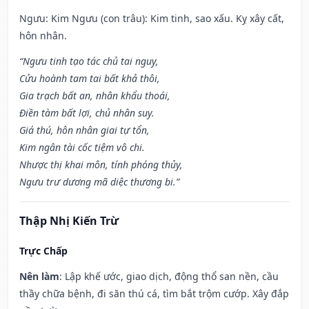
Ngưu: Kim Ngưu (con trâu): Kim tinh, sao xấu. Kỵ xây cất,
hôn nhân.
“Ngưu tinh tạo tác chủ tai nguy,
Cửu hoành tam tai bất khả thôi,
Gia trạch bất an, nhân khẩu thoái,
Điền tàm bất lợi, chủ nhân suy.
Giá thú, hôn nhân giai tự tổn,
Kim ngân tài cốc tiệm vô chi.
Nhược thị khai môn, tính phóng thủy,
Ngưu trư dương mã diệc thương bi.”
Thập Nhị Kiến Trừ
Trực Chấp
Nên làm
: Lập khế ước, giao dịch, động thổ san nền, cầu
thầy chữa bệnh, đi săn thú cá, tìm bắt trộm cướp. Xây đắp