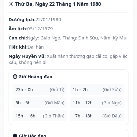
☀️ Thứ Ba, Ngày 22 Tháng 1 Năm 1980
Dương lịch:
22/01/1980
Âm lịch:
05/12/1979
Can chi:
Ngày: Giáp Ngọ, Tháng: Đinh Sửu, Năm: Kỷ Mùi
Tiết khí:
Đại hàn
Ngày Huyền Vũ:
Xuất hành thường gặp cãi cọ, gặp việc
xấu, không nên đi
⏱️ Giờ Hoàng đạo
23h – 0h
(Giờ Tí)
1h – 2h
(Giờ Sửu)
5h – 6h
(Giờ Mão)
11h – 12h
(Giờ Ngọ)
15h – 16h
(Giờ Thân)
17h – 18h
(Giờ Dậu)
🌑 Giờ Hắc đạo