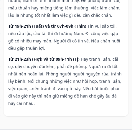
hướng Nam thì tìm nhanh mới thấy. Đề phòng tranh cãi,
mâu thuẫn hay miệng tiếng tầm thường. Việc làm chậm,
lâu la nhưng tốt nhất làm việc gì đều cần chắc chắn.
Từ 19h-21h (Tuất) và từ 07h-09h (Thìn)
Tin vui sắp tới,
nếu cầu lộc, cầu tài thì đi hướng Nam. Đi công việc gặp
gỡ có nhiều may mắn. Người đi có tin về. Nếu chăn nuôi
đều gặp thuận lợi.
Từ 21h-23h (Hợi) và từ 09h-11h (Tị)
Hay tranh luận, cãi
cọ, gây chuyện đói kém, phải đề phòng. Người ra đi tốt
nhất nên hoãn lại. Phòng người người nguyền rủa, tránh
lây bệnh. Nói chung những việc như hội họp, tranh luận,
việc quan,…nên tránh đi vào giờ này. Nếu bắt buộc phải
đi vào giờ này thì nên giữ miệng để hạn ché gây ẩu đả
hay cãi nhau.