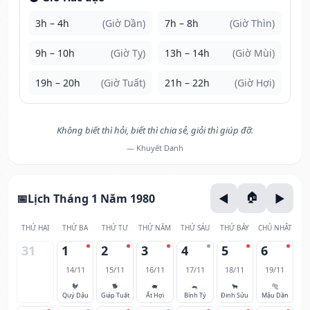
3h – 4h
(Giờ Dần)
7h – 8h
(Giờ Thìn)
9h – 10h
(Giờ Tỵ)
13h – 14h
(Giờ Mùi)
19h – 20h
(Giờ Tuất)
21h – 22h
(Giờ Hợi)
Không biết thì hỏi, biết thì chia sẻ, giỏi thì giúp đỡ.
— Khuyết Danh
Lịch Tháng 1 Năm 1980
THỨ HAI
THỨ BA
THỨ TƯ
THỨ NĂM
THỨ SÁU
THỨ BẢY
CHỦ NHẬT
31
1
2
3
4
5
6
14/11
15/11
16/11
17/11
18/11
19/11
🐓
🐕
🐖
🐀
🐂
🐅
Quý Dậu
Giáp Tuất
Ất Hợi
Bính Tý
Đinh Sửu
Mậu Dần