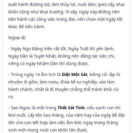
xuất hành đường bộ, làm thủy lợi, nuôi tằm, gieo cấy, khai
khẩn cũng như khai trương. Vì vậy, ngày này không nên
tiến hành các công việc trọng đại, nên chọn một ngày tốt
khác để tiến hành.
Ngoại lệ
:
- Ngày Ngọ Đăng Viên rất tốt. Ngày Tuất thì yên lành.
Ngày Dần là Tuyệt Nhật, không nên động tác việc chi,
riêng có ngày Nhâm Dần thì dùng được.
- Trúng ngày 14 Âm lịch là
Diệt Một Sát
, kiêng cữ: lập lò
nhuộm lò gốm, làm rượu, thừa kế sự nghiệp, vào làm
hành chánh, nhất là đi thuyền chẳng thể tránh khỏi rủi
ro.
- Sao Ngưu là một trong
Thất Sát Tinh
, nếu sanh con thì
khó nuôi. Lấy tên Sao tháng, của năm hay của ngày để đặt
tên cho con kết hợp làm việc Âm Đức ngay trong tháng
sinh mới mong nuôi con khôn lớn được.