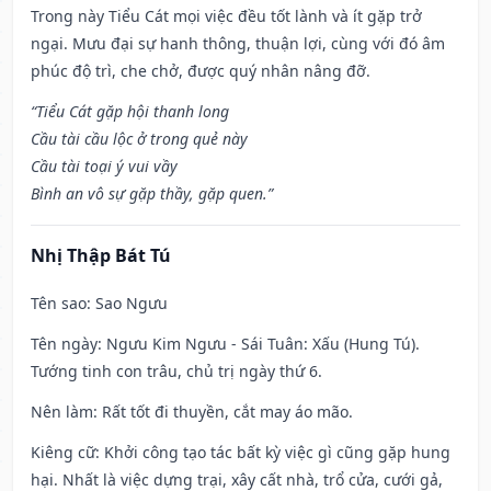
Trong này Tiểu Cát mọi việc đều tốt lành và ít gặp trở
ngại. Mưu đại sự hanh thông, thuận lợi, cùng với đó âm
phúc độ trì, che chở, được quý nhân nâng đỡ.
“Tiểu Cát gặp hội thanh long
Cầu tài cầu lộc ở trong quẻ này
Cầu tài toại ý vui vầy
Bình an vô sự gặp thầy, gặp quen.”
Nhị Thập Bát Tú
Tên sao
: Sao Ngưu
Tên ngày
: Ngưu Kim Ngưu - Sái Tuân: Xấu (Hung Tú).
Tướng tinh con trâu, chủ trị ngày thứ 6.
Nên làm
: Rất tốt đi thuyền, cắt may áo mão.
Kiêng cữ
: Khởi công tạo tác bất kỳ việc gì cũng gặp hung
hại. Nhất là việc dựng trại, xây cất nhà, trổ cửa, cưới gả,