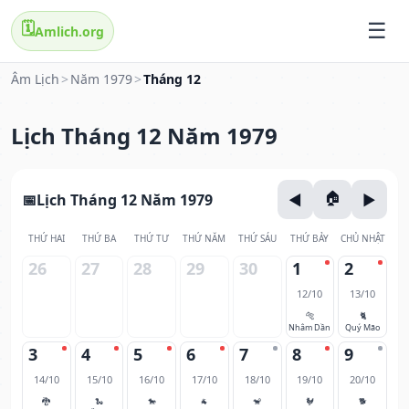
🗓️
Amlich.org
Âm Lịch
>
Năm 1979
>
Tháng 12
Lịch Tháng 12 Năm 1979
Lịch Tháng 12 Năm 1979
THỨ HAI
THỨ BA
THỨ TƯ
THỨ NĂM
THỨ SÁU
THỨ BẢY
CHỦ NHẬT
26
27
28
29
30
1
2
12/10
13/10
🐅
🐈
Nhâm Dần
Quý Mão
3
4
5
6
7
8
9
14/10
15/10
16/10
17/10
18/10
19/10
20/10
🐉
🐍
🐎
🐐
🐒
🐓
🐕