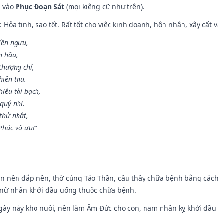
m vào
Phục Đoạn Sát
(mọi kiêng cữ như trên).
: Hỏa tinh, sao tốt. Rất tốt cho việc kinh doanh, hôn nhân, xây cất v
điền ngưu,
n hầu,
thượng chỉ,
hiên thu.
iêu tài bạch,
quý nhi.
thử nhật,
húc vô ưu!”
an nền đắp nền, thờ cúng Táo Thần, cầu thầy chữa bệnh bằng cách
 nữ nhân khởi đầu uống thuốc chữa bệnh.
gày này khó nuôi, nên làm Âm Đức cho con, nam nhân kỵ khởi đầu