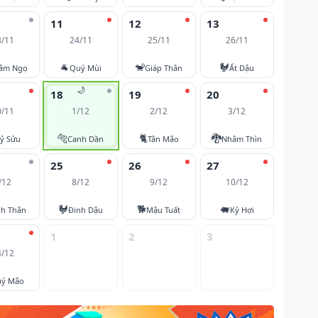
11
12
13
3/11
24/11
25/11
26/11
🐐
🐒
🐓
âm Ngọ
Quý Mùi
Giáp Thân
Ất Dậu
🌙
18
19
20
0/11
1/12
2/12
3/12
🐅
🐈
🐉
ỷ Sửu
Canh Dần
Tân Mão
Nhâm Thìn
25
26
27
/12
8/12
9/12
10/12
🐓
🐕
🐖
nh Thân
Đinh Dậu
Mậu Tuất
Kỷ Hợi
1
2
3
4/12
ý Mão