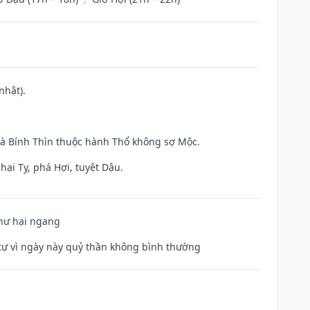
nhật).
và Bính Thìn thuộc hành Thổ không sợ Mộc.
hại Tỵ, phá Hợi, tuyệt Dậu.
 hư hại ngang
ế tự vì ngày này quỷ thần không bình thường