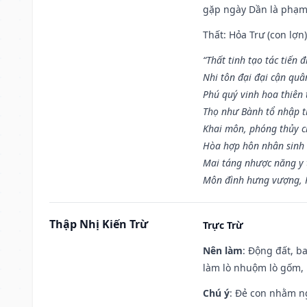
gặp ngày Dần là phạ
Thất: Hỏa Trư (con lợn)
“Thất tinh tạo tác tiến 
Nhi tôn đại đại cận quâ
Phú quý vinh hoa thiên 
Thọ như Bành tổ nhập t
Khai môn, phóng thủy ch
Hòa hợp hôn nhân sinh 
Mai táng nhược năng y 
Môn đình hưng vượng, P
Thập Nhị Kiến Trừ
Trực Trừ
Nên làm
: Động đất, b
làm lò nhuộm lò gốm,
Chú ý
: Đẻ con nhằm n