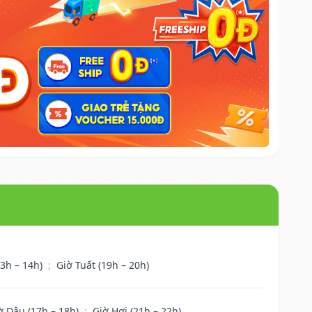
13h – 14h)
;
Giờ Tuất (19h – 20h)
ờ Dậu (17h – 18h)
;
Giờ Hợi (21h – 22h)