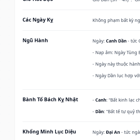
Các Ngày Kỵ
Không phạm bất kỳ ngày
Ngũ Hành
Ngày:
Canh Dần
- tức 
- Nạp âm: Ngày Tùng B
- Ngày này thuộc hành
- Ngày Dần lục hợp với
Bành Tổ Bách Kỵ Nhật
-
Canh
: “Bất kinh lạc
-
Dần
: “Bất tế tự quỷ
Khổng Minh Lục Diệu
Ngày:
Đại An
- tức ngà