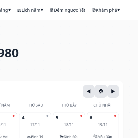
háng
📖
Lịch năm
🧧
Đếm ngược Tết
🧭
Khám phá
▼
▼
▼
980
 NĂM
THỨ SÁU
THỨ BẢY
CHỦ NHẬT
4
5
6
6/11
17/11
18/11
19/11
🐀
🐂
🐅
Ất Hợi
Bính Tý
Đinh Sửu
Mậu Dần