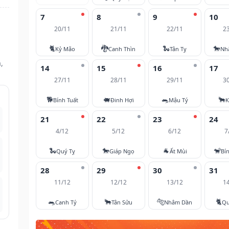
7
8
9
10
20/11
21/11
22/11
2
🐈
🐉
🐍
🐎
Kỷ Mão
Canh Thìn
Tân Tỵ
Nh
,
14
15
16
17
27/11
28/11
29/11
3
🐕
🐖
🐀
🐂
Bính Tuất
Đinh Hợi
Mậu Tý
K
21
22
23
24
4/12
5/12
6/12
7
🐍
🐎
🐐
🐒
Quý Tỵ
Giáp Ngọ
Ất Mùi
Bí
28
29
30
31
11/12
12/12
13/12
1
🐀
🐂
🐅
🐈
Canh Tý
Tân Sửu
Nhâm Dần
Qu