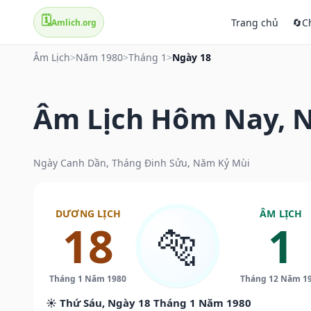
🗓️
Trang chủ
🔄
C
Amlich.org
Âm Lịch
>
Năm 1980
>
Tháng 1
>
Ngày 18
Âm Lịch Hôm Nay, N
Ngày Canh Dần, Tháng Đinh Sửu, Năm Kỷ Mùi
DƯƠNG LỊCH
ÂM LỊCH
18
1
🐅
Tháng 1 Năm 1980
Tháng 12 Năm 1
☀️ Thứ Sáu, Ngày 18 Tháng 1 Năm 1980