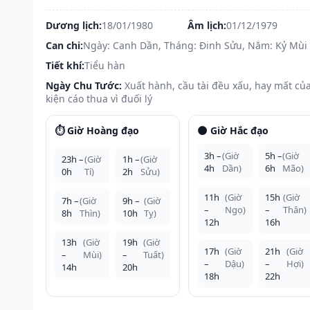
Dương lịch:
18/01/1980
Âm lịch:
01/12/1979
Can chi:
Ngày: Canh Dần, Tháng: Đinh Sửu, Năm: Kỷ Mùi
Tiết khí:
Tiểu hàn
Ngày Chu Tước:
Xuất hành, cầu tài đều xấu, hay mất của
kiện cáo thua vì đuối lý
⏱️ Giờ Hoàng đạo
🌑 Giờ Hắc đạo
3h –
(Giờ
5h –
(Giờ
23h –
(Giờ
1h –
(Giờ
4h
Dần)
6h
Mão)
0h
Tí)
2h
Sửu)
11h
(Giờ
15h
(Giờ
7h –
(Giờ
9h –
(Giờ
–
Ngọ)
–
Thân)
8h
Thìn)
10h
Tỵ)
12h
16h
13h
(Giờ
19h
(Giờ
17h
(Giờ
21h
(Giờ
–
Mùi)
–
Tuất)
–
Dậu)
–
Hợi)
14h
20h
18h
22h