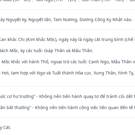
 Nguyệt kỵ, Nguyệt tận, Tam Nương, Dương Công Kỵ Nhật nào.
Can khắc Chi (Kim khắc Mộc), ngày này là ngày cát trung bình (chế 
ách Mộc, kỵ các tuổi: Giáp Thân và Mậu Thân.
 Mộc khắc với hành Thổ, ngoại trừ các tuổi: Canh Ngọ, Mậu Thân 
 Hợi, tam hợp với Ngọ và Tuất thành Hỏa cục. Xung Thân, hình Tỵ, 
 chức cơ hư trướng” - Không nên tiến hành quay tơ để tránh cũi dệt
 thần bất thường” - Không nên tiến hành công việc liên quan đến t
y Cát.