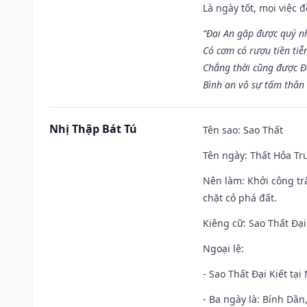
Là ngày tốt, mọi việc
“Đại An gặp được quý n
Có cơm có rượu tiền tiễ
Chẳng thời cũng được Đ
Bình an vô sự tấm thân
Nhị Thập Bát Tú
Tên sao
: Sao Thất
Tên ngày
: Thất Hỏa Tr
Nên làm
: Khởi công tr
chặt cỏ phá đất.
Kiêng cữ
: Sao Thất Đại
Ngoại lệ
:
- Sao Thất Đại Kiết tạ
- Ba ngày là: Bính Dầ