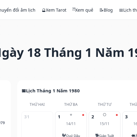
🃏
huyển đổi âm lịch
🔮
Xem Tarot
Xem quẻ
📝
Blog
📅
Lịch t
gày 18 Tháng 1 Năm 1
Lịch Tháng 1 Năm 1980
THỨ HAI
THỨ BA
THỨ TƯ
THỨ
⭐
🌕
31
1
2
3
979
14/11
15/11
1
🐓
🐕
🐖
Quý Dậu
Giáp Tuất