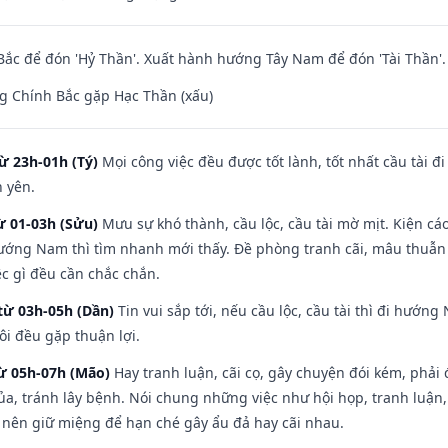
ắc để đón 'Hỷ Thần'. Xuất hành hướng Tây Nam để đón 'Tài Thần'.
g Chính Bắc gặp Hạc Thần (xấu)
ừ 23h-01h (Tý)
Mọi công việc đều được tốt lành, tốt nhất cầu tài
h yên.
ừ 01-03h (Sửu)
Mưu sự khó thành, cầu lộc, cầu tài mờ mịt. Kiện cáo
hướng Nam thì tìm nhanh mới thấy. Đề phòng tranh cãi, mâu thuẫn
ệc gì đều cần chắc chắn.
từ 03h-05h (Dần)
Tin vui sắp tới, nếu cầu lộc, cầu tài thì đi hướ
ôi đều gặp thuận lợi.
từ 05h-07h (Mão)
Hay tranh luận, cãi cọ, gây chuyện đói kém, phải
a, tránh lây bệnh. Nói chung những việc như hội họp, tranh luận,
ì nên giữ miệng để hạn ché gây ẩu đả hay cãi nhau.