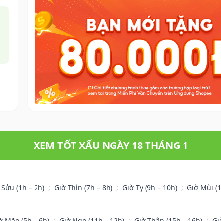
XEM TỐT XẤU NGÀY 18 THÁNG 1
 Sửu (1h – 2h)
;
Giờ Thìn (7h – 8h)
;
Giờ Tỵ (9h – 10h)
;
Giờ Mùi (
ờ Mão (5h – 6h)
;
Giờ Ngọ (11h – 12h)
;
Giờ Thân (15h – 16h)
;
Gi