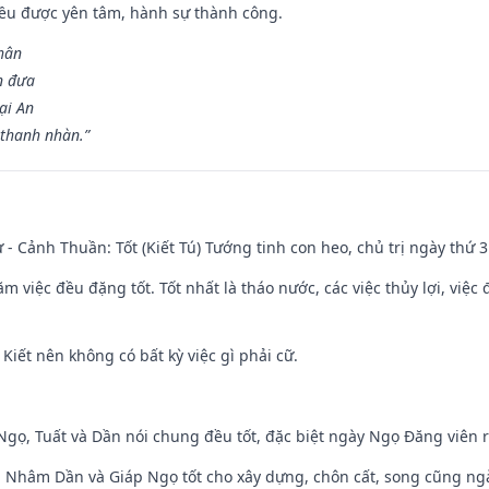
 đều được yên tâm, hành sự thành công.
hân
n đưa
ại An
 thanh nhàn.”
ư - Cảnh Thuần: Tốt (Kiết Tú) Tướng tinh con heo, chủ trị ngày thứ 3
ăm việc đều đặng tốt. Tốt nhất là tháo nước, các việc thủy lợi, việc 
 Kiết nên không có bất kỳ việc gì phải cữ.
i Ngọ, Tuất và Dần nói chung đều tốt, đặc biệt ngày Ngọ Đăng viên r
n, Nhâm Dần và Giáp Ngọ tốt cho xây dựng, chôn cất, song cũng ng