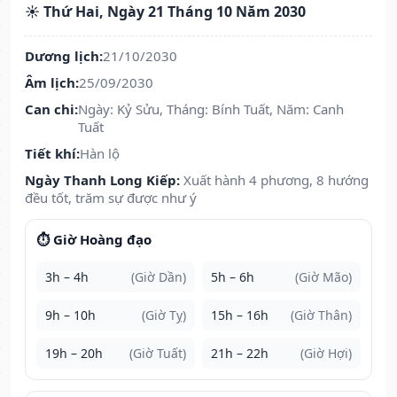
☀️ Thứ Hai, Ngày 21 Tháng 10 Năm 2030
Dương lịch:
21/10/2030
Âm lịch:
25/09/2030
Can chi:
Ngày: Kỷ Sửu, Tháng: Bính Tuất, Năm: Canh
Tuất
Tiết khí:
Hàn lộ
Ngày Thanh Long Kiếp:
Xuất hành 4 phương, 8 hướng
đều tốt, trăm sự được như ý
⏱️ Giờ Hoàng đạo
3h – 4h
(Giờ Dần)
5h – 6h
(Giờ Mão)
9h – 10h
(Giờ Tỵ)
15h – 16h
(Giờ Thân)
19h – 20h
(Giờ Tuất)
21h – 22h
(Giờ Hợi)