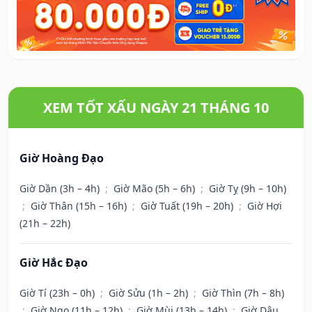
XEM TỐT XẤU NGÀY 21 THÁNG 10
Giờ Hoàng Đạo
Giờ Dần (3h – 4h)
;
Giờ Mão (5h – 6h)
;
Giờ Tỵ (9h – 10h)
;
Giờ Thân (15h – 16h)
;
Giờ Tuất (19h – 20h)
;
Giờ Hợi
(21h – 22h)
Giờ Hắc Đạo
Giờ Tí (23h – 0h)
;
Giờ Sửu (1h – 2h)
;
Giờ Thìn (7h – 8h)
;
Giờ Ngọ (11h – 12h)
;
Giờ Mùi (13h – 14h)
;
Giờ Dậu