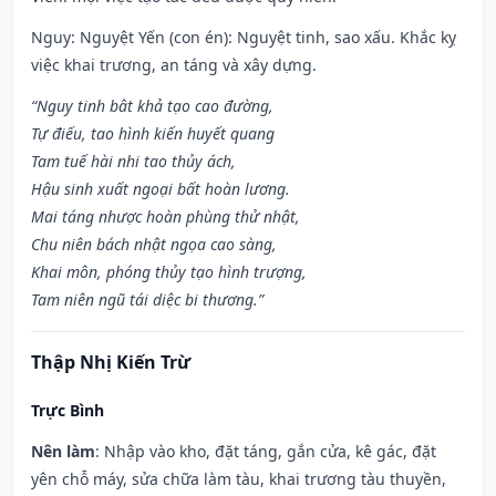
Nguy: Nguyệt Yến (con én): Nguyệt tinh, sao xấu. Khắc kỵ
việc khai trương, an táng và xây dựng.
“Nguy tinh bât khả tạo cao đường,
Tự điếu, tao hình kiến huyết quang
Tam tuế hài nhi tao thủy ách,
Hậu sinh xuất ngoại bất hoàn lương.
Mai táng nhược hoàn phùng thử nhật,
Chu niên bách nhật ngọa cao sàng,
Khai môn, phóng thủy tạo hình trượng,
Tam niên ngũ tái diệc bi thương.”
Thập Nhị Kiến Trừ
Trực Bình
Nên làm
: Nhập vào kho, đặt táng, gắn cửa, kê gác, đặt
yên chỗ máy, sửa chữa làm tàu, khai trương tàu thuyền,