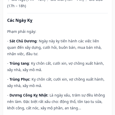
(17h – 18h)
Các Ngày Kỵ
Phạm phải ngày:
-
Sát Chủ Dương
: Ngày này kỵ tiến hành các việc liên
quan đến xây dựng, cưới hỏi, buôn bán, mua bán nhà,
nhận việc, đầu tư.
-
Trùng tang
: Kỵ chôn cất, cưới xin, vợ chồng xuất hành,
xây nhà, xây mồ mả.
-
Trùng Phục
: Kỵ chôn cất, cưới xin, vợ chồng xuất hành,
xây nhà, xây mồ mả.
-
Dương Công Kỵ Nhật
: Là ngày xấu, trăm sự đều không
nên làm. Đặc biệt rất xấu cho: động thổ, tôn tạo tu sửa,
khởi công, cất nóc, xây mộ phần, an táng...