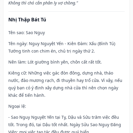
Không thì chó cắn phân ly vợ chồng.”
Nhị Thập Bát Tú
Tên sao
: Sao Nguy
Tên ngày
: Nguy Nguyệt Yến - Kiên Đàm: Xấu (Bình Tú)
Tướng tinh con chim én, chủ trị ngày thứ 2.
Nên làm
: Lót giường bình yên, chôn cất rất tốt.
Kiêng cữ
: Những việc gác đòn đông, dựng nhà, tháo
nước, đào mương rạch, đi thuyền hay trổ cửa. Vì vậy, nếu
quý bạn có ý định xây dựng nhà cửa thì nên chọn ngày
khác để tiến hành.
Ngoại lệ
:
- Sao Nguy Nguyệt Yến tại Tỵ, Dậu và Sửu trăm việc đều
tốt. Trong đó, tại Dậu tốt nhất. Ngày Sửu Sao Nguy Đăng
Viên: mọi việc tạo tác đều được quý hiển.