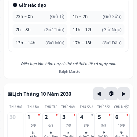
🌑 Giờ Hắc đạo
23h – 0h
(Giờ Tí)
1h – 2h
(Giờ Sửu)
7h – 8h
(Giờ Thìn)
11h – 12h
(Giờ Ngọ)
13h – 14h
(Giờ Mùi)
17h – 18h
(Giờ Dậu)
Điều bạn làm hôm nay có thể cải thiện tất cả ngày mai.
— Ralph Marston
Lịch Tháng 10 Năm 2030
THỨ HAI
THỨ BA
THỨ TƯ
THỨ NĂM
THỨ SÁU
THỨ BẢY
CHỦ NHẬT
30
1
2
3
4
5
6
5/9
6/9
7/9
8/9
9/9
10/9
🐍
🐎
🐐
🐒
🐓
🐕
Kỷ Tỵ
Canh Ngọ
Tân Mùi
Nhâm Thân
Quý Dậu
Giáp Tuất