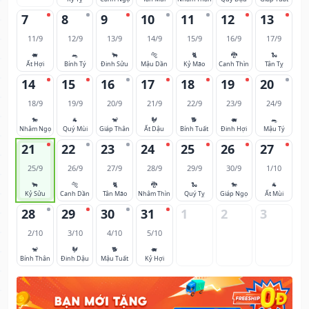
7
8
9
10
11
12
13
11/9
12/9
13/9
14/9
15/9
16/9
17/9
🐖
🐀
🐂
🐅
🐈
🐉
🐍
Ất Hợi
Bính Tý
Đinh Sửu
Mậu Dần
Kỷ Mão
Canh Thìn
Tân Tỵ
14
15
16
17
18
19
20
18/9
19/9
20/9
21/9
22/9
23/9
24/9
🐎
🐐
🐒
🐓
🐕
🐖
🐀
Nhâm Ngọ
Quý Mùi
Giáp Thân
Ất Dậu
Bính Tuất
Đinh Hợi
Mậu Tý
21
22
23
24
25
26
27
25/9
26/9
27/9
28/9
29/9
30/9
1/10
🐂
🐅
🐈
🐉
🐍
🐎
🐐
Kỷ Sửu
Canh Dần
Tân Mão
Nhâm Thìn
Quý Tỵ
Giáp Ngọ
Ất Mùi
28
29
30
31
1
2
3
2/10
3/10
4/10
5/10
🐒
🐓
🐕
🐖
Bính Thân
Đinh Dậu
Mậu Tuất
Kỷ Hợi