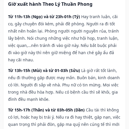
Giờ xuất hành Theo Lý Thuần Phong
Từ 11h-13h (Ngọ) và từ 23h-01h (Tý)
Hay tranh luận, cãi
cọ, gây chuyện đói kém, phải đề phòng. Người ra đi tốt
nhất nên hoãn lại. Phòng người người nguyền rủa, tránh
lây bệnh. Nói chung những việc như hội họp, tranh luận,
việc quan,…nên tránh đi vào giờ này. Nếu bắt buộc phải
đi vào giờ này thì nên giữ miệng để hạn ché gây ẩu đả
hay cãi nhau.
Từ 13h-15h (Mùi) và từ 01-03h (Sửu)
Là giờ rất tốt lành,
nếu đi thường gặp được may mắn. Buôn bán, kinh doanh
có lời. Người đi sắp về nhà. Phụ nữ có tin mừng. Mọi việc
trong nhà đều hòa hợp. Nếu có bệnh cầu thì sẽ khỏi, gia
đình đều mạnh khỏe.
Từ 15h-17h (Thân) và từ 03h-05h (Dần)
Cầu tài thì không
có lợi, hoặc hay bị trái ý. Nếu ra đi hay thiệt, gặp nạn, việc
quan trọng thì phải đòn, gặp ma quỷ nên cúng tế thì mới