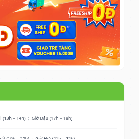
i (13h – 14h)
;
Giờ Dậu (17h – 18h)
uất (19h – 20h)
;
Giờ Hợi (21h – 22h)