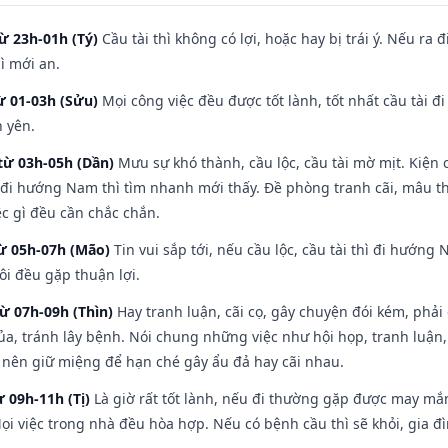
ừ 23h-01h (Tý)
Cầu tài thì không có lợi, hoặc hay bị trái ý. Nếu ra 
ì mới an.
ừ 01-03h (Sửu)
Mọi công việc đều được tốt lành, tốt nhất cầu tài
h yên.
từ 03h-05h (Dần)
Mưu sự khó thành, cầu lộc, cầu tài mờ mịt. Kiện c
 đi hướng Nam thì tìm nhanh mới thấy. Đề phòng tranh cãi, mâu t
ệc gì đều cần chắc chắn.
từ 05h-07h (Mão)
Tin vui sắp tới, nếu cầu lộc, cầu tài thì đi hướn
ôi đều gặp thuận lợi.
từ 07h-09h (Thìn)
Hay tranh luận, cãi cọ, gây chuyện đói kém, phải
a, tránh lây bệnh. Nói chung những việc như hội họp, tranh luận,
ì nên giữ miệng để hạn ché gây ẩu đả hay cãi nhau.
ừ 09h-11h (Tị)
Là giờ rất tốt lành, nếu đi thường gặp được may mắn
ọi việc trong nhà đều hòa hợp. Nếu có bệnh cầu thì sẽ khỏi, gia 