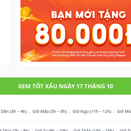
XEM TỐT XẤU NGÀY 17 THÁNG 10
 Dần (3h – 4h)
;
Giờ Mão (5h – 6h)
;
Giờ Ngọ (11h – 12h)
;
Giờ Mù
ờ Thìn (7h – 8h)
;
Giờ Tỵ (9h – 10h)
;
Giờ Thân (15h – 16h)
;
Giờ T