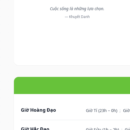
Cuộc sống là những lựa chọn.
— Khuyết Danh
Giờ Hoàng Đạo
Giờ Tí (23h – 0h)
;
Giờ
Giờ Hắc Đạo
Giờ Sửu (1h – 2h)
;
Gi