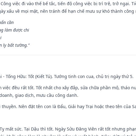
Công việc đi vào thế bế tắc, tiến độ công việc bị trì trệ, trở ngại. 
ày xấu về mọi mặt, nên tránh để hạn chế mưu sự khó thành công 
hẩn cần
ng làm được chi
i
 ly bất tường.”
i - Tống Hữu: Tốt (Kiết Tú). Tướng tinh con cua, chủ trị ngày thứ 5.
m việc đều rất tốt. Tốt nhất cho xây đắp, sửa chữa phần mộ, tháo nư
 doanh, giao dịch, mưu cầu công danh.
 đi thuyền. Nên đặt tên con là Đẩu, Giải hay Trại hoặc theo tên của
 Tỵ mất sức. Tại Dậu thì tốt. Ngày Sửu Đăng Viên rất tốt nhưng ph