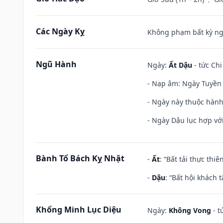
Các Ngày Kỵ
Không phạm bất kỳ ngày
Ngũ Hành
Ngày:
Ất Dậu
- tức Chi
- Nạp âm: Ngày Tuyền 
- Ngày này thuộc hành
- Ngày Dậu lục hợp với
Bành Tổ Bách Kỵ Nhật
-
Ất
: “Bất tải thực th
-
Dậu
: “Bất hội khách
Khổng Minh Lục Diệu
Ngày:
Không Vong
- t