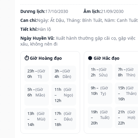
Dương lịch:
17/10/2030
Âm lịch:
21/09/2030
Can chi:
Ngày: Ất Dậu, Tháng: Bính Tuất, Năm: Canh Tuất
Tiết khí:
Hàn lộ
Ngày Huyền Vũ:
Xuất hành thường gặp cãi cọ, gặp việc
xấu, không nên đi
⏱️ Giờ Hoàng đạo
🌑 Giờ Hắc đạo
1h –
(Giờ
7h –
(Giờ
23h –
(Giờ
3h –
(Giờ
2h
Sửu)
8h
Thìn)
0h
Tí)
4h
Dần)
9h –
(Giờ
15h
(Giờ
5h –
(Giờ
11h
(Giờ
10h
Tỵ)
–
Thân)
6h
Mão)
–
Ngọ)
16h
12h
19h
(Giờ
21h
(Giờ
13h
(Giờ
17h
(Giờ
–
Tuất)
–
Hợi)
–
Mùi)
–
Dậu)
20h
22h
14h
18h