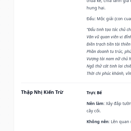
thừa kế, chia lãnh gia
hung hại.
Đẩu: Mộc giải (con cua)
“Đẩu tinh tạo tác chủ ch
Văn vũ quan viên vị đỉnh
Điền trạch tiền tài thiên
Phần doanh tu trúc, ph
Vượng tài nam nữ chủ h
Ngộ thử cát tinh lai chi
Thời chi phúc khánh, vĩn
Thập Nhị Kiến Trừ
Trực Bế
Nên làm
: Xây đắp tườ
cây cối.
Không nên
: Lên quan