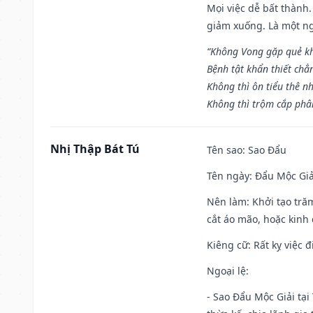
Mọi việc dễ bất thành. 
giảm xuống. Là một ng
“Không Vong gặp quẻ k
Bệnh tật khẩn thiết chẳ
Không thì ôn tiểu thê nh
Không thì trộm cắp phân
Nhị Thập Bát Tú
Tên sao
: Sao Đẩu
Tên ngày
: Đẩu Mộc Giả
Nên làm
: Khởi tạo tră
cắt áo mão, hoặc kinh
Kiêng cữ
: Rất kỵ việc
Ngoại lệ
:
- Sao Đẩu Mộc Giải tại