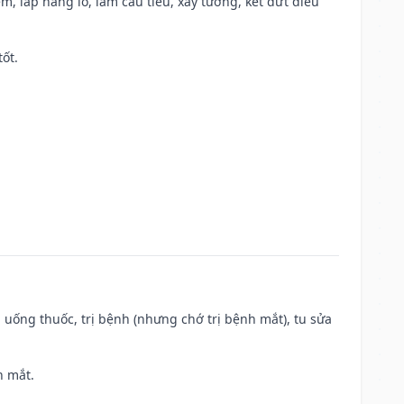
m, lấp hang lỗ, làm cầu tiêu, xây tường, kết dứt điều
tốt.
 uống thuốc, trị bệnh (nhưng chớ trị bệnh mắt), tu sửa
h mắt.