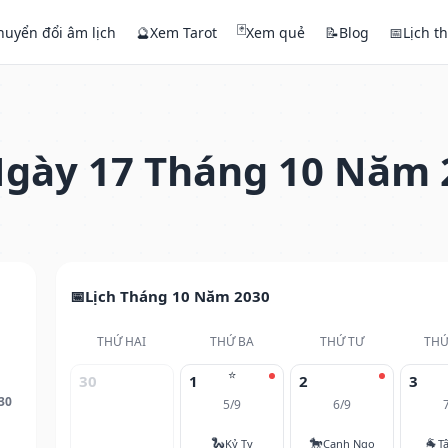
🃏
huyển đổi âm lịch
🔮
Xem Tarot
Xem quẻ
📝
Blog
📅
Lịch t
gày 17 Tháng 10 Năm 
Lịch Tháng 10 Năm 2030
THỨ HAI
THỨ BA
THỨ TƯ
THỨ
⭐
30
1
2
3
30
5/9
6/9
🐍
🐎
🐐
Kỷ Tỵ
Canh Ngọ
T