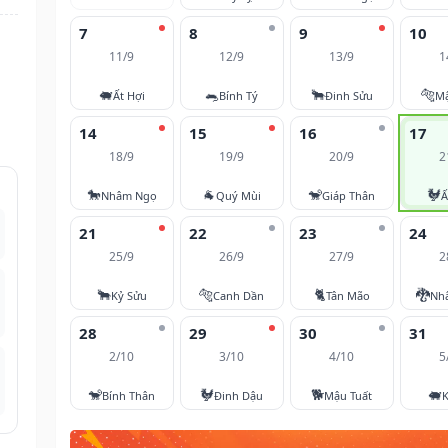
7
8
9
10
11/9
12/9
13/9
1
🐖
🐀
🐂
🐅
Ất Hợi
Bính Tý
Đinh Sửu
M
14
15
16
17
18/9
19/9
20/9
2
🐎
🐐
🐒
🐓
Nhâm Ngọ
Quý Mùi
Giáp Thân
Ấ
21
22
23
24
25/9
26/9
27/9
2
🐂
🐅
🐈
🐉
Kỷ Sửu
Canh Dần
Tân Mão
Nh
28
29
30
31
2/10
3/10
4/10
5
🐒
🐓
🐕
🐖
Bính Thân
Đinh Dậu
Mậu Tuất
K