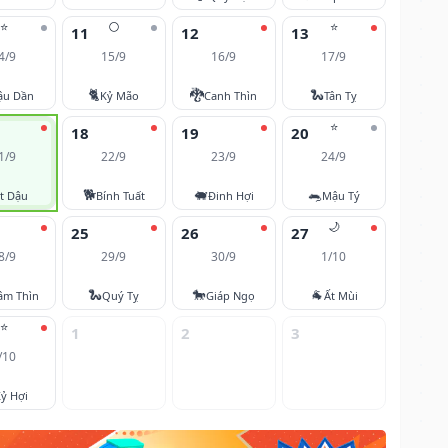
⭐
🌕
⭐
11
12
13
4/9
15/9
16/9
17/9
🐈
🐉
🐍
ậu Dần
Kỷ Mão
Canh Thìn
Tân Tỵ
⭐
18
19
20
1/9
22/9
23/9
24/9
🐕
🐖
🐀
t Dậu
Bính Tuất
Đinh Hợi
Mậu Tý
🌙
25
26
27
8/9
29/9
30/9
1/10
🐍
🐎
🐐
âm Thìn
Quý Tỵ
Giáp Ngọ
Ất Mùi
⭐
1
2
3
/10
ỷ Hợi