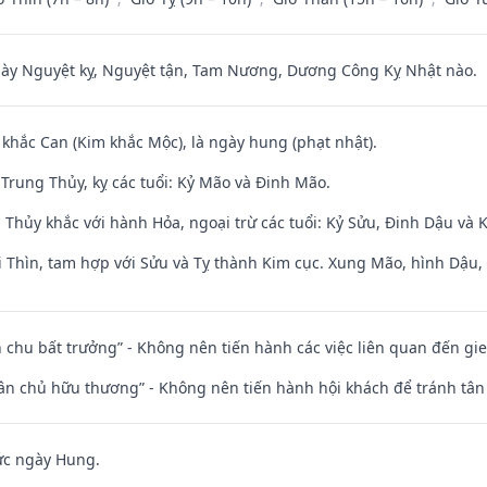
 Nguyệt kỵ, Nguyệt tận, Tam Nương, Dương Công Kỵ Nhật nào.
 khắc Can (Kim khắc Mộc), là ngày hung (phạt nhật).
Trung Thủy, kỵ các tuổi: Kỷ Mão và Đinh Mão.
 Thủy khắc với hành Hỏa, ngoại trừ các tuổi: Kỷ Sửu, Đinh Dậu và
 Thìn, tam hợp với Sửu và Tỵ thành Kim cục. Xung Mão, hình Dậu, h
iên chu bất trưởng” - Không nên tiến hành các việc liên quan đến g
 tân chủ hữu thương” - Không nên tiến hành hội khách để tránh tân
ức ngày Hung.