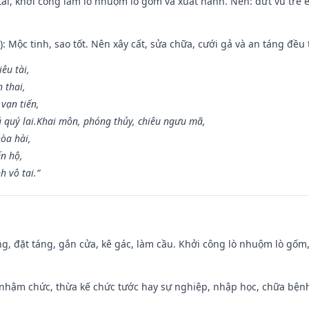
 tài, khởi công làm lò nhuộm lò gốm và xuất hành. Nên: dứt vú trẻ e
: Mộc tinh, sao tốt. Nên xây cất, sửa chữa, cưới gả và an táng đều 
iêu tài,
 thai,
 vạn tiến,
ú quý lai.Khai môn, phóng thủy, chiêu ngưu mã,
òa hài,
ến hộ,
h vô tai.”
ng, đặt táng, gắn cửa, kê gác, làm cầu. Khởi công lò nhuộm lò gốm,
 nhậm chức, thừa kế chức tước hay sự nghiệp, nhập học, chữa bện